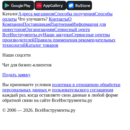
Каталог
Адреса магазинов
Способы получения
Способы
оплаты
Что улучшить?
Контакты
О
Компании
Поставщикам
Партнерам
Информация для
инвесторов
Организациям
Сервисный центр
ВсеИнструменты.ру
Наши закупки
Сервисные центры
производителей
Правила применения рекомендательных
технологий
Каталог товаров
Наши соцсети
Чат для бизнес-клиентов
Подать заявку
Вы принимаете условия
политики в отношении обработки
персональных данных
и
пользовательского соглашения
каждый раз, когда оставляете свои данные в любой форме
обратной связи на сайте ВсеИнструменты.ру
© 2006 — 2026. ВсеИнструменты.ру