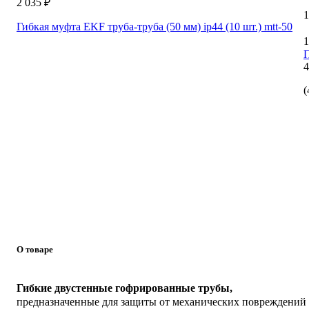
2 035 ₽
1
Гибкая муфта EKF труба-труба (50 мм) ip44 (10 шт.) mtt-50
1
4
(
О товаре
Гибкие двустенные гофрированные трубы,
предназначенные для защиты от механических повреждений