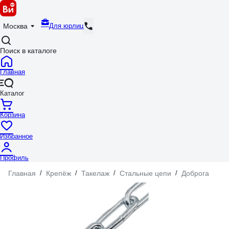
Для юрлиц
Москва
Поиск в каталоге
Главная
Каталог
Корзина
Избранное
Профиль
Главная
/
Крепёж
/
Такелаж
/
Стальные цепи
/
Доброга