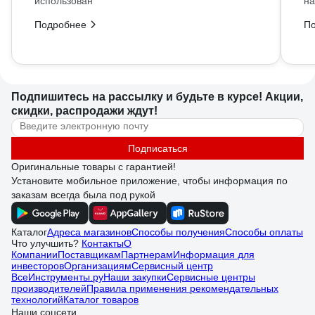
использован
на
Подробнее
П
Подпишитесь
на рассылку
и будьте в курсе! Акции,
скидки, распродажи ждут!
Подписаться
Оригинальные товары с гарантией!
Установите мобильное приложение, чтобы информация по
заказам всегда была под рукой
Каталог
Адреса магазинов
Способы получения
Способы оплаты
Что улучшить?
Контакты
О
Компании
Поставщикам
Партнерам
Информация для
инвесторов
Организациям
Сервисный центр
ВсеИнструменты.ру
Наши закупки
Сервисные центры
производителей
Правила применения рекомендательных
технологий
Каталог товаров
Наши соцсети