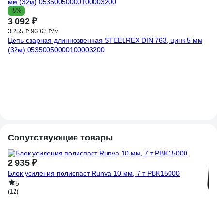
-5%
3 092 ₽
3 255 ₽
96.63 ₽/м
Цепь сварная длиннозвенная STEELREX DIN 763, цинк 5 мм
(32м) 05350050000100003200
4
Св
цд
(1)
Сопутствующие товары
2 935 ₽
Блок усиления полиспаст Runva 10 мм, 7 т PBK15000
5
(12)