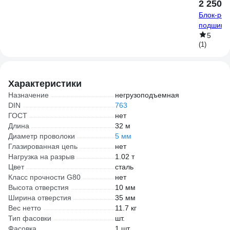
2 250 ₽
Блок-рол
подшипни
5
(1)
Характеристики
Назначение
негрузоподъемная
DIN
763
ГОСТ
нет
Длина
32 м
Диаметр проволоки
5 мм
Глазированная цепь
нет
Нагрузка на разрыв
1.02 т
Цвет
сталь
Класс прочности G80
нет
Высота отверстия
10 мм
Ширина отверстия
35 мм
Вес нетто
11.7 кг
Тип фасовки
шт.
Фасовка
1 шт