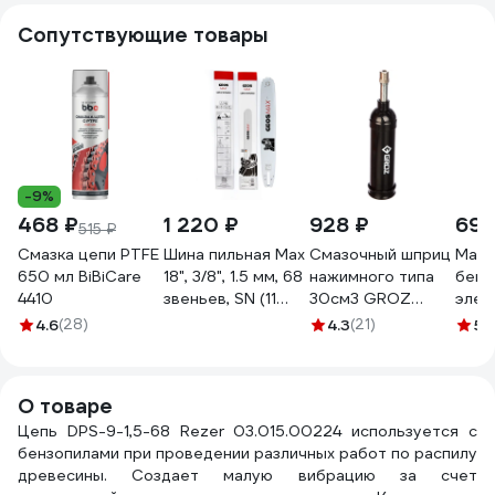
Сопутствующие товары
-9%
468 ₽
1 220 ₽
928 ₽
696
515 ₽
Смазка цепи PTFE
Шина пильная Max
Смазочный шприц
Масл
650 мл BiBiCare
18", 3/8", 1.5 мм, 68
нажимного типа
бенз
4410
звеньев, SN (11
30см3 GROZ
элек
зубьев), D009
GR43100 - G6P
мине
4.6
(28)
4.3
(21)
5
(
GEOS 260054
канис
ВМП
О товаре
Цепь DPS-9-1,5-68 Rezer 03.015.00224 используется с
бензопилами при проведении различных работ по распилу
древесины. Создает малую вибрацию за счет