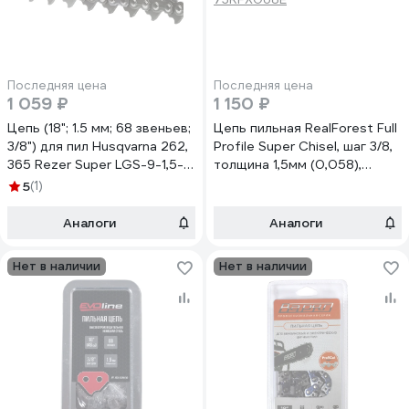
Последняя цена
Последняя цена
1 059 ₽
1 150 ₽
Цепь (18"; 1.5 мм; 68 звеньев;
Цепь пильная RealForest Full
3/8") для пил Husqvarna 262,
Profile Super Chisel, шаг 3/8,
365 Rezer Super LGS-9-1,5-
толщина 1,5мм (0,058),
68
длина 68 звеньев
5
(1)
73RFX068E
Аналоги
Аналоги
Нет в наличии
Нет в наличии