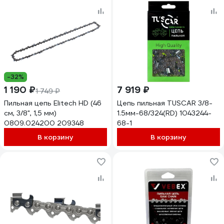
-32%
1 190 ₽
7 919 ₽
1 749 ₽
Пильная цепь Elitech HD (46
Цепь пильная TUSCAR 3/8-
см, 3/8", 1,5 мм)
1.5мм-68/324(RD) 1043244-
0809.024200 209348
68-1
В корзину
В корзину