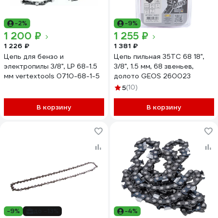
-2%
-9%
1 200 ₽
1 255 ₽
1 226 ₽
1 381 ₽
Цепь для бензо и
Цепь пильная 35TC 68 18",
электропилы 3/8", LP 68-1.5
3/8", 1.5 мм, 68 звеньев,
мм vertextools 0710-68-1-5
долото GEOS 260023
5
(10)
В корзину
В корзину
-9%
до -13%
-4%