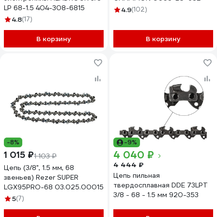
LP 68-1.5 404-308-6815
4.9
(102)
4.8
(17)
В корзину
В корзину
-8%
-9%
4 040 ₽
1 015 ₽
1 103 ₽
4 444 ₽
Цепь (3/8", 1.5 мм, 68
Цепь пильная
звеньев) Rezer SUPER
твердосплавная DDE 73LPT
LGX95PRO-68 03.025.00015
3/8 - 68 - 1.5 мм 920-353
5
(7)