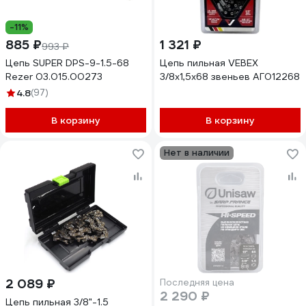
-11%
885 ₽
1 321 ₽
993 ₽
Цепь SUPER DPS-9-1.5-68
Цепь пильная VEBEX
Rezer 03.015.00273
3/8x1,5x68 звеньев АГ012268
4.8
(97)
В корзину
В корзину
Нет в наличии
2 089 ₽
Последняя цена
2 290 ₽
Цепь пильная 3/8"-1.5