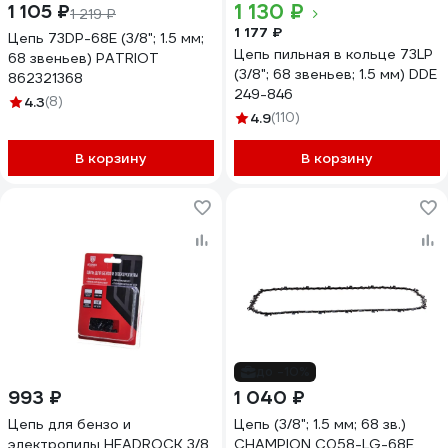
1 130 ₽
1 105 ₽
1 219 ₽
1 177 ₽
Цепь 73DP-68E (3/8"; 1.5 мм;
Цепь пильная в кольце 73LP
68 звеньев) PATRIOT
(3/8"; 68 звеньев; 1.5 мм) DDE
862321368
249-846
4.3
(8)
4.9
(110)
В корзину
В корзину
до -10%
993 ₽
1 040 ₽
Цепь для бензо и
Цепь (3/8"; 1.5 мм; 68 зв.)
электропилы HEADROCK 3/8
CHAMPION C058-LG-68E