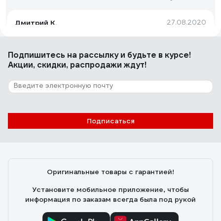
Дмитрий К.
27.08.2020
Подпишитесь
на рассылку
и будьте в курсе!
72 отзыва
Акции, скидки, распродажи ждут!
Отзыв о цепи OREGON Синий зуб 3/8 1,3мм
91VXL052E
Андрей
14.07.2016
Подписаться
Отличная цепь, пилит как по маслу и вдоль, и поперек.
Оригинальные товары с гарантией!
Установите мобильное приложение, чтобы
информация по заказам всегда была под рукой