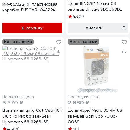
Цепь 18", 3/8", 1.5 мм, 68
мм-68/322(lg) пластиковая
звеньев Unisaw SD5C68DL
коробка TUSCAR 1043224-
68-6
4.5
(8)
В корзину
Аналоги
Нет в наличии
Нет в наличии
Последняя цена
Последняя цена
3 370 ₽
2 880 ₽
Цепь пильная X-Cut С85 (18";
Цепь Rapid Micro 35 RM 68
3/8"; 1.5 мм; 68 звеньев)
звеньев Stihl 3651-006-
Husqvarna 5816266-68
0068
4.6
(14)
5
(1)