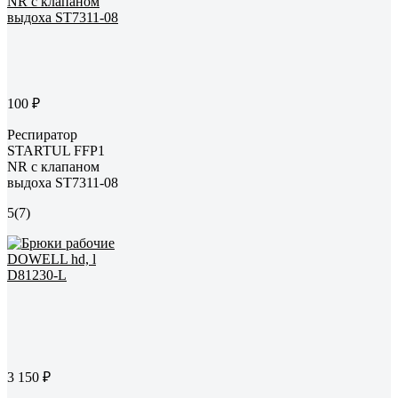
100 ₽
Респиратор
STARTUL FFP1
NR с клапаном
выдоха ST7311-08
5
(7)
3 150 ₽