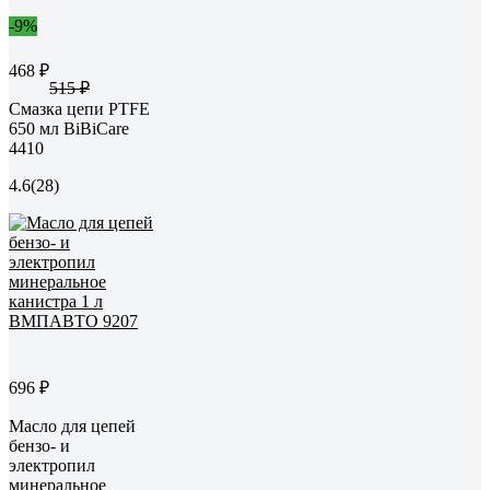
-9%
468 ₽
515 ₽
Смазка цепи PTFE
650 мл BiBiCare
4410
4.6
(28)
696 ₽
Масло для цепей
бензо- и
электропил
минеральное