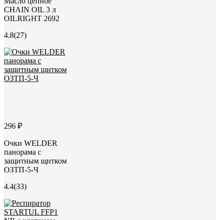
Масло цепное
CHAIN OIL 3 л
OILRIGHT 2692
4.8
(27)
296 ₽
Очки WELDER
панорама с
защитным щитком
ОЗТП-5-Ч
4.4
(33)