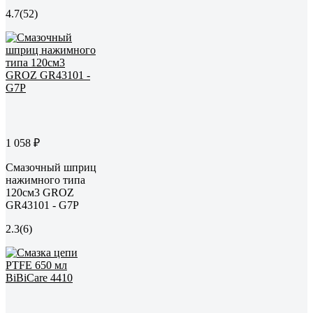
4.7
(52)
1 058 ₽
Смазочный шприц
нажимного типа
120см3 GROZ
GR43101 - G7P
2.3
(6)