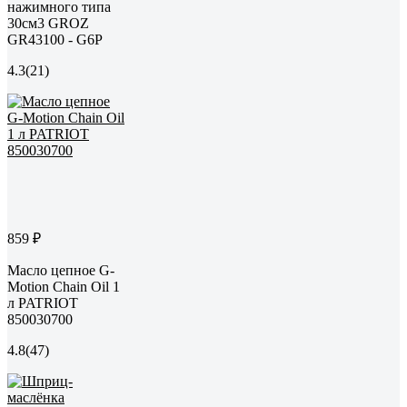
нажимного типа
30см3 GROZ
GR43100 - G6P
4.3
(21)
859 ₽
Масло цепное G-
Motion Chain Oil 1
л PATRIOT
850030700
4.8
(47)