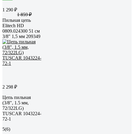
1 290 ₽
1 859 ₽
Пильная цепь
Elitech HD
0809.024300 51 см
3/8" 1,5 мм 209349
2 298 ₽
Цепь пильная
(3/8", 1.5 мм,
72/322LG)
TUSCAR 1043224-
72-1
5
(6)