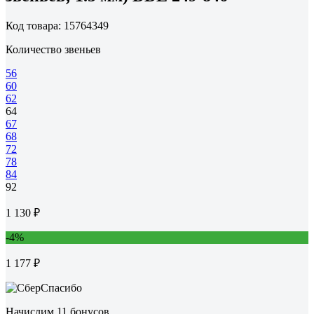
Код товара: 15764349
Количество звеньев
56
60
62
64
67
68
72
78
84
92
1 130 ₽
-4%
1 177 ₽
Начислим 11 бонусов