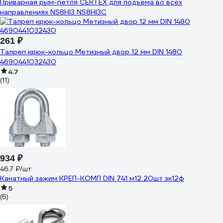
Приварная рым-петля CERTEX для подъема во всех
направлениях NS8HI3 NS8HI3C
261 ₽
Талреп крюк-кольцо Метизный двор 12 мм DIN 1480
4690441032430
4.7
(11)
934 ₽
46.7 ₽/шт
Канатный зажим КРЕП-КОМП DIN 741 м12 20шт зк12ф
5
(6)