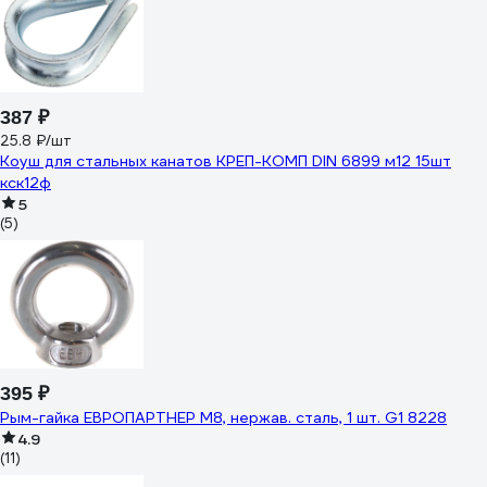
387 ₽
25.8 ₽/шт
Коуш для стальных канатов КРЕП-КОМП DIN 6899 м12 15шт
кск12ф
5
(5)
395 ₽
Рым-гайка ЕВРОПАРТНЕР M8, нержав. сталь, 1 шт. G1 8228
4.9
(11)