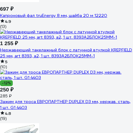
697 ₽
Капроновый фал truEnergy 8 мм, шайба 20 м 12220
4.9
(13)
1 255 ₽
Нержавеющий такелажный блок с латунной втулкой KREPFIELD
25 мм, art 8393, а2, 1 шт. 8393А2БЛОК25ММ-1
5
(10)
-12%
250 ₽
285 ₽
Зажим для троса ЕВРОПАРТНЕР DUPLEX D3 мм, нержав. сталь,
1 шт. G1 4403
4.8
(19)