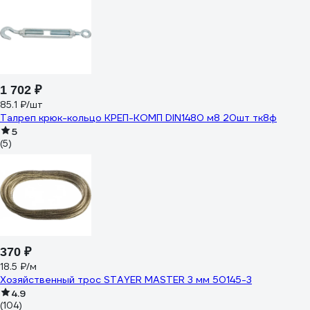
1 702 ₽
85.1 ₽/шт
Талреп крюк-кольцо КРЕП-КОМП DIN1480 м8 20шт тк8ф
5
(5)
370 ₽
18.5 ₽/м
Хозяйственный трос STAYER MASTER 3 мм 50145-3
4.9
(104)