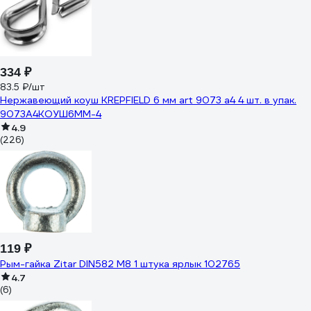
334 ₽
83.5 ₽/шт
Нержавеющий коуш KREPFIELD 6 мм art 9073 а4 4 шт. в упак.
9073А4КОУШ6ММ-4
4.9
(226)
119 ₽
Рым-гайка Zitar DIN582 М8 1 штука ярлык 102765
4.7
(6)