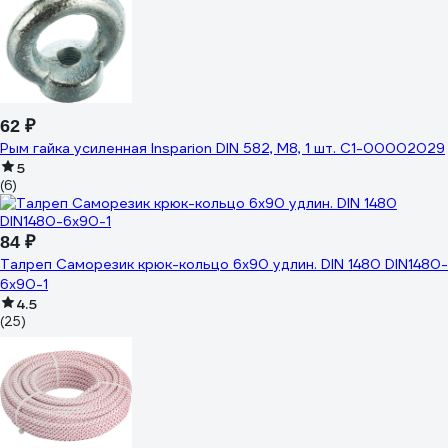
62 ₽
Рым гайка усиленная Insparion DIN 582, М8, 1 шт. С1-00002029
5
(6)
84 ₽
Талреп Саморезик крюк-кольцо 6х90 удлин. DIN 1480 DIN1480-
6х90-1
4.5
(25)