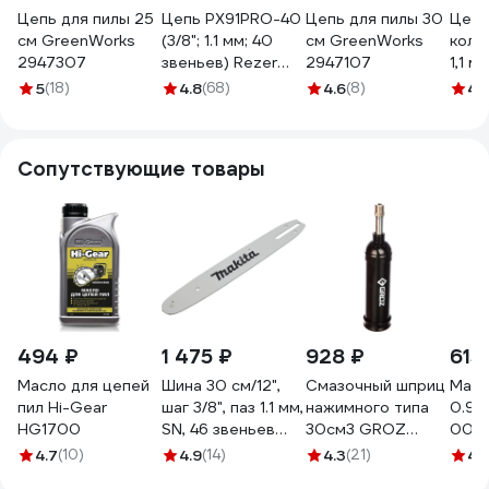
Цепь для пилы 25
Цепь PX91PRO-40
Цепь для пилы 30
Цепь
см GreenWorks
(3/8"; 1.1 мм; 40
см GreenWorks
кольц
2947307
звеньев) Rezer
2947107
1,1 
03.025.00067
249-
5
(18)
4.8
(68)
4.6
(8)
4.
Сопутствующие товары
494 ₽
1 475 ₽
928 ₽
615
Масло для цепей
Шина 30 см/12",
Смазочный шприц
Масл
пил Hi-Gear
шаг 3/8", паз 1.1 мм,
нажимного типа
0.94
HG1700
SN, 46 звеньев
30см3 GROZ
000
Makita 191G15-1
GR43100 - G6P
4.7
(10)
4.9
(14)
4.3
(21)
4.