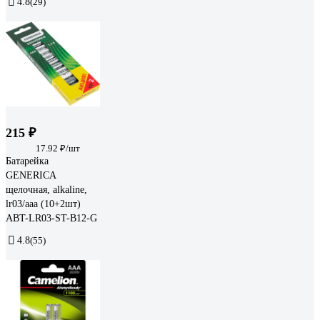
4.8
(29)
215 ₽
17.92 ₽/шт
Батарейка
GENERICA
щелочная, alkaline,
lr03/aaa (10+2шт)
ABT-LR03-ST-B12-G
4.8
(55)