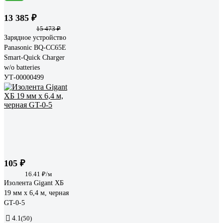
13 385 ₽
15 473 ₽
Зарядное устройство
Panasonic BQ-CC65E
Smart-Quick Charger
w/o batteries
УТ-00000499
105 ₽
16.41 ₽/м
Изолента Gigant ХБ
19 мм х 6,4 м, черная
GT-0-5
4.1
(50)