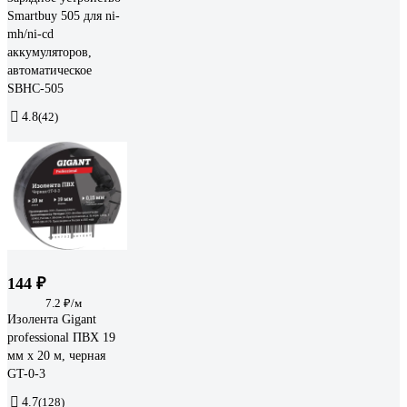
Smartbuy 505 для ni-
mh/ni-cd
аккумуляторов,
автоматическое
SBHC-505
4.8
(42)
144 ₽
7.2 ₽/м
Изолента Gigant
professional ПВХ 19
мм х 20 м, черная
GT-0-3
4.7
(128)