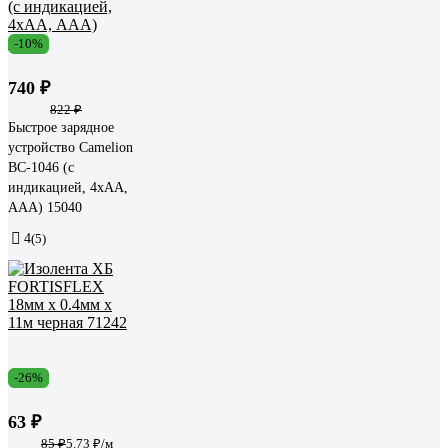
-10%
740 ₽
822 ₽
Быстрое зарядное
устройство Camelion
BC-1046 (с
индикацией, 4хАА,
ААА) 15040
4
(5)
-26%
63 ₽
85 ₽
5.73 ₽/м