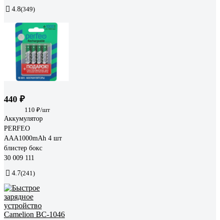
4.8
(349)
440 ₽
110 ₽/шт
Аккумулятор
PERFEO
AAA1000mAh 4 шт
блистер бокс
30 009 111
4.7
(241)