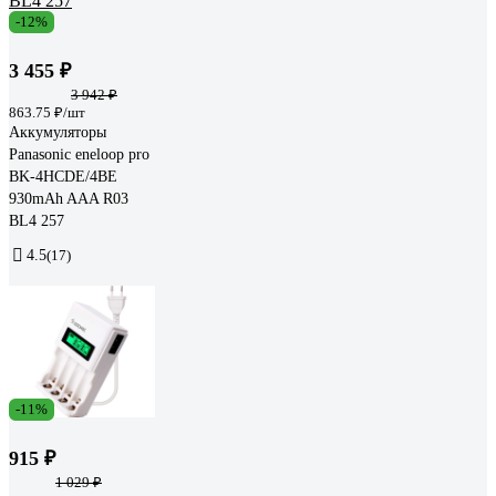
-12%
3 455 ₽
3 942 ₽
863.75 ₽/шт
Аккумуляторы
Panasonic eneloop pro
BK-4HCDE/4BE
930mAh AAA R03
BL4 257
4.5
(17)
-11%
915 ₽
1 029 ₽