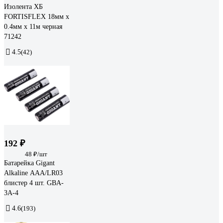
Изолента ХБ
FORTISFLEX 18мм х
0.4мм х 11м черная
71242
4.5
(42)
192 ₽
48 ₽/шт
Батарейка Gigant
Alkaline ААА/LR03
блистер 4 шт. GBA-
3A-4
4.6
(193)