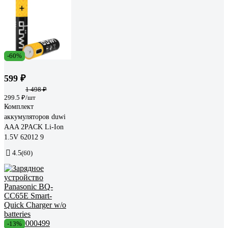
-60%
599 ₽
1 498 ₽
299.5 ₽/шт
Комплект
аккумуляторов duwi
AAA 2PACK Li-Ion
1.5V 62012 9
4.5
(60)
-13%