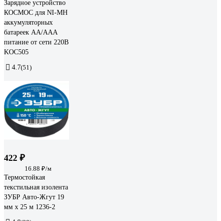
Зарядное устройство
КОСМОС для NI-MH
аккумуляторных
батареек AA/AAA
питание от сети 220В
KOC505
4.7
(51)
422 ₽
16.88 ₽/м
Термостойкая
текстильная изолента
ЗУБР Авто-Жгут 19
мм х 25 м 1236-2