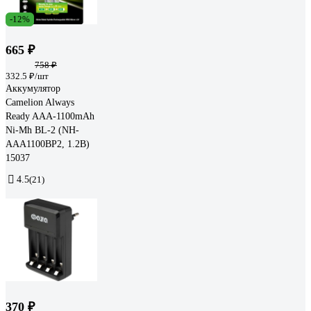
-12%
665 ₽
758 ₽
332.5 ₽/шт
Аккумулятор
Camelion Always
Ready AAA-1100mAh
Ni-Mh BL-2 (NH-
AAA1100BP2, 1.2В)
15037
4.5
(21)
370 ₽