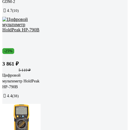
GDM-2
4.7
(10)
-25%
3 861 ₽
5 119 ₽
Цифровой
мультиметр HoldPeak
HP-790B
4.4
(38)