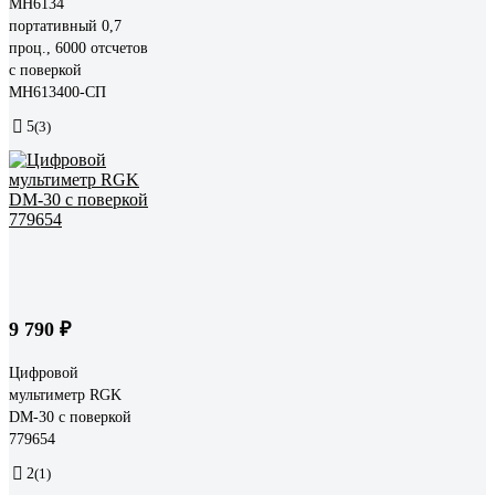
MH6134
портативный 0,7
проц., 6000 отсчетов
с поверкой
MH613400-СП
5
(3)
9 790 ₽
Цифровой
мультиметр RGK
DM-30 с поверкой
779654
2
(1)