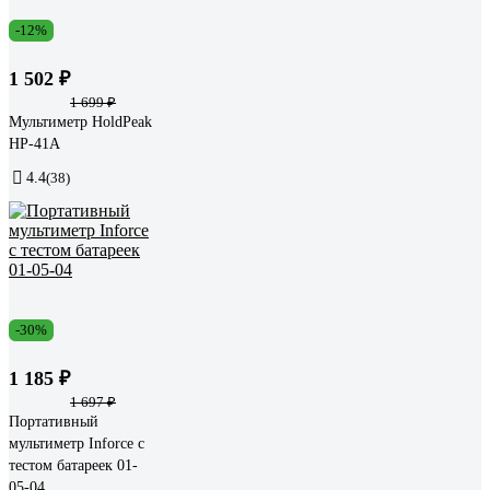
-12%
1 502 ₽
1 699 ₽
Мультиметр HoldPeak
HP-41A
4.4
(38)
-30%
1 185 ₽
1 697 ₽
Портативный
мультиметр Inforce с
тестом батареек 01-
05-04