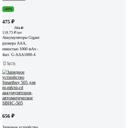
-40%
475 ₽
791 ₽
118.75 ₽/шт
Аккумуляторы Gigant
размера ААA,
емкостью 1000 мАч -
4шт. G-AAA1000-4
5
(13)
656 ₽
Зарядное устройство