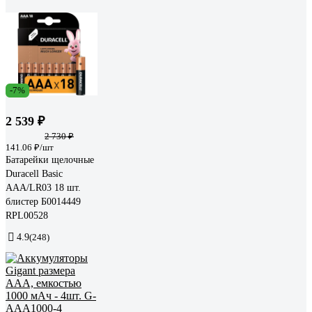
-7%
2 539 ₽
2 730 ₽
141.06 ₽/шт
Батарейки щелочные
Duracell Basic
ААA/LR03 18 шт.
блистер Б0014449
RPL00528
4.9
(248)