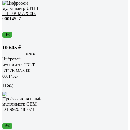
-4%
10 605 ₽
11 020 ₽
Цифровой
мультиметр UNI-T
UT17B MAX 00-
00014527
5
(1)
-6%