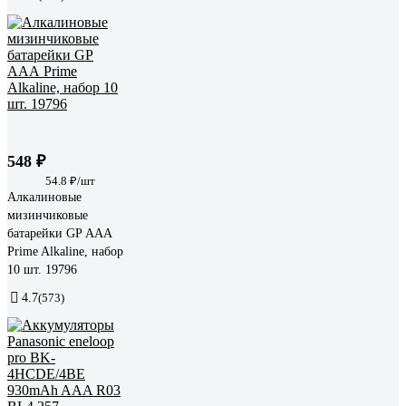
548 ₽
54.8 ₽/шт
Алкалиновые
мизинчиковые
батарейки GP АAА
Prime Alkaline, набор
10 шт. 19796
4.7
(573)