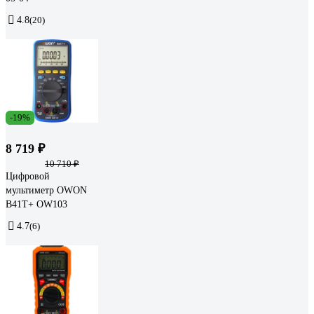
4.8
(20)
-19%
8 719 ₽
10 710 ₽
Цифровой
мультиметр OWON
B41T+ OW103
4.7
(6)