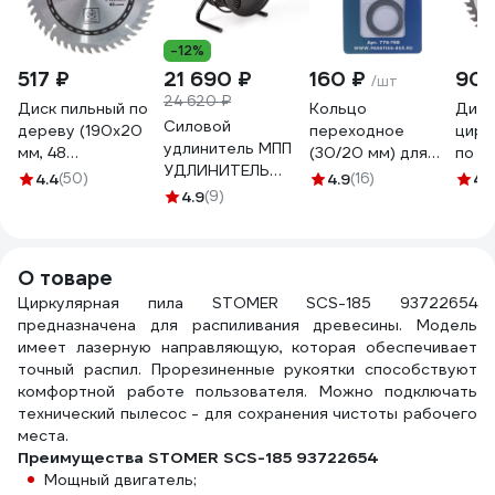
-12%
517 ₽
21 690 ₽
160 ₽
900
/шт
24 620 ₽
Диск пильный по
Кольцо
Диск
Силовой
дереву (190х20
переходное
цирк
удлинитель МПП
мм, 48
(30/20 мм) для
по л
УДЛИНИТЕЛЬ
зуб,+кольцо,16/20)
дисков ПРАКТИКА
(190
4.4
(50)
4.9
(16)
4.
четыре розетки
Ultima 115010
4.9
(9)
776-768
зубье
на катушке с
30/2
заземлением 30
MOS
метров + IP-
О товаре
44\У1С-4-30 4 роз
Циркулярная пила STOMER SCS-185 93722654
с\з ПВС 3*2,5 30 м
предназначена для распиливания древесины. Модель
+ IP-44\220В
имеет лазерную направляющую, которая обеспечивает
999000000001301
точный распил. Прорезиненные рукоятки способствуют
комфортной работе пользователя. Можно подключать
технический пылесос - для сохранения чистоты рабочего
места.
Преимущества STOMER SCS-185 93722654
Мощный двигатель;