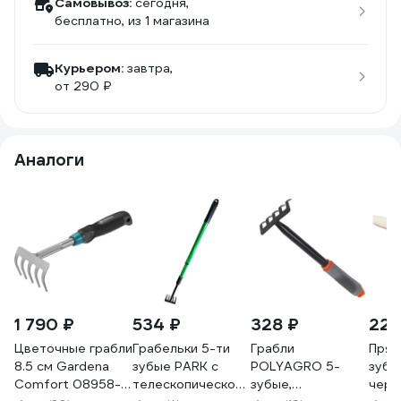
Самовывоз:
сегодня,
бесплатно
, из 1 магазина
Курьером:
завтра,
от 290 ₽
Аналоги
1 790 ₽
534 ₽
328 ₽
227
Цветочные грабли
Грабельки 5-ти
Грабли
Прям
8.5 см Gardena
зубые PARK с
POLYAGRO 5-
зубы
Comfort 08958-
телескопической
зубые,
чер