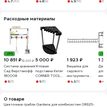
20.000.00
ручкой CTA101 C
обрезиненная
Агро
4.7
(30)
4.8
(4)
4.9
(19)
5
(
333759
эргономичная
ГП-6
рукоятка 7661306
Расходные материалы
-28%
-14
10 851 ₽
5 000 ₽
1 923 ₽
1 3
15 017 ₽
Система хранения
Угловая
Вешалка для
Двой
Сад Верстакофф
подставка Keter
садового
для 
180008
CORNER TOOL
инструмента
инст
RACK 230826
ПРОФСАНМОНТАЖ
КЗНМ
5
(3)
5
(8)
4.5
(8)
4.
14х7 см, 1 м 065134
см, 
5305
О товаре
Цветочные грабли Gardena для комбисистем 08925-