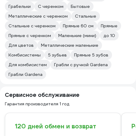
Грабельки
С черенком
Бытовые
Металлические с черенком
Стальные
Стальные с черенком
Прямые 60 см
Прямые
Прямые с черенком
Маленькие (мини)
до 10
Для цветов
Металлические маленькие
Комбисистемы
5 зубьев
Прямые 5 зубов
Для комбисистем
Грабли с ручкой Gardena
Грабли Gardena
Сервисное обслуживание
Гарантия производителя 1 год
120 дней обмен и возврат
Р