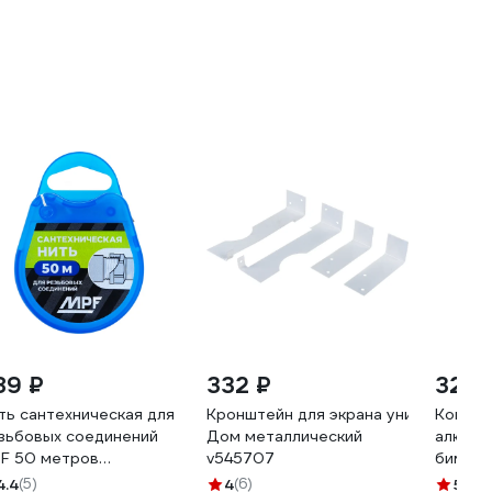
89 ₽
332 ₽
320 
ть сантехническая для
Кронштейн для экрана универсальн
Компле
зьбовых соединений
Дом металлический
алюмин
F 50 метров
v545707
бимета
.131706.ИМ
радиат
4.4
(5)
4
(6)
5
(1)