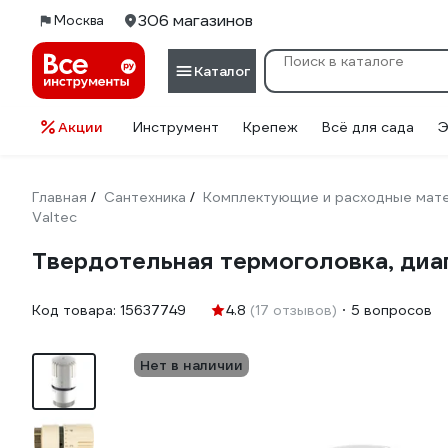
306 магазинов
Москва
Каталог
Акции
Инструмент
Крепеж
Всё для сада
Э
Главная
Сантехника
Комплектующие и расходные мате
/
/
Valtec
Твердотельная термоголовка, диапа
Код товара:
15637749
4.8
(17 отзывов)
5 вопросов
Нет в наличии