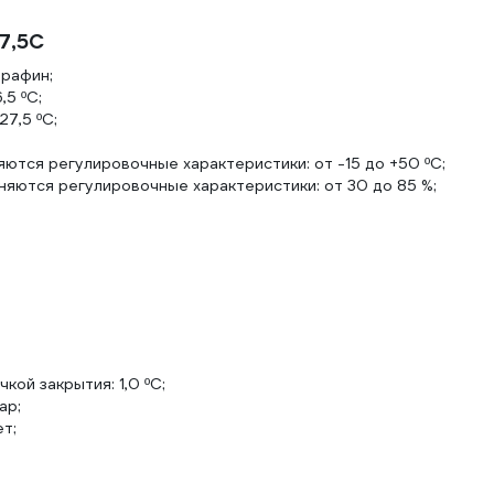
27,5C
рафин;
5 ºС;
7,5 ºС;
тся регулировочные характеристики: от -15 до +50 ºС;
няются регулировочные характеристики: от 30 до 85 %;
ой закрытия: 1,0 ºС;
ар;
т;