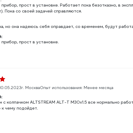
прибор, прост в установке. Работает пока безотказно, в экспл
т). Пока со своей задачей справляются.
на, но она надеюсь себя оправдает, со временем, будут работа
:
прибор, прост в установке.
10.05.2023
г. Москва
Опыт использования: Менее месяца
:
н с колпачком ALTSTREAM ALT-T М30х1.5 все нормально работа
о к чему подойдет.