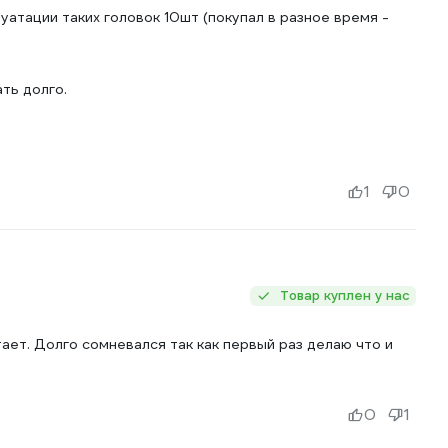
уатации таких головок 10шт (покупал в разное время -
ть долго.
1
0
Товар куплен у нас
ет. Долго сомневался так как первый раз делаю что и
0
1