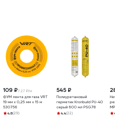
109 ₽
545 ₽
2
7.27 ₽/м
ФУМ лента для газа VRT
Полиуретановый
Ни
19 мм х 0,25 мм х 15 м
герметик Kronbuild PU-40
ре
530756
серый 600 мл PSG78
MP
ИС
4.8
(29)
4.4
(22)