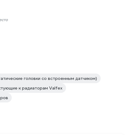
есто
атические головки со встроенным датчиком)
тующие к радиаторам Valfex
оров