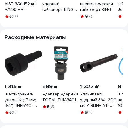
AIST 3/4" 152 кг-
ударный
пневматический
гайк
м/1492Нм
гайковерт KING
гайковерт KING
Jonn
90151522KI-30
TONY 64114AMP01
TONY P33621-
6211
5
(17)
4
(2)
5
(
00-00016663
075B
Расходные материалы
1 315 ₽
699 ₽
1 322 ₽
8 11
Шестигранник
Адаптер ударный
Удлинитель
Шлан
ударный (17 мм;
TOTAL THIA3401
ударный 3/4", 200
на ка
3/4") ПНЕВМО-
мм AIRLINE AT-
10x1
5
(3)
ТРЕЙД PT-IH-03-
IS34-44
NORD
5
(4)
5
(11)
4.
17
10