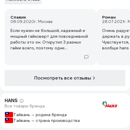
Славик
Роман
08.09.2020
г. Москва
28.07.2021
г. 
Если нужен не большой, надежный и
Очень радует
мощный гайковерт для повседневной
держать в ру
работы это он. Открутил 3 разных
Чувствуется,
гайки всего, поэтому одни
вообще hans 
достоинства: удобный, в меру
подводил!
тяжелый, момент срыва гайки не
ощущается совсем, но и держать не
тяжело при этом.
Посмотреть все отзывы
HANS
Все товары бренда
Тайвань — родина бренда
Тайвань — страна производства