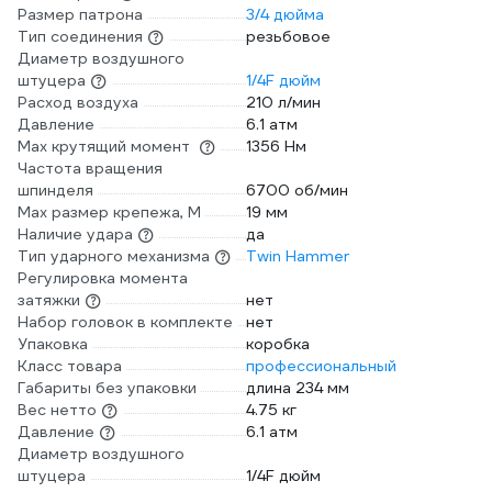
Размер патрона
3/4 дюйма
Тип соединения
резьбовое
Диаметр воздушного
штуцера
1/4F дюйм
Расход воздуха
210 л/мин
Давление
6.1 атм
Max крутящий момент
1356 Нм
Частота вращения
шпинделя
6700 об/мин
Max размер крепежа, М
19 мм
Наличие удара
да
Тип ударного механизма
Twin Hammer
Регулировка момента
затяжки
нет
Набор головок в комплекте
нет
Упаковка
коробка
Класс товара
профессиональный
Габариты без упаковки
длина 234 мм
Вес нетто
4.75 кг
Давление
6.1 атм
Диаметр воздушного
штуцера
1/4F дюйм