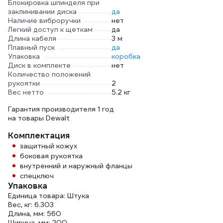
Блокировка шпинделя при
заклинивании диска
да
Наличие виброручки
нет
Легкий доступ к щеткам
да
Длина кабеля
3 м
Плавный пуск
да
Упаковка
коробка
Диск в комплекте
нет
Количество положений
рукоятки
2
Вес нетто
5.2 кг
Гарантия производителя 1 год
на товары Dewalt
Комплектация
защитный кожух
боковая рукоятка
внутренний и наружный фланцы
спецключ
Упаковка
Единица товара: Штука
Вес, кг: 6.303
Длина, мм: 560
Ширина, мм: 200