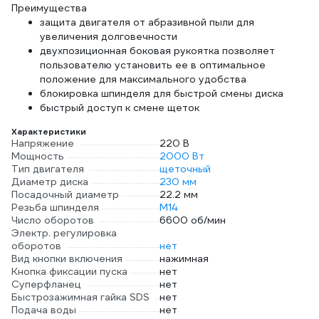
Преимущества
защита двигателя от абразивной пыли для
увеличения долговечности
двухпозиционная боковая рукоятка позволяет
пользователю установить ее в оптимальное
положение для максимального удобства
блокировка шпинделя для быстрой смены диска
быстрый доступ к смене щеток
Характеристики
Напряжение
220 В
Мощность
2000 Вт
Тип двигателя
щеточный
Диаметр диска
230 мм
Посадочный диаметр
22.2 мм
Резьба шпинделя
М14
Число оборотов
6600 об/мин
Электр. регулировка
оборотов
нет
Вид кнопки включения
нажимная
Кнопка фиксации пуска
нет
Суперфланец
нет
Быстрозажимная гайка SDS
нет
Подача воды
нет