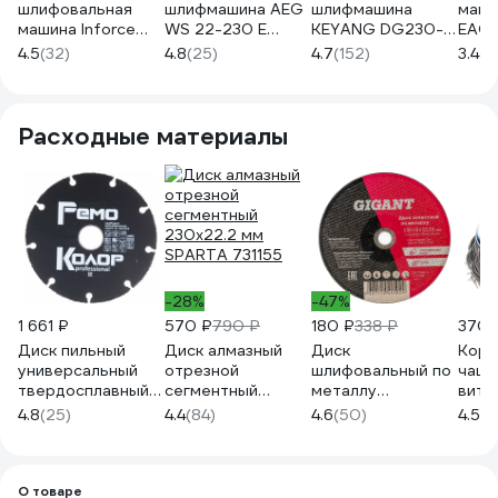
шлифовальная
шлифмашина AEG
шлифмашина
маши
машина Inforce
WS 22-230 E
KEYANG DG230-
EAG
AG9022S
4935431720
22 230 мм
513
4.5
(32)
4.8
(25)
4.7
(152)
3.4
(5
Расходные материалы
-28%
-47%
1 661 ₽
570 ₽
790 ₽
180 ₽
338 ₽
370 
Диск пильный
Диск алмазный
Диск
Корд
универсальный
отрезной
шлифовальный по
чаше
твердосплавный с
сегментный
металлу
витая
карбидным
230x22.2 мм
(230х22.2х6 мм)
ПРАК
4.8
(25)
4.4
(84)
4.6
(50)
4.5
(4
зерном
SPARTA 731155
Gigant СDI
454
(230х2.0х22.2мм)
C1/230-6 (Россия)
РемоКолор 37-3-
013
О товаре