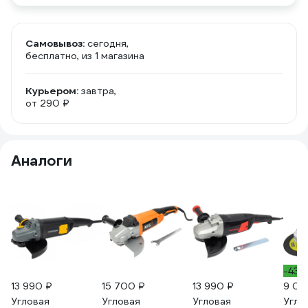
Самовывоз:
сегодня,
бесплатно
, из 1 магазина
Курьером:
завтра,
от 290 ₽
Аналоги
-43%
13 990 ₽
15 700 ₽
13 990 ₽
9 02
Угловая
Угловая
Угловая
Угло