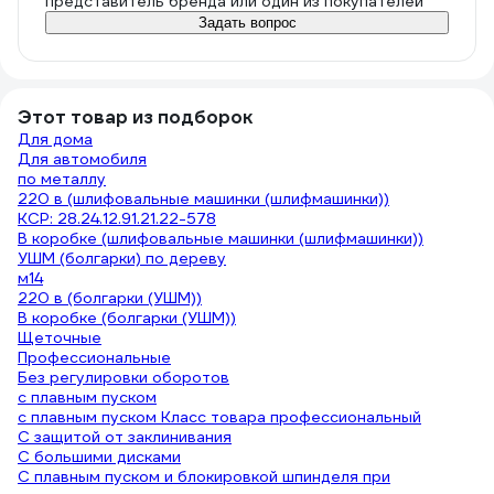
представитель бренда или один из покупателей
Задать вопрос
Этот товар из подборок
Для дома
Для автомобиля
по металлу
220 в (шлифовальные машинки (шлифмашинки))
КСР: 28.24.12.91.21.22-578
В коробке (шлифовальные машинки (шлифмашинки))
УШМ (болгарки) по дереву
м14
220 в (болгарки (УШМ))
В коробке (болгарки (УШМ))
Щеточные
Профессиональные
Без регулировки оборотов
с плавным пуском
с плавным пуском Класс товара профессиональный
С защитой от заклинивания
С большими дисками
С плавным пуском и блокировкой шпинделя при