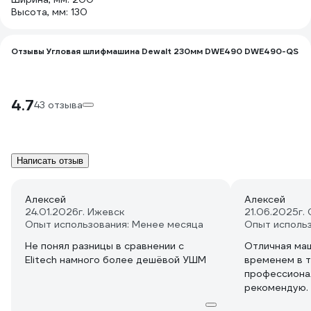
Высота, мм: 130
Отзывы Угловая шлифмашина Dewalt 230мм DWE490 DWE490-QS
4.7
43 отзыва
Написать отзыв
Алексей
Алексей
24.01.2026
г. Ижевск
21.06.2025
г.
Опыт использования: Менее месяца
Опыт исполь
Не понял разницы в сравнении с
Отличная маш
Elitech намного более дешёвой УШМ
временем в 
профессиона
рекомендую.