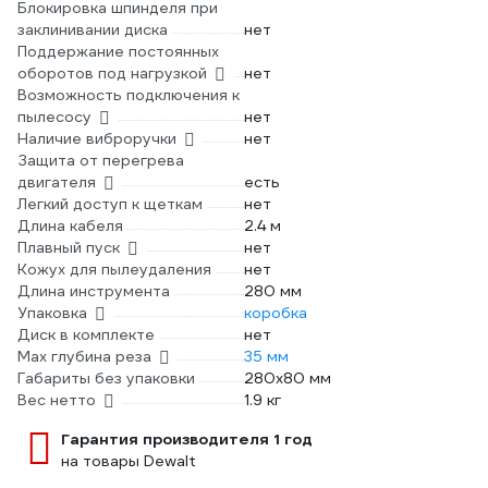
Блокировка шпинделя при
заклинивании диска
нет
Поддержание постоянных
оборотов под нагрузкой
нет
Возможность подключения к
пылесосу
нет
Наличие виброручки
нет
Защита от перегрева
двигателя
есть
Легкий доступ к щеткам
нет
Длина кабеля
2.4 м
Плавный пуск
нет
Кожух для пылеудаления
нет
Длина инструмента
280 мм
Упаковка
коробка
Диск в комплекте
нет
Max глубина реза
35 мм
Габариты без упаковки
280х80 мм
Вес нетто
1.9 кг
Гарантия производителя 1 год
на товары Dewalt