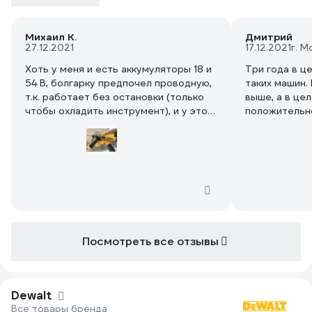
Михаил К.
Дмитрий
27.12.2021
17.12.2021
г. М
Хоть у меня и есть аккумуляторы 18 и
Три года в ц
54 В, болгарку предпочел проводную,
таких машин.
т.к. работает без остановки (только
выше, а в це
чтобы охладить инструмент), и у этой
положительн
можно изменять обороты, а
Неприхотлив
аккумуляторные с колесиком пока не
инструмент. 
сделали.
Намеренно выбран традиционный
щеточный мотор, т.к. для сетевого
инструмента разницы никакой нет, а
ремонтопригодность выше.
Посмотреть все отзывы
Универсальный и надежный
инструмент, который должен быть у
каждого мастера. Технологичный (т.е.
простой в производстве,
Dewalt
обслуживании, без лишних наворотов).
Все товары бренда