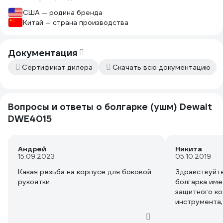
Мощный, а значит не закусит, но в
США — родина бренда
этом, очень маловероятном случае,
Китай — страна производства
защита отключит питание.
Есть защита при включении в сеть,
Документация
если забыли выключить питание.
Кажется, этого никогда не
Сертификат дилера
Скачать всю документацию
произойдет, всегда проверяю, но в
один раз из 100 задумаетесь и
неприятно удивитесь (было с другой
болгаркой), а в худшем — можно
Вопросы и ответы о болгарке (ушм) Dewalt
получить травму.
DWE4015
Использую совместно с насадками
пылеудаления для штробления и
Андрей
Никита
зачистки стен DeWalt, тоже отличные
15.09.2023
05.10.2019
по качеству + двухрядный алмазный
Какая резьба на корпусе для боковой
Здравствуйте
зачистной диск (тоже DeWalt).
рукоятки
болгарка им
Записал видео
защитного ко
https://www.youtube.com/watch?
инструмента,
v=HlWgNce7Beg