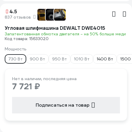
4.5
837 отзывов
Угловая шлифмашина DEWALT DWE4015
Запатентованная обмотка двигателя – на 50% больше меди
Код товара: 15633020
Мощность
730 Вт
900 Вт
950 Вт
1010 Вт
1400 Вт
1500
Нет в наличии, последняя цена
7 721 ₽
Подписаться на товар