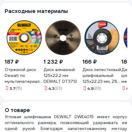
Расходные материалы
187 ₽
1 232 ₽
166 ₽
184
Отрезной диск
Диск алмазный
Диск лепестковый
Диск
Dewalt по
125х22.2 мм
шлифовальный
шлиф
мультиматериалу
DEWALT DT3713
125x22.23 мм, Z60,
мета
125x1 мм,
стекловолокно,
(125
3.7
(15)
4.3
(23)
4.9
(28)
4.
DT20595
угловой Makita D-
УШМ
DT20595-QZ
63797
1256
О товаре
Угловая шлифмашина DEWALT DWE4015 имеет корпус
оптимального размера, позволяющий удерживать ее
одной рукой. Благодаря запатентованному методу