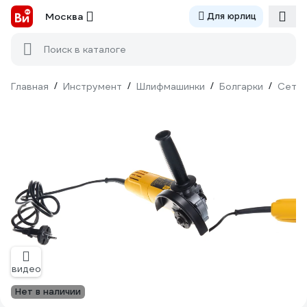
Москва
Для юрлиц
Поиск в каталоге
Главная
/
Инструмент
/
Шлифмашинки
/
Болгарки
/
Сетев
видео
Нет в наличии