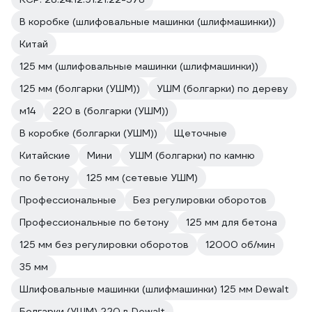
раз для снижения травматизма.
В коробке (шлифовальные машинки (шлифмашинки))
Покупал на ВИ. Была в наличии,
Китай
пришел, забрал, сразу можно
125 мм (шлифовальные машинки (шлифмашинки))
работать. № 2104-274705-35793
125 мм (болгарки (УШМ))
УШМ (болгарки) по дереву
м14
220 в (болгарки (УШМ))
В коробке (болгарки (УШМ))
Щеточные
Китайские
Мини
УШМ (болгарки) по камню
по бетону
125 мм (сетевые УШМ)
Профессиональные
Без регулировки оборотов
Профессиональные по бетону
125 мм для бетона
125 мм без регулировки оборотов
12000 об/мин
35 мм
Шлифовальные машинки (шлифмашинки) 125 мм Dewalt
Болгарки (УШМ) 220 в Dewalt