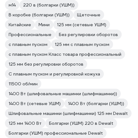
лечиться дороже, ну или окалины из
м14
220 в (болгарки (УШМ))
глаз доставать. Многим за примером
В коробке (болгарки (УШМ))
Щеточные
ходить не надо, мои знакомые и
родственники лично получали травмы.
Китайские
Мини
125 мм (сетевые УШМ)
Хотелось бы, чтобы травматизм
Профессиональные
Без регулировки оборотов
снизился. Эта болгарка + следование
правилам техники безопасности как
с плавным пуском
125 мм с плавным пуском
раз для снижения травматизма.
с плавным пуском Класс товара профессиональный
Покупал на ВИ. Была в наличии,
125 мм без регулировки оборотов
пришел, забрал, сразу можно
работать. № 2104-274705-35793
С плавным пуском и регулировкой кожуха
11500 об/мин
1400 Вт (шлифовальные машинки (шлифмашинки))
1400 Вт (сетевые УШМ)
1400 Вт (болгарки (УШМ))
Шлифовальные машинки (шлифмашинки) 125 мм Dewalt
125 мм 1400 Вт
Болгарки (УШМ) 220 в Dewalt
Болгарки (УШМ) профессиональные Dewalt