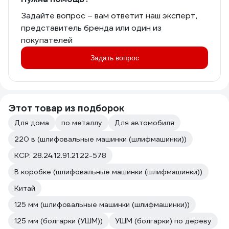
зачистки стен DeWalt, тоже отличные
по качеству + двухрядный алмазный
Задайте вопрос – вам ответит наш эксперт,
зачистной диск (тоже DeWalt).
представитель бренда или один из
Записал видео
покупателей
https://www.youtube.com/watch?
v=HlWgNce7Beg
Задать вопрос
Мощности хватает для штробления
продолжительной зачистки стен.
В будущем докуплю аккумуляторную
Этот товар из подборок
болгарку DeWalt под строительство
Для дома
по металлу
Для автомобиля
дома и работы в полях:)
220 в (шлифовальные машинки (шлифмашинки))
Считаю УШМ самым опасным
инструментом (!), при этом поражаюсь
КСР: 28.24.12.91.21.22-578
как работяги им безрассудно
В коробке (шлифовальные машинки (шлифмашинки))
пользуются, мол, это же болгарка.
Всегда использовать очки,
Китай
респиратор, и защиту слуха! Не
125 мм (шлифовальные машинки (шлифмашинки))
жалейте денег на качественный
инструмент со всеми необходимыми
125 мм (болгарки (УШМ))
УШМ (болгарки) по дереву
защитами. Пальцы пришивать и