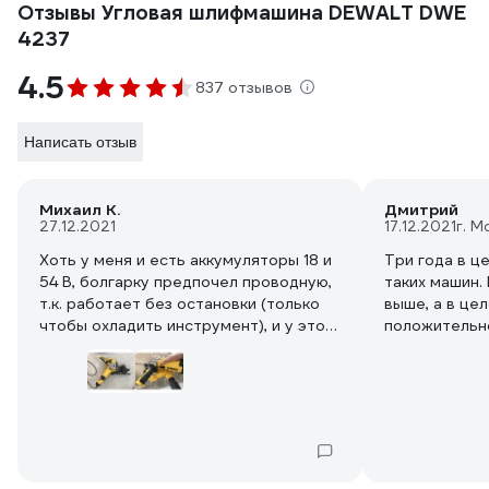
Отзывы Угловая шлифмашина DEWALT DWE
4237
4.5
837 отзывов
Написать отзыв
Михаил К.
Дмитрий
27.12.2021
17.12.2021
г. М
Хоть у меня и есть аккумуляторы 18 и
Три года в ц
54 В, болгарку предпочел проводную,
таких машин.
т.к. работает без остановки (только
выше, а в це
чтобы охладить инструмент), и у этой
положительн
можно изменять обороты, а
Неприхотлив
аккумуляторные с колесиком пока не
инструмент. 
сделали.
Намеренно выбран традиционный
щеточный мотор, т.к. для сетевого
инструмента разницы никакой нет, а