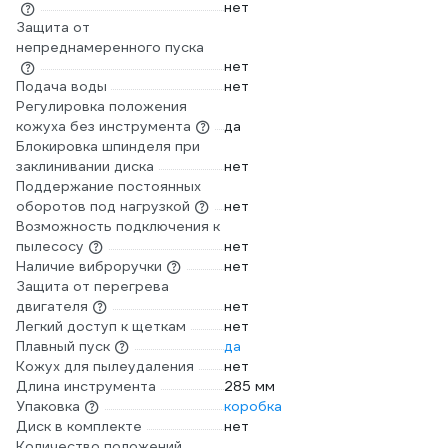
нет
Защита от
непреднамеренного пуска
нет
Подача воды
нет
Регулировка положения
кожуха без инструмента
да
Блокировка шпинделя при
заклинивании диска
нет
Поддержание постоянных
оборотов под нагрузкой
нет
Возможность подключения к
пылесосу
нет
Наличие виброручки
нет
Защита от перегрева
двигателя
нет
Легкий доступ к щеткам
нет
Плавный пуск
да
Кожух для пылеудаления
нет
Длина инструмента
285 мм
Упаковка
коробка
Диск в комплекте
нет
Количество положений