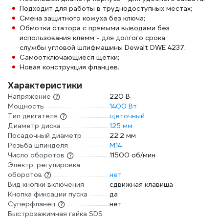
Подходит для работы в труднодоступных местах;
Смена защитного кожуха без ключа;
Обмотки статора с прямыми выводами без
использования клемм - для долгого срока
службы угловой шлифмашины Dewalt DWE 4237;
Самоотключающиеся щетки;
Новая конструкция фланцев.
Характеристики
Напряжение
220 В
Мощность
1400 Вт
Тип двигателя
щеточный
Диаметр диска
125 мм
Посадочный диаметр
22.2 мм
Резьба шпинделя
М14
Число оборотов
11500 об/мин
Электр. регулировка
оборотов
нет
Вид кнопки включения
сдвижная клавиша
Кнопка фиксации пуска
да
Суперфланец
нет
Быстрозажимная гайка SDS