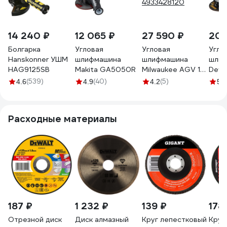
14 240 ₽
12 065 ₽
27 590 ₽
20 
Болгарка
Угловая
Угловая
Угло
Hanskonner УШМ
шлифмашина
шлифмашина
шли
HAG9125SB
Makita GA5050R
Milwaukee AGV 15-
Dewa
125 XC
DWE
(539)
(40)
(5)
(1
4.6
4.9
4.2
5
4933428120
Расходные материалы
187 ₽
1 232 ₽
139 ₽
178
Отрезной диск
Диск алмазный
Круг лепестковый
Круг