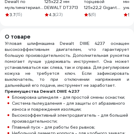
Dewalt по
125х22.2 мм
торцевой
мног
мультиматериалу
DEWALT DT3713
125x22,2 Gigant
унив
125x1 мм,
GRF-40-А
мета
(15)
(23)
(6)
(
3.7
4.3
5
5
DT20595
нерж
DT20595-QZ
мм; 
Проф
О товаре
1030
Угловая шлифмашина Dewalt DWE 4237 оснащен
высокоэффективным двигателем, что гарантирует
большую производительность. Дополнительная рукоятка
помогает лучше удерживать инструмент. Она может
устанавливаться как слева, так и справа. Для регулировки
кожуха не требуется ключ. Если зафиксировать
выключатель, то при отключении напряжения и
дальнейшей его подаче, инструмент не заработает.
Преимущества Dewalt DWE 4237
Блокировка шпинделя - для простой смены оснастки;
Система пылеудаления - для защиты от абразивного
износа и повреждения изоляции;
Высокоэффективный электродвигатель - для большей
производительности;
Плавный пуск - для работы без рывков;
Небольшой диаметр корпуса - для удобного захвата;