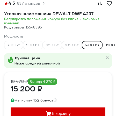
4.5
837 отзывов
Угловая шлифмашина DEWALT DWE 4237
Регулировка положения кожуха без ключа – экономия
времени
Код товара: 15548395
Мощность
730 Вт
900 Вт
950 Вт
1010 Вт
1400 Вт
1500
Лучшая цена
Ниже средней рыночной
19 470 ₽
Выгода 4 270 ₽
15 200 ₽
Начислим 152 бонуса
В корзину