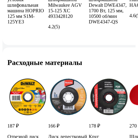
шлифовальная
Milwaukee AGV
Dewalt DWE4347,
HA
машина HOPRIO
15-125 XC
1700 Вт, 125 мм,
4.6
(
125 мм S1M-
4933428120
10500 об/мин
125YE3
DWE4347-QS
4.2
(5)
Расходные материалы
187 ₽
166 ₽
178 ₽
270
Отрезной диск
Диск лепестковый
Круг
Шли