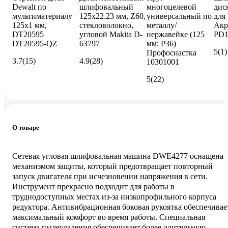
Dewalt по
шлифовальный
многоцелевой
дис
мультиматериалу
125x22.23 мм, Z60,
универсальный по
для
125x1 мм,
стекловолокно,
металлу/
Акр
DT20595
угловой Makita D-
нержавейке (125
PD1
DT20595-QZ
63797
мм; P36)
5
(1)
Профоснастка
3.7
(15)
4.9
(28)
10301001
5
(22)
О товаре
Сетевая угловая шлифовальная машина DWE4277 оснащена
механизмом защиты, который предотвращает повторный
запуск двигателя при исчезновении напряжения в сети.
Инструмент прекрасно подходит для работы в
труднодоступных местах из-за низкопрофильного корпуса
редуктора. Антивибрационная боковая рукоятка обеспечивае
максимальный комфорт во время работы. Специальная
система пылеудаления обеспечивает более длительную