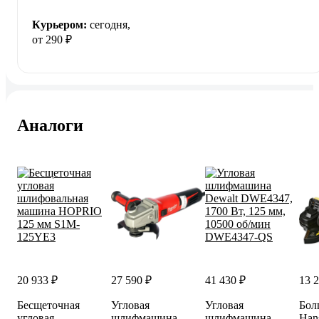
Курьером:
сегодня,
от 290 ₽
Аналоги
20 933 ₽
27 590 ₽
41 430 ₽
13 
Бесщеточная
Угловая
Угловая
Бол
угловая
шлифмашина
шлифмашина
Han