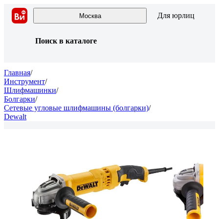
Для юрлиц
Москва
Поиск в каталоге
Главная
/
Инструмент
/
Шлифмашинки
/
Болгарки
/
Сетевые угловые шлифмашины (болгарки)
/
Dewalt