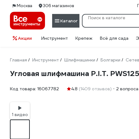
Москва
306 магазинов
Каталог
Акции
Инструмент
Крепеж
Всё для сада
Э
Главная
Инструмент
Шлифмашинки
Болгарки
Сетев
/
/
/
/
Угловая шлифмашина P.I.T. PWS12
Код товара:
16067782
4.8
(1409 отзывов)
2 вопроса
1 видео