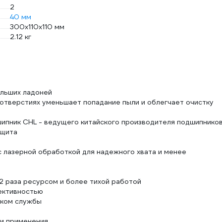
2
40 мм
300х110х110 мм
2.12 кг
ольших ладоней
отверстиях уменьшает попадание пыли и облегчает очистку
ипник CHL - ведущего китайского производителя подшипников
ащита
с лазерной обработкой для надежного хвата и менее
2 раза ресурсом и более тихой работой
ективностью
оком службы
и применения