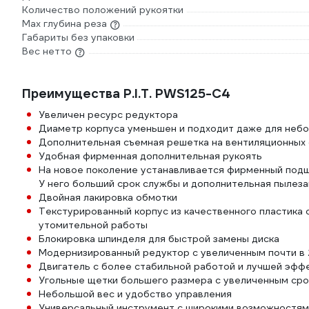
Количество положений рукоятки
Max глубина реза
Габариты без упаковки
Вес нетто
Преимущества P.I.T. PWS125-C4
Увеличен ресурс редуктора
Диаметр корпуса уменьшен и подходит даже для неб
Дополнительная съемная решетка на вентиляционных 
Удобная фирменная дополнительная рукоять
На новое поколение устанавливается фирменный подш
У него больший срок службы и дополнительная пылез
Двойная лакировка обмотки
Текстурированный корпус из качественного пластика 
утомительной работы
Блокировка шпинделя для быстрой замены диска
Модернизированный редуктор с увеличенным почти в 
Двигатель с более стабильной работой и лучшей эфф
Угольные щетки большего размера с увеличенным ср
Небольшой вес и удобство управления
Универсальный инструмент с широкими возможностям