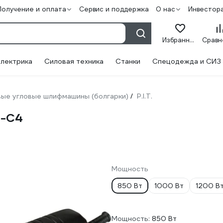
Получение и оплата
Сервис и поддержка
О нас
Инвестор
Избранное
лектрика
Силовая техника
Станки
Спецодежда и СИЗ
ые угловые шлифмашины (болгарки)
P.I.T.
/
5-C4
Мощность
850 Вт
1000 Вт
1200 В
Мощность:
850 Вт