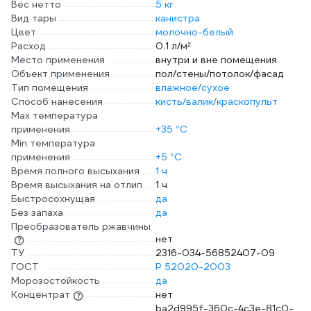
Вес нетто
5 кг
Вид тары
канистра
Цвет
молочно-белый
Расход
0.1 л/м²
Место применения
внутри и вне помещения
Объект применения
пол/стены/потолок/фасад
Тип помещения
влажное/сухое
Способ нанесения
кисть/валик/краскопульт
Max температура
применения
+35 °С
Min температура
применения
+5 °С
Время полного высыхания
1 ч
Время высыхания на отлип
1 ч
Быстросохнущая
да
Без запаха
да
Преобразователь ржавчины
нет
ТУ
2316-034-56852407-09
ГОСТ
Р 52020-2003
Морозостойкость
да
Концентрат
нет
ba2d995f-360c-4c3e-81c0-