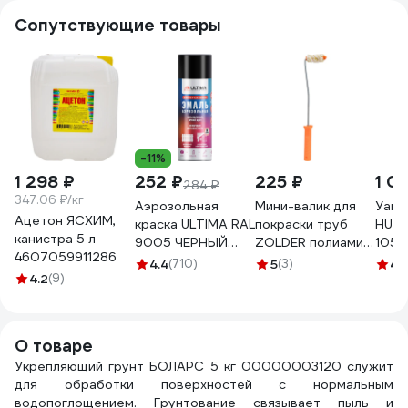
Сопутствующие товары
-11%
1 298 ₽
252 ₽
225 ₽
1 0
284 ₽
347.06 ₽/кг
Аэрозольная
Мини-валик для
Уайт
Ацетон ЯСХИМ,
краска ULTIMA RAL
покраски труб
HUSK
канистра 5 л
9005 ЧЕРНЫЙ
ZOLDER полиамид,
1050
4607059911286
МАТОВЫЙ
с ручкой, ворс 12
высо
4.4
(710)
5
(3)
4.
4.2
(9)
универсальная
мм Z-105126
1 л 
520 мл ULT008
ЭК000135628
О товаре
Укрепляющий грунт БОЛАРС 5 кг 00000003120 служит
для обработки поверхностей с нормальным
водопоглощением. Грунтование связывает пыль и