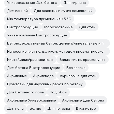
Универсальные Для бетона
Для кирпича
Для ванной
Для влажных и сухих помещений
Min температура применения +5 °С
Быстросохнущие
Морозостойкие
Для стен
Универсальные Быстросохнущие
Бетон/декоративный бетон, цемент/минетальные и полимерные декоративные штукатурки/прочие впитывающие поверхности
Нанесение кистью, валиком, методом пневматического и безвоздушного распыления.
Кисть/валик/распылитель
Валик, кисть, краскопульт
Для бетона Быстросохнущие
Без запаха
Акриловые
Акрил/вода
Акриловые для стен
Грунтовки для наружных работ по бетону
Для бетонного пола
Под обои
Акриловые Универсальные
Акриловые Для бетона
Для пола
Белые
Для потолка
В канистре