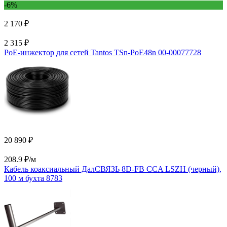
-6%
2 170 ₽
2 315 ₽
PoE-инжектор для сетей Tantos TSn-PoE48n 00-00077728
20 890 ₽
208.9 ₽/м
Кабель коаксиальный ДалСВЯЗЬ 8D-FB CCA LSZH (черный),
100 м бухта 8783