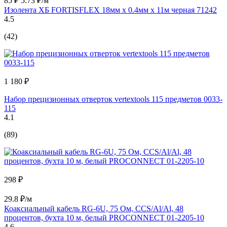
85 ₽
5.73 ₽/м
Изолента ХБ FORTISFLEX 18мм х 0.4мм х 11м черная 71242
4.5
(42)
1 180 ₽
Набор прецизионных отверток vertextools 115 предметов 0033-
115
4.1
(89)
298 ₽
29.8 ₽/м
Коаксиальный кабель RG-6U, 75 Ом, CCS/Al/Al, 48
процентов, бухта 10 м, белый PROCONNECT 01-2205-10
4.6