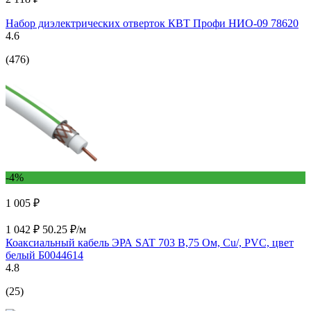
Набор диэлектрических отверток КВТ Профи НИО-09 78620
4.6
(476)
-4%
1 005 ₽
1 042 ₽
50.25 ₽/м
Коаксиальный кабель ЭРА SAT 703 B,75 Ом, Cu/, PVC, цвет
белый Б0044614
4.8
(25)