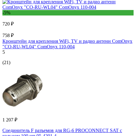
-5%
720 ₽
758 ₽
Кронштейн для крепления WiFi, TV и радио антенн ComOnyx
"CO-RU-WL04" ComOnyx 110-004
5
(21)
1 207 ₽
Соединитель F разъемов для RG-6 PROCONNECT SAT с
кольцом 100 шт 05-4201-4