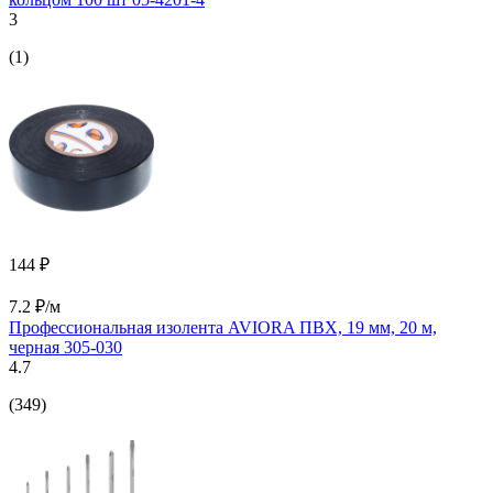
3
(1)
144 ₽
7.2 ₽/м
Профессиональная изолента AVIORA ПВХ, 19 мм, 20 м,
черная 305-030
4.7
(349)