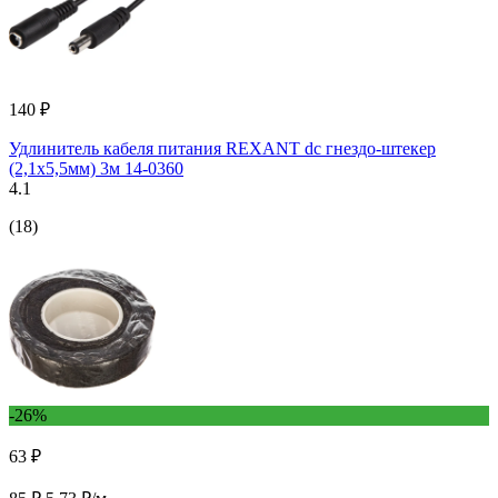
140 ₽
Удлинитель кабеля питания REXANT dc гнездо-штекер
(2,1x5,5мм) 3м 14-0360
4.1
(18)
-26%
63 ₽