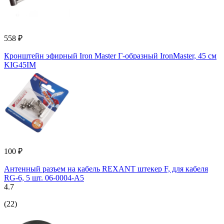
558 ₽
Кронштейн эфирный Iron Master Г-образный IronMaster, 45 см
KIG45IM
100 ₽
Антенный разъем на кабель REXANT штекер F, для кабеля
RG-6, 5 шт. 06-0004-A5
4.7
(22)