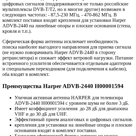
цифровых сигналов (поддерживаются не только российские
мультиплексы DVB-T/T2, но и многие другие) возможен в
следующих частотах: - 87,5-230 МГц, - 470-862 МГц. В
комплект поставки входят крепления для установки Harper
ADVB-2440 на линейные опоры и плоские основания (стена,
кровля и т.п.).
Сферическая форма антенны исключает необходимость
поиска наиболее выгодного направления для приема сигнала
(не нужно поворачивать Harper ADVB-2440 в сторону
ретранслятора) и снижает эффект ветровой нагрузки. Питание
встроенного усилителя обеспечивается отдельным адаптером
и специальным переходником (для подключения к кабелю),
оба входят в комплект.
Преимущества Harper ADVB-2440 H00001594
Уличная активная антенна HARPER для телевизора
ADVB-2440 H00001594 с уровнем шума не более 3 дБ.
Имеет коэффициент усиления до 28 дБ для диапазона
VHF и до 30 дБ для UHF.
Эффективный прием аналоговых и цифровых сигналов.
крепления для установки на линейные опоры и плоские
основания входят в комплект поставки.
Благодаря сферической формы антенну не нужно