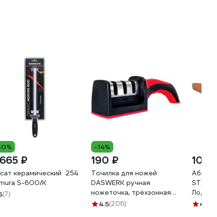
30%
-14%
 665 ₽
190 ₽
100 
сат керамический 254 мм, белый
Точилка для ножей
Абрази
mura S-600/K
DASWERK ручная
STARTU
ножеточка, трёхзонная
Лодочк
5
(7)
грубая, чистовая,
4.5
(206)
4.5
(2
шлифовка 608134