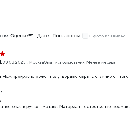
 по:
Оценке
Дате
Полезности
С фото или видео
.
09.08.2025
г. Москва
Опыт использования: Менее месяца
:
. Нож прекрасно режет полутвёрдые сыры, в отличие от того,
ны
:
а, включая в ручке - металл. Материал - естественно, нержа