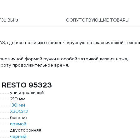
керамических,
спортивных, складных
ножей 7021224430
ТЗЫВЫ
3
СОПУТСТВУЮЩИЕ ТОВАРЫ
S, где все ножи изготовлены вручную по классической технол
гономичной формой ручки и особой заточкой лезвия ножа,
троту продолжительное время.
а RESTO 95323
универсальный
210 мм
130 мм
X30Cr13
бакелит
прямой
двусторонняя
черный