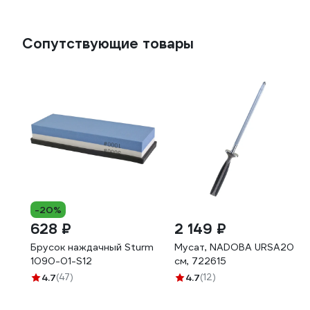
Сопутствующие товары
-20%
628 ₽
2 149 ₽
Брусок наждачный Sturm
Мусат, NADOBA URSA20
1090-01-S12
см, 722615
4.7
(47)
4.7
(12)