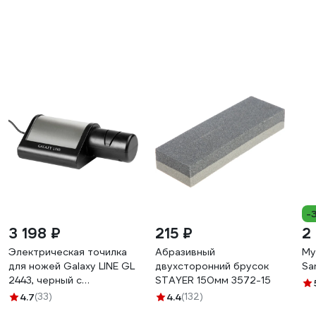
-
3 198 ₽
215 ₽
2
Электрическая точилка
Абразивный
Му
для ножей Galaxy LINE GL
двухсторонний брусок
Sa
2443, черный с
STAYER 150мм 3572-15
серебристым, 18 Вт, для
4.7
(33)
4.4
(132)
металлич-х, кухонных,