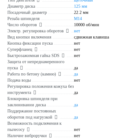
Тип двигателя
щеточный
Диаметр диска
125 мм
Посадочный диаметр
22.2 мм
Резьба шпинделя
М14
Число оборотов
10000 об/мин
Электр. регулировка оборотов
нет
Вид кнопки включения
сдвижная клавиша
Кнопка фиксации пуска
нет
Суперфланец
нет
Быстрозажимная гайка SDS
нет
Защита от непреднамеренного
пуска
да
Работа по бетону (камню)
да
Подача воды
нет
Регулировка положения кожуха без
инструмента
да
Блокировка шпинделя при
заклинивании диска
да
Поддержание постоянных
оборотов под нагрузкой
да
Возможность подключения к
пылесосу
нет
Наличие виброручки
нет