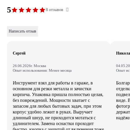
5
8 отзывов
Написать отзыв
Сергей
Никол
26.06.2026
г. Москва
04.05.2
Опыт использования: Менее месяца
Опыт ис
Инструмент взял для работы в гараже, в
Болгар
основном для резки металла и зачистки
отделк
кирпича. Упаковка пришла полностью целая,
подвел
без повреждений. Мощности хватает с
виде. 
запасом для любых бытовых задач, при этом
фотогр
корпус удобно лежит в руках. Выручает
держат
длинный шнур, не приходится мотаться с
надёжн
удлинителем. Замена оснастки проходит
быстро, кнопка с защитой от включения тоже