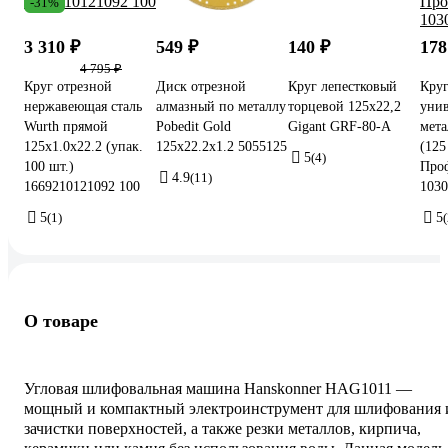
-31%
3 310 ₽
549 ₽
140 ₽
178
4 795 ₽
Круг отрезной
Диск отрезной
Круг лепестковый
Круг
нержавеющая сталь
алмазный по металлу
торцевой 125x22,2
унив
Wurth прямой
Pobedit Gold
Gigant GRF-80-А
мета
125x1.0x22.2 (упак.
125x22.2x1.2 5055125
(125
5
(4)
100 шт.)
Про
4.9
(11)
1669210121092 100
1030
5
(1)
5
О товаре
Угловая шлифовальная машина Hanskonner HAG1011 —
мощный и компактный электроинструмент для шлифования 
зачистки поверхностей, а также резки металлов, кирпича,