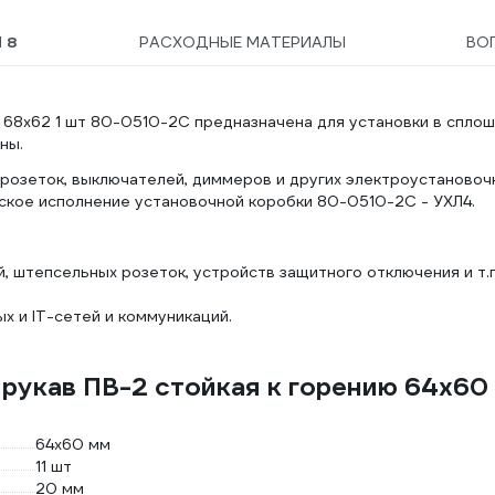
Ы
8
РАСХОДНЫЕ МАТЕРИАЛЫ
ВО
 68х62 1 шт 80-0510-2С предназначена для установки в спло
ны.
розеток, выключателей, диммеров и других электроустановоч
еское исполнение установочной коробки 80-0510-2С - УХЛ4.
 штепсельных розеток, устройств защитного отключения и т.п
х и IT-сетей и коммуникаций.
рукав ПВ-2 стойкая к горению 64х60
64х60 мм
11 шт
20 мм