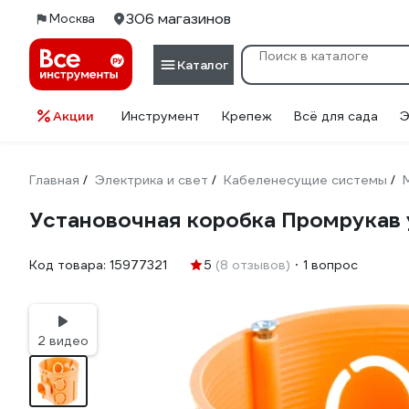
306 магазинов
Москва
Каталог
Акции
Инструмент
Крепеж
Всё для сада
Э
Главная
Электрика и свет
Кабеленесущие системы
/
/
/
Установочная коробка Промрукав 
Код товара:
15977321
5
(8 отзывов)
1 вопрос
2 видео