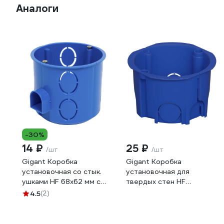
Аналоги
-30%
14 ₽
25 ₽
/шт
/шт
Gigant Коробка
Gigant Коробка
установочная со стык.
установочная для
ушками HF 68x62 мм с
твердых стен HF
саморезами, 1 шт, IP20,
68x45мм с саморезами, 1
4.5
(2)
синяя 44659GI
шт, IP30, синяя 44662GI