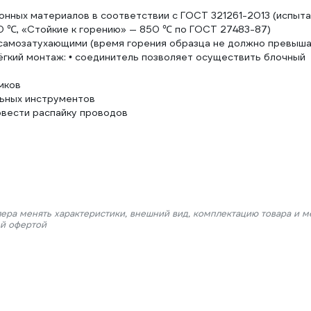
ионных материалов в соответствии c ГОСТ 321261-2013 (испыт
 ℃, «Стойкие к горению» — 850 ℃ по ГОСТ 27483-87)
 самозатухающими (время горения образца не должно превыш
ёгкий монтаж: • соединитель позволяет осуществить блочный
мков
льных инструментов
овести распайку проводов
лера менять характеристики, внешний вид, комплектацию товара и м
ой офертой