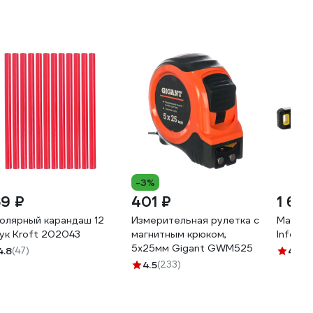
-3%
69 ₽
401 ₽
1 66
олярный карандаш 12
Измерительная рулетка с
Магнит
ук Kroft 202043
магнитным крюком,
Inforc
5x25мм Gigant GWM525
4.8
(47)
4.6
(9
4.5
(233)