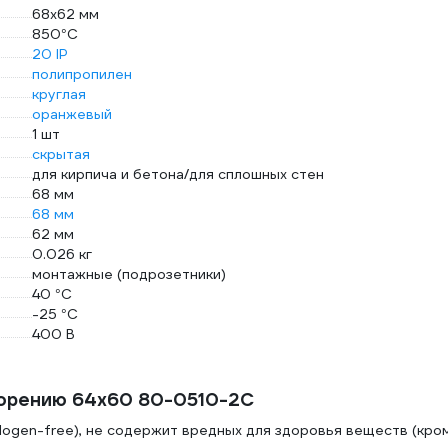
68х62 мм
850°C
20 IP
полипропилен
круглая
оранжевый
1 шт
скрытая
для кирпича и бетона/для сплошных стен
68 мм
68 мм
62 мм
0.026 кг
монтажные (подрозетники)
40 °С
-25 °С
400 В
горению 64х60 80-0510-2С
logen-free), не содержит вредных для здоровья веществ (кро