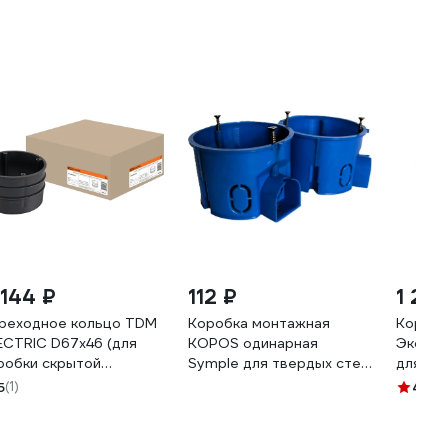
 144 ₽
112 ₽
1 24
реходное кольцо TDM
Коробка монтажная
Коробк
ECTRIC D67x46 (для
KOPOS одинарная
Экопла
робки скрытой
Symple для твердых стен
для за
оводки D70x72мм)
соед. D=68x45 мм KM-S-
70122
5
(1)
4
(1)
1402-9503
68-45-S-KA