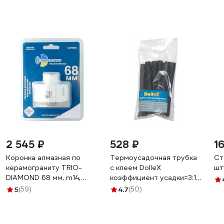
2 545 ₽
528 ₽
1
Коронка алмазная по
Термоусадочная трубка
Ст
керамограниту TRIO-
с клеем DolleX
шт
DIAMOND 68 мм, m14,
коэффициент усадки=3:1,
Vacuum Brazed, VB068
набор 10 шт., 3 - 12 мм,
5
(59)
4.7
(50)
черные TU-010