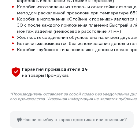
коробок в исполнении «Стойкие к горению»)
Коробки изготовлены из тепло- и огнестойких изоляц
методом раскаленной проволоки при температуре 650
Коробки в исполнении «Стойкие к горению» являются
30 с после каждого приложения пламени) Быстрый и л
монтаж изделий (межосевое расстояние 71 мм)
Жёсткость соединения обусловлена наличием двух за
Вставки выламываются без использования дополните
Коробки глубокого типа позволяют дополнительно пр
Гарантия производителя 24
на товары Промрукав
*Производитель оставляет за собой право без уведомления ди
его производства. Указанная информация не является публичн
Нашли ошибку в характеристиках или описании?