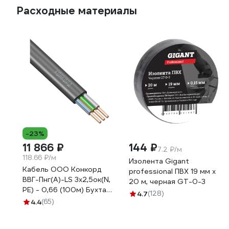
Расходные материалы
-23%
11 866 ₽
144 ₽
7.2 ₽/м
118.66 ₽/м
Изолента Gigant
Кабель ООО Конкорд
professional ПВХ 19 мм х
ВВГ-Пнг(А)-LS 3x2,5ок(N,
20 м, черная GT-0-3
PE) - 0,66 (100м) Бухта
4.7
(128)
100м 4663
4.4
(65)