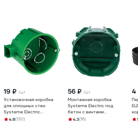
19 ₽
56 ₽
4
/шт
/шт
Установочная коробка
Монтажная коробка
Пе
для сплошных стен
Systeme Electric под
EL
Systeme Electric
бетон с винтами
ко
68(65)X45, DIY IMT351001
LEX1420572MR
пр
4.8
(130)
4.3
(16)
SQ