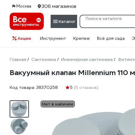
306 магазинов
Москва
Каталог
Акции
Инструмент
Крепеж
Всё для сада
Э
Главная
Сантехника
Инженерная сантехника
Фитинг
/
/
/
Вакуумный клапан Millennium 110 
Код товара:
38370258
5
(6 отзывов)
Нет в наличии