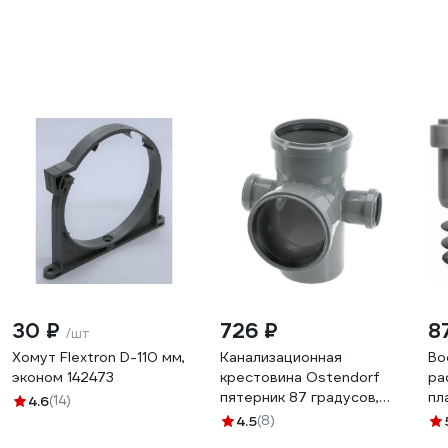
30 ₽
726 ₽
8
/шт
Хомут Flextron D-110 мм,
Канализационная
Во
эконом 142473
крестовина Ostendorf
ра
пятерник 87 градусов,
пл
4.6
(14)
110х50х50х110 мм 115970
ка
4.5
(8)
VI