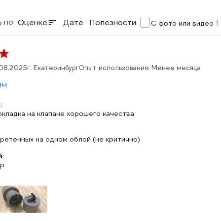
 по:
Оценке
Дате
Полезности
1
С фото или видео
.08.2025
г. Екатеринбург
Опыт использования: Менее месяца
мм
:
окладка на клапане хорошего качества
ретенных на одном облой (не критично)
:
ар