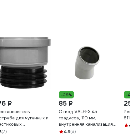
-29%
-40%
76 ₽
85 ₽
259 
сстановитель
Отвод VALFEX 45
Ревизи
струба для чугунных и
градусов, 110 мм,
611000
астиковых
внутренняя канализация
4.1
(2
нализационных труб
20102110
5
(7)
4.9
(8)
VALDO d110мм