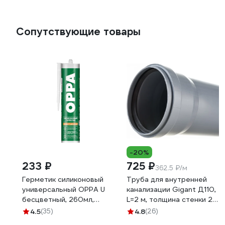
Сопутствующие товары
-20%
233 ₽
725 ₽
362.5 ₽/м
Герметик силиконовый
Труба для внутренней
универсальный OPPA U
канализации Gigant Д110,
бесцветный, 260мл,
L=2 м, толщина стенки 2.7
HOCU260BC
мм GSG-26
4.5
(35)
4.8
(26)