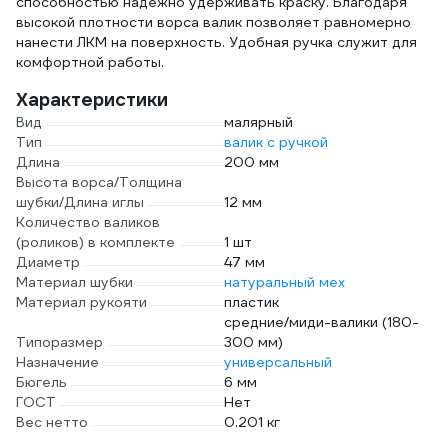
способностью надежно удерживать краску. Благодаря
высокой плотности ворса валик позволяет равномерно
нанести ЛКМ на поверхность. Удобная ручка служит для
комфортной работы.
Характеристики
Вид
малярный
Тип
валик с ручкой
Длина
200 мм
Высота ворса/Толщина
шубки/Длина иглы
12 мм
Количество валиков
(роликов) в комплекте
1 шт
Диаметр
47 мм
Материал шубки
натуральный мех
Материал рукояти
пластик
средние/миди-валики (180-
Типоразмер
300 мм)
Назначение
универсальный
Бюгель
6 мм
ГОСТ
Нет
Вес нетто
0.201 кг