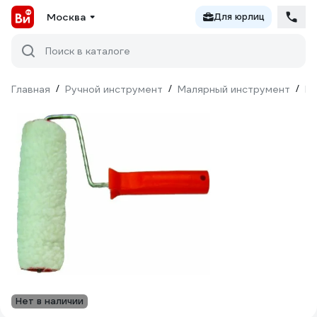
Москва
Для юрлиц
Поиск в каталоге
Главная
/
Ручной инструмент
/
Малярный инструмент
/
Ва
Нет в наличии