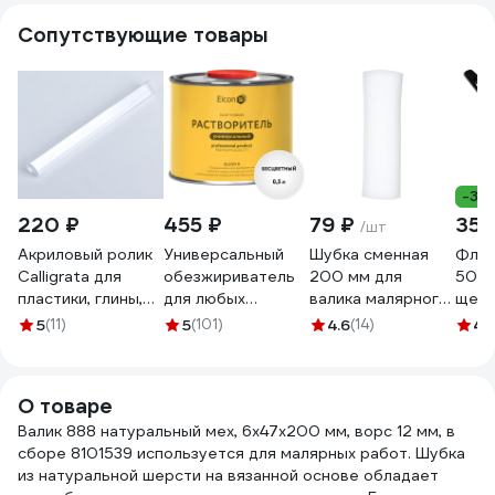
Сопутствующие товары
-31
220 ₽
455 ₽
79 ₽
35 
/шт
Акриловый ролик
Универсальный
Шубка сменная
Флей
Calligrata для
обезжириватель
200 мм для
50х6
пластики, глины,
для любых
валика малярного
щети
пластилина,
поверхностей
Поролон
плас
5
(11)
5
(101)
4.6
(14)
4.
длина-20см,диаметр-2см
Elcon R 0,5 л 00-
РемоКолор 05-2-
СИБ
2694205
00004032
101
Стан
О товаре
Валик 888 натуральный мех, 6x47x200 мм, ворс 12 мм, в
сборе 8101539 используется для малярных работ. Шубка
из натуральной шерсти на вязанной основе обладает