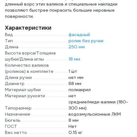
длинный ворс этих валиков и специальные накладки
позволяют быстрее покрасить большие неровные
поверхности.
Характеристики
Вид
фасадный
Тип
ролик без ручки
Длина
250 мм
Высота ворса/Толщина
шубки/Длина иглы
18 мм
Количество валиков
(роликов) в комплекте
1 шт
Длина ручки
нет мм
Диаметр
68 мм
Материал шубки
полиакрил
Материал рукояти
нет
средние/миди-валики (180-
Типоразмер
300 мм)
Назначение
водоэмульсионные ЛКМ
Бюгель
8 мм
ГОСТ
Нет
Вес нетто
0.15 кг