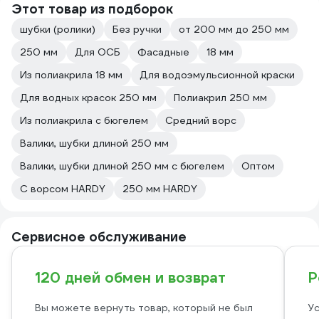
Этот товар из подборок
шубки (ролики)
Без ручки
от 200 мм до 250 мм
250 мм
Для ОСБ
Фасадные
18 мм
Из полиакрила 18 мм
Для водоэмульсионной краски
Для водных красок 250 мм
Полиакрил 250 мм
Из полиакрила с бюгелем
Средний ворс
Валики, шубки длиной 250 мм
Валики, шубки длиной 250 мм с бюгелем
Оптом
С ворсом HARDY
250 мм HARDY
Сервисное обслуживание
120 дней обмен и возврат
Р
Вы можете вернуть товар, который не был
Ус