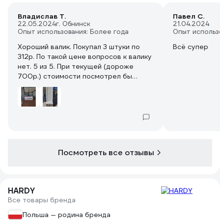
Владислав Т.
Павел С.
22.05.2024
г. Обнинск
21.04.2024
Опыт использования: Более года
Опыт использ
Хороший валик. Покупал 3 штуки по
Всё супер
312р. По такой цене вопросов к валику
нет. 5 из 5. При текущей (дороже
700р.) стоимости посмотрел бы
аналоги. Оценку снизил именно из-за
цены. Собственно о валике. Не
полосит. Вращение ровное, четкое.
Забор краски приличный. Краска
наносится равномерно. Использовал
для окрашивания фактурных
декоративных элементов фасада
Посмотреть все отзывы
краской на водной основе.
HARDY
Все товары бренда
Польша — родина бренда