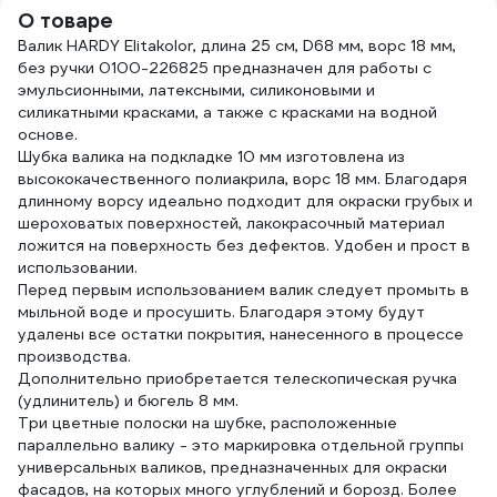
масл
О товаре
TOPE
Валик HARDY Elitakolor, длина 25 см, D68 мм, ворс 18 мм,
19b6
без ручки 0100-226825 предназначен для работы с
эмульсионными, латексными, силиконовыми и
силикатными красками, а также с красками на водной
основе.
Шубка валика на подкладке 10 мм изготовлена из
высококачественного полиакрила, ворс 18 мм. Благодаря
длинному ворсу идеально подходит для окраски грубых и
шероховатых поверхностей, лакокрасочный материал
ложится на поверхность без дефектов. Удобен и прост в
использовании.
Перед первым использованием валик следует промыть в
мыльной воде и просушить. Благодаря этому будут
удалены все остатки покрытия, нанесенного в процессе
производства.
Дополнительно приобретается телескопическая ручка
(удлинитель) и бюгель 8 мм.
Три цветные полоски на шубке, расположенные
параллельно валику - это маркировка отдельной группы
универсальных валиков, предназначенных для окраски
фасадов, на которых много углублений и борозд. Более