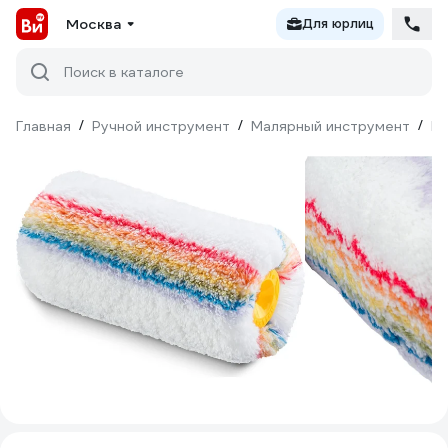
Москва
Для юрлиц
Поиск в каталоге
Главная
/
Ручной инструмент
/
Малярный инструмент
/
Ва