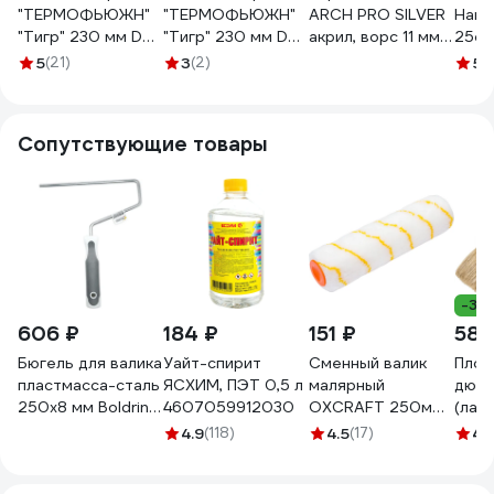
"ТЕРМОФЬЮЖН"
"ТЕРМОФЬЮЖН"
ARCH PRO SILVER
Hards
"Тигр" 230 мм D
"Тигр" 230 мм D
акрил, ворс 11 мм,
25см
48 мм ворс 10 мм
48 мм ворс 10 мм
25 см/38 мм
13мм
5
(21)
3
(2)
5
(
плот. 500 гр/м2.
плот. 500 гр/м2.
283125
0110
под ручку 8 мм
под ручку 6 мм
991-1238
991-1230
Сопутствующие товары
-33
606 ₽
184 ₽
151 ₽
584
Бюгель для валика
Уайт-спирит
Сменный валик
Плос
пластмасса-сталь
ЯСХИМ, ПЭТ 0,5 л
малярный
дюй
250х8 мм Boldrini
4607059912030
OXCRAFT 250мм
(лак
89125
44016253
дере
4.9
(118)
4.5
(17)
4.
нату
щети