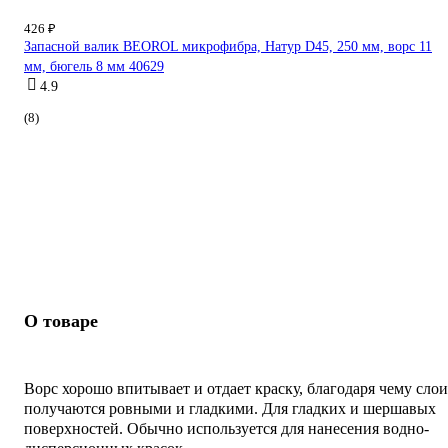
426 ₽
Запасной валик BEOROL микрофибра, Натур D45, 250 мм, ворс 11
мм, бюгель 8 мм 40629
4.9
(8)
О товаре
Ворс хорошо впитывает и отдает краску, благодаря чему слои
получаются ровными и гладкими. Для гладких и шершавых
поверхностей. Обычно используется для нанесения водно-