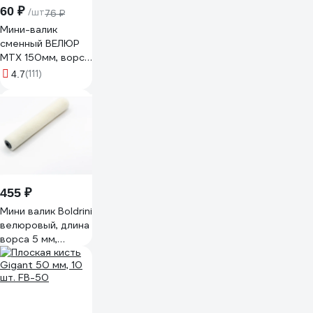
60 ₽
/шт
76 ₽
Мини-валик
сменный ВЕЛЮР
MTX 150мм, ворс
4мм, D 16мм, D
(111)
4.7
ручки 6мм 80617
455 ₽
Мини валик Boldrini
велюровый, длина
ворса 5 мм,
150x10 мм 80015