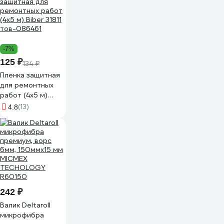
-7%
125 ₽
134 ₽
Пленка защитная
для ремонтных
работ (4х5 м)
Biber 31811
(13)
4.8
тов-086461
242 ₽
Валик Deltaroll
микрофибра