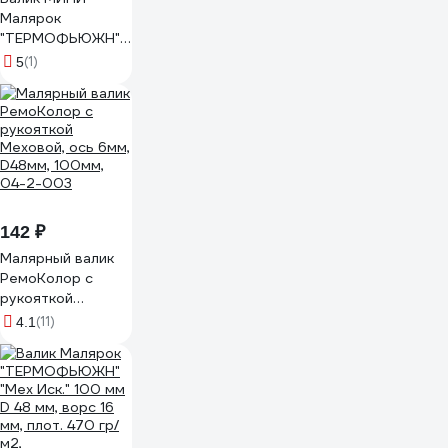
Малярок
"ТЕРМОФЬЮЖН"
"Мех Иск." 100 мм
(1)
5
D 16 мм, ворс 16
мм, плот. 470 гр/
м2, под ручку 6
мм "" 515-5100
142 ₽
Малярный валик
РемоКолор с
рукояткой
Меховой, ось 6мм,
(11)
4.1
D48мм, 100мм,
04-2-003