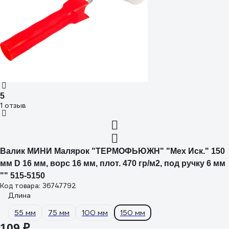
5
1 отзыв
Валик МИНИ Малярок "ТЕРМОФЬЮЖН" "Мех Иск." 150
мм D 16 мм, ворс 16 мм, плот. 470 гр/м2, под ручку 6 мм
"" 515-5150
Код товара: 36747792
Длина
55 мм
75 мм
100 мм
150 мм
109 ₽