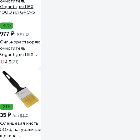
-48%
977 ₽
1 867 ₽
Сильнорастворяющий
очиститель
Gigant для ПВХ
1000 мл GPC-5
(21)
4.5
-31%
35 ₽
/шт
51 ₽
Флейцевая кисть
50х6, натуральная
щетина,