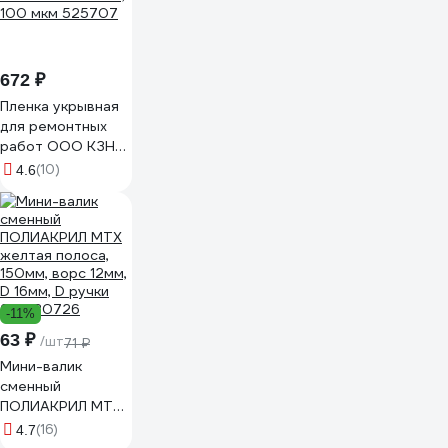
672 ₽
Пленка укрывная
для ремонтных
работ ООО КЗНМ
6x3 м, 100 мкм
(10)
4.6
525707
-11%
63 ₽
/шт
71 ₽
Мини-валик
сменный
ПОЛИАКРИЛ MTX
желтая полоса,
(16)
4.7
150мм, ворс 12мм,