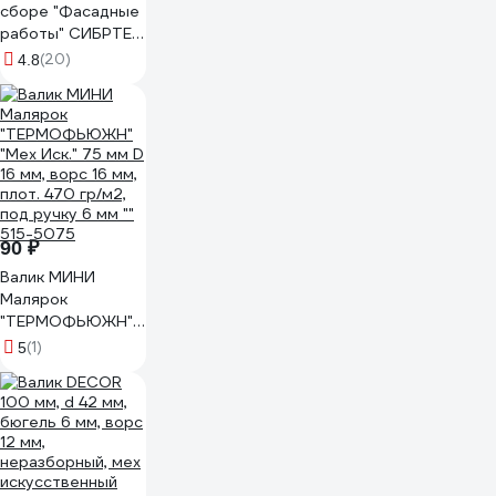
сборе "Фасадные
работы" СИБРТЕХ
110 мм,ворс
(20)
4.8
12мм,D16мм,Dруч.6мм,полиакрил,полиэстер
80588
90 ₽
Валик МИНИ
Малярок
"ТЕРМОФЬЮЖН"
"Мех Иск." 75 мм D
(1)
5
16 мм, ворс 16 мм,
плот. 470 гр/м2,
под ручку 6 мм ""
515-5075