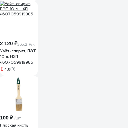
D 16мм, D ручки
6мм 80726
2 120 ₽
365.2 ₽/кг
Уайт-спирит, ПЭТ
10 л. НХП
4607059919985
(9)
4.8
100 ₽
/шт
Плоская кисть