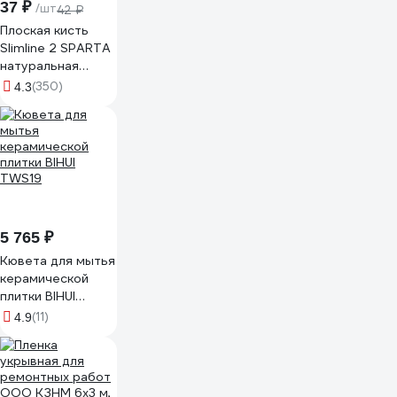
37 ₽
/шт
42 ₽
Плоская кисть
Slimline 2 SPARTA
натуральная
щетина,
(350)
4.3
деревянная ручка
824305
5 765 ₽
Кювета для мытья
керамической
плитки BIHUI
TWS19
(11)
4.9