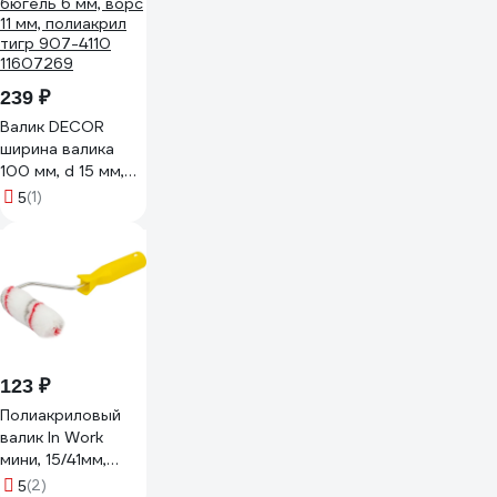
239 ₽
Валик DECOR
ширина валика
100 мм, d 15 мм,
бюгель 6 мм, ворс
(1)
5
11 мм, полиакрил
тигр 907-4110
11607269
123 ₽
Полиакриловый
валик In Work
мини, 15/41мм,
ворс 13мм, 100 мм
(2)
5