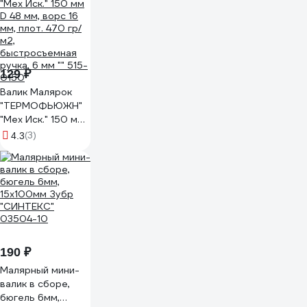
11608019
129 ₽
Валик Малярок
"ТЕРМОФЬЮЖН"
"Мех Иск." 150 мм
D 48 мм, ворс 16
(3)
4.3
мм, плот. 470 гр/
м2,
быстросъемная
ручка, 6 мм "" 515-
0150
190 ₽
Малярный мини-
валик в сборе,
бюгель 6мм,