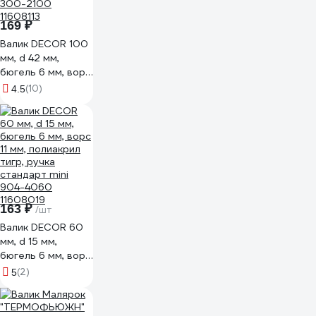
169 ₽
Валик DECOR 100
мм, d 42 мм,
бюгель 6 мм, ворс
12 мм,
(10)
4.5
неразборный, мех
искусственный
300-2100
11608113
163 ₽
/шт
Валик DECOR 60
мм, d 15 мм,
бюгель 6 мм, ворс
11 мм, полиакрил
(2)
5
тигр, ручка
стандарт mini
904-4060