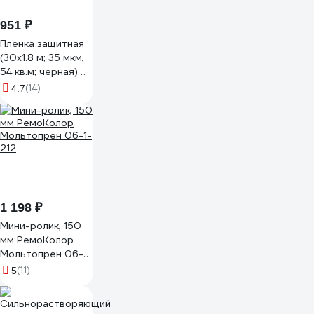
951 ₽
Пленка защитная
(30х1.8 м; 35 мкм,
54 кв.м; черная)
Концепция Быта
(14)
4.7
3047
1 198 ₽
Мини-ролик, 150
мм РемоКолор
Мольтопрен 06-1-
212
(11)
5