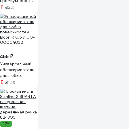
премиум, ворс
6мм, 150ммх15 мм
(26)
5
MICMEX
TECHOLOGY
R60150
455 ₽
Универсальный
обезжириватель
для любых
поверхностей
(101)
5
Elcon R 0,5 л 00-
00004032
-12%