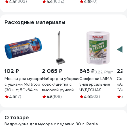
зеркальное,
зеркальное,
педа
4.4
(1802)
4.4
(1802)
4.8
(40)
нержавеющая
нержавеющая
20 л
сталь, , 232263
сталь, , 232262
крыш
микр
Расходные материалы
1120
102 ₽
2 065 ₽
645 ₽
224
3.22 ₽/шт
Мешки для мусора
Набор для уборки:
Салфетки LAIMA
Сово
с ушками Multitop
совок+щётка с
универсальные
«Аль
(30 шт; 50x64 см;
высокой ручкой
ЧУДЕСНАЯ
"Уни
35 л; ПНД; 10.5
Apex Regina хром
ТРЯПКА в рулоне,
4.9
(17)
4.8
(109)
4.9
(502)
4.
мкм; синие) Paclan
11705-A
200 шт., 605490
600819
О товаре
Ведро-урна для мусора с педалью 30 л. Perilla