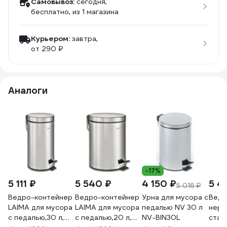
Самовывоз:
сегодня,
бесплатно
, из 1 магазина
Курьером:
завтра,
от 290 ₽
Аналоги
-17%
5 111 ₽
5 540 ₽
4 150 ₽
5 4
5 016 ₽
Ведро-контейнер
Ведро-контейнер
Урна для мусора с
Ведр
LAIMA для мусора
LAIMA для мусора
педалью NV 30 л
нер
с педалью,30 л,
с педалью,20 л,
NV-BIN30L
стал