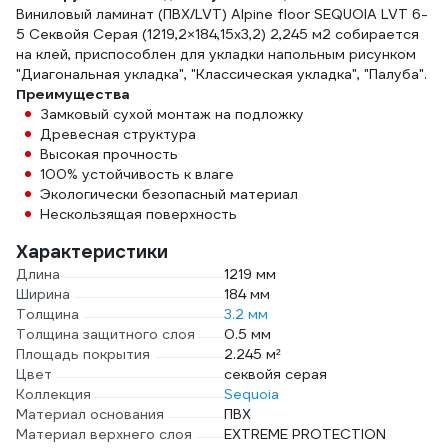
Виниловый ламинат (ПВХ/LVT) Alpine floor SEQUOIA LVT 6-
5 Секвойя Серая (1219,2×184,15х3,2) 2,245 м2 собирается
на клей, приспособлен для укладки напольным рисунком
"Диагональная укладка", "Классическая укладка", "Палуба".
Преимущества
Замковый сухой монтаж на подложку
Древесная структура
Высокая прочность
100% устойчивость к влаге
Экологически безопасный материал
Нескользящая поверхность
Характеристики
Длина
1219 мм
Ширина
184 мм
Толщина
3.2 мм
Толщина защитного слоя
0.5 мм
Площадь покрытия
2.245 м²
Цвет
секвойя серая
Коллекция
Sequoia
Материал основания
ПВХ
Материал верхнего слоя
EXTREME PROTECTION