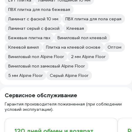
LVT плитка
Ламинат толщиной 10 мм
ПВХ плитка для пола бежевая
Ламинат с фаской 10 мм
ПВХ плитка для пола серая
Ламинат серый с фаской
Клеевая
Бежевые плитка пвх
Виниловый пол клеевой
Клеевой винил
Плитка на клеевой основе
Оптом
Виниловый пол Alpine Floor
2 мм Alpine Floor
Виниловый пол замковый Alpine Floor
5 мм Alpine Floor
Серый Alpine Floor
Сервисное обслуживание
Гарантия производителя пожизненная (при соблюдении
условий эксплуатации).
120 дней обмен и возврат
Р