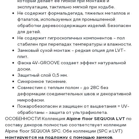
который делает её гибкой при монтаже и
эксплуатации, тактильно мягкой при ходьбе.
Не содержит формальдегида, тяжелых металлов и
фталатов, используемых для промышленной
обработки деревосодержащих изделий. Безопасен
для детей.
Не содержит гигроскопичных компонентов - пол
стабилен при перепадах температуры и влажности.
Замковый сухой монтаж - редкая опция для LVT-
плит.
Фаска 4V-GROOVE создает эффект натуральной
доски.
Защитный слой 0,5 мм.
Cинхронное тиснение.
Совместим с теплым полом - до 28C без
деформации соединительных швов и декоративной
микрофаски.
Пожаробезопасен и защищен от выцветания = UV-
обработаны - защита от ультрафиолета.
ОСОБЕННОСТИ Коллекция
Alpine floor SEQUOIA LVT
по
составу декоров полностью соответствует коллекции
Alpine floor SEQUOIA SPC. Обе коллекции (SPC и LVT)
монтируются на подложку с помощью замков
.