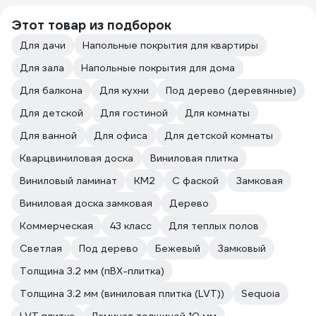
Этот товар из подборок
Для дачи
Напольные покрытия для квартиры
Для зала
Напольные покрытия для дома
Для балкона
Для кухни
Под дерево (деревянные)
Для детской
Для гостиной
Для комнаты
Для ванной
Для офиса
Для детской комнаты
Кварцвиниловая доска
Виниловая плитка
Виниловый ламинат
КМ2
С фаской
Замковая
Виниловая доска замковая
Дерево
Коммерческая
43 класс
Для теплых полов
Светлая
Под дерево
Бежевый
Замковый
Толщина 3.2 мм (пВХ-плитка)
Толщина 3.2 мм (виниловая плитка (LVT))
Sequoia