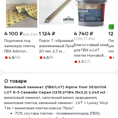
-23
4 100 ₽
1 124 ₽
4 740 ₽
120
656 ₽/м²
1099.77 ₽/кг
Подложка под
Порог Т-образный
Плин
Влагостойкий клей
замковую плитку
алюминиевый Лука
цент
для ПВХ и LVT
ПВХ Arbiton
20 мм, 2,7 м,
план
плитки Homakoll
Secura LVT Click
Шампань
Клас
4.9
(43)
4.5
(8)
4.
Tile 2K PU, 4.31 кг
Smart 1.5 мм
УТ000038619
3.7
(27)
м, 3
467629
403662
темн
303 
О товаре
Виниловый ламинат (ПВХ/LVT) Alpine floor SEQUOIA
LVT 6-5 Секвойя Серая (1219,2×184,15х3,2) 2,245 м2
-
виниловый ламинат, напольный винил, кварцвинил,
виниловая плитка, каменный ламинат . LVT = Luxury Vinyl
Tile = виниловая плитка класса "Люкс".
70% состава плитки - поливинилхлорид (ПВХ),