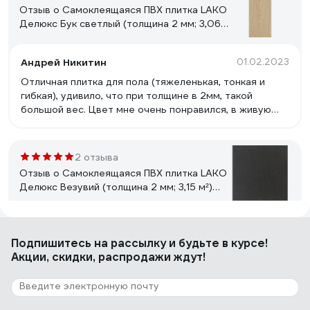
Отзыв о Самоклеящаяся ПВХ плитка LAKO
Делюкс Бук светлый (толщина 2 мм; 3,06
м²) LKD-L-W40
Андрей Никитин
01.02.2023
Отличная плитка для пола (тяжеленькая, тонкая и
гибкая), удивило, что при толщине в 2мм, такой
большой вес. Цвет мне очень понравился, в живую
выглядит лучше чем на фото, приятный матовый
оттенок. На стяжку, обработанную грунтовкой легла
отлично, из инструментов потребовались только нож
2 отзыва
и линейка. Рекомендую и удачи с ремонтом.
Отзыв о Самоклеящаяся ПВХ плитка LAKO
Делюкс Везувий (толщина 2 мм; 3,15 м²)
LKD-L-S29
Елена
05.08.2023
Подпишитесь
на рассылку
и будьте в курсе!
Посадила сразу же на клей для пвх, тк клейкой основы
Акции, скидки, распродажи ждут!
не достаточно мне показалось..
22 отзыва