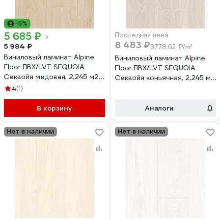
-5%
5 685 ₽
Последняя цена
8 483 ₽
5 984 ₽
3778.62 ₽/м²
Виниловый ламинат Alpine
Виниловый ламинат Alpine
Floor ПВХ/LVT SEQUOIA
Floor ПВХ/LVT SEQUOIA
Секвойя медовая, 2,245 м2
Секвойя коньячная, 2,245 м2
ЕСО 6-7
ЕСО 6-2
4
(1)
В корзину
Аналоги
Нет в наличии
Нет в наличии