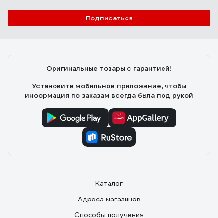
Отзыв о Виниловая плитка Tarkett Lounge
Подписаться
230345021 Ibiza (15 шт, 2 ,09 кв.м) 70222
Як Т.
13.07.2024
Отличная плитка, все нравится - и прочность, и
Оригинальные товары с гарантией!
водостойкость и внешний вид. Мастер хвалил, что
хорошо укладывается
Установите мобильное приложение, чтобы
информация по заказам всегда была под рукой
Каталог
Адреса магазинов
Способы получения