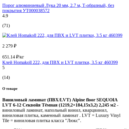
Порог алюминиевый Лука 20 мм, 2.7 м, Т-образный, без
покрытия УТ000038572
4.9
(71)
2 279 ₽
651.14 ₽/кг
Клей Homakoll 222, для ПВХ и LVT плитки, 3.5 кг 460399
5
(14)
О товаре
Виниловый ламинат (ПВХ/LVT) Alpine floor SEQUOIA
LVT 6-12 Секвойя Тёмная (1219,2×184,15х3,2) 2,245 м2
-
виниловый ламинат, напольный винил, кварцвинил,
виниловая плитка, каменный ламинат . LVT = Luxury Vinyl
Tile = виниловая плитка класса "Люкс".