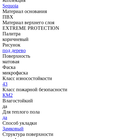
Коллекция
Sequoia
Материал основания
ПВХ
Материал верхнего слоя
EXTREME PROTECTION
Палитра
коричневый
Рисунок
под дерево
Поверхность
матовая
Фаска
микрофаска
Класс износостойкости
43
Класс пожарной безопасности
КМ2
Влагостойкий
да
Для теплого пола
да
Способ укладки
Замковый
Структура поверхности