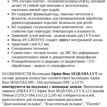
70% состава плитки - поливинилхлорид (ПВХ), который
делает её гибкой при монтаже и эксплуатации,
тактильно мягкой при ходьбе.
Не содержит формальдегида, тяжелых металлов и
фталатов, используемых для промышленной обработки
деревосодержащих изделий. Безопасен для детей.
Не содержит гигроскопичных компонентов - пол
стабилен при перепадах температуры и влажности.
Замковый сухой монтаж - редкая опция для LVT-плит.
Фаска 4V-GROOVE создает эффект натуральной доски.
Защитный слой 0,5 мм.
Cинхронное тиснение.
Совместим с теплым полом - до 28C без деформации
соединительных швов и декоративной микрофаски.
Пожаробезопасен и защищен от выцветания = UV-
обработаны - защита от ультрафиолета.
ОСОБЕННОСТИ Коллекция
Alpine floor SEQUOIA LVT
по
составу декоров полностью соответствует коллекции Alpine
floor SEQUOIA SPC. Обе коллекции (SPC и LVT)
монтируются на подложку с помощью замков
. Виниловый
ламинат (ПВХ/LVT) Alpine floor SEQUOIA LVT 6-12 Секвойя
Тёмная (1219,2×184,15х3,2) 2,245 м2 собирается на клей,
приспособлен для укладки напольным рисунком
"Диагональная укладка", "Классическая укладка", "Палуба".