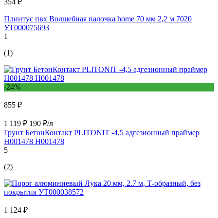
354 ₽
Плинтус пвх Волшебная палочка home 70 мм 2,2 м 7020
УТ000075693
1
(1)
-24%
855 ₽
1 119 ₽
190 ₽/л
Грунт БетонКонтакт PLITONIT -4,5 адгезионный праймер
H001478 Н001478
5
(2)
1 124 ₽