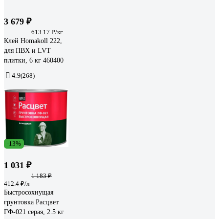
3 679 ₽
613.17 ₽/кг
Клей Homakoll 222,
для ПВХ и LVT
плитки, 6 кг 460400
4.9
(268)
-13%
1 031 ₽
1 183 ₽
412.4 ₽/л
Быстросохнущая
грунтовка Расцвет
ГФ-021 серая, 2.5 кг