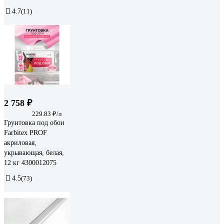
4.7
(11)
2 758 ₽
229.83 ₽/л
Грунтовка под обои
Farbitex PROF
акриловая,
укрывающая, белая,
12 кг 4300012075
4.5
(73)