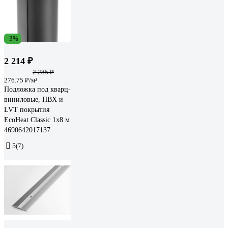
-3%
2 214 ₽
2 285 ₽
276.75 ₽/м²
Подложка под кварц-
виниловые, ПВХ и
LVT покрытия
EcoHeat Classic 1x8 м
4690642017137
5
(7)