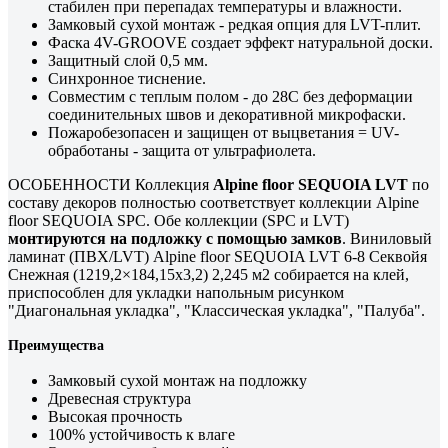
стабилен при перепадах температуры и влажности.
Замковый сухой монтаж - редкая опция для LVT-плит.
Фаска 4V-GROOVE создает эффект натуральной доски.
Защитный слой 0,5 мм.
Cинхронное тиснение.
Совместим с теплым полом - до 28C без деформации
соединительных швов и декоративной микрофаски.
Пожаробезопасен и защищен от выцветания = UV-
обработаны - защита от ультрафиолета.
ОСОБЕННОСТИ Коллекция
Alpine floor SEQUOIA LVT
по
составу декоров полностью соответствует коллекции Alpine
floor SEQUOIA SPC. Обе коллекции (SPC и LVT)
монтируются на подложку с помощью замков
. Виниловый
ламинат (ПВХ/LVT) Alpine floor SEQUOIA LVT 6-8 Секвойя
Снежная (1219,2×184,15х3,2) 2,245 м2 собирается на клей,
приспособлен для укладки напольным рисунком
"Диагональная укладка", "Классическая укладка", "Палуба".
Преимущества
Замковый сухой монтаж на подложку
Древесная структура
Высокая прочность
100% устойчивость к влаге