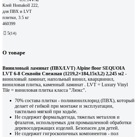
Клей Homakoll 222,
для ПВХ и LVT
плитки, 3.5 кг
460399
5
(14)
О товаре
Виниловый ламинат (ПВХ/LVT) Alpine floor SEQUOIA
LVT 6-8 Секвойя Снежная (1219,2×184,15х3,2) 2,245 м2
-
виниловый ламинат, напольный винил, кварцвинил,
виниловая плитка, каменный ламинат . LVT = Luxury Vinyl
Tile = виниловая плитка класса "Люкс".
70% состава плитки - поливинилхлорид (ПВХ), который
делает её гибкой при монтаже и эксплуатации,
тактильно мягкой при ходьбе.
Не содержит формальдегида, тяжелых металлов и
фталатов, используемых для промышленной обработки
деревосодержащих изделий. Безопасен для детей.
Не содержит гигроскопичных компонентов - пол