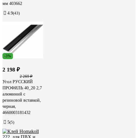
мм 403662
4.9
(43)
-3%
2 198 ₽
2 269 ₽
Угол РУССКИЙ
ПРОФИЛЬ 40_20 2,7
алюминий с
резиновой вставкой,
черная,
4660003181432
5
(5)