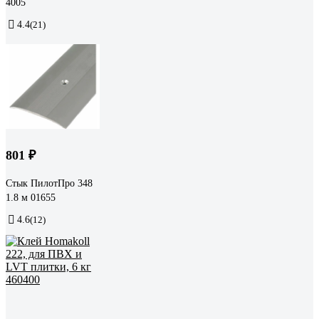
4005
4.4
(21)
801 ₽
Стык ПилотПро 348
1.8 м 01655
4.6
(12)