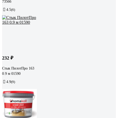
73566
4.5
(6)
232 ₽
Стык ПилотПро 163
0.9 м 01590
4.9
(9)