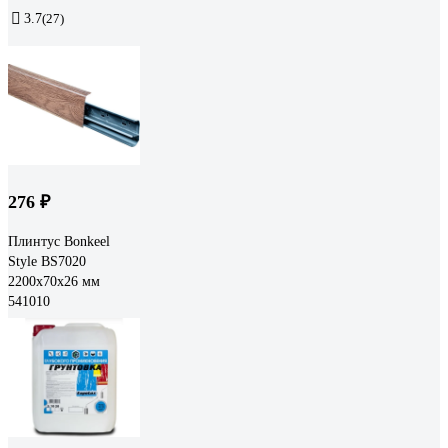
3.7
(27)
276 ₽
Плинтус Bonkeel
Style BS7020
2200x70x26 мм
541010