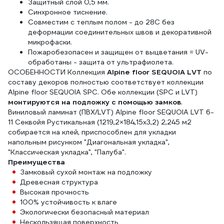
Защитный слой 0,5 мм.
Cинхронное тиснение.
Совместим с теплым полом - до 28C без
деформации соединительных швов и декоративной
микрофаски.
Пожаробезопасен и защищен от выцветания = UV-
обработаны - защита от ультрафиолета.
ОСОБЕННОСТИ Коллекция
Alpine floor SEQUOIA LVT
по
составу декоров полностью соответствует коллекции
Alpine floor SEQUOIA SPC. Обе коллекции (SPC и LVT)
монтируются на подложку с помощью замков
.
Виниловый ламинат (ПВХ/LVT) Alpine floor SEQUOIA LVT 6-
11 Секвойя Рустикальная (1219,2×184,15х3,2) 2,245 м2
собирается на клей, приспособлен для укладки
напольным рисунком "Диагональная укладка",
"Классическая укладка", "Палуба".
Преимущества
Замковый сухой монтаж на подложку
Древесная структура
Высокая прочность
100% устойчивость к влаге
Экологически безопасный материал
Нескользящая поверхность