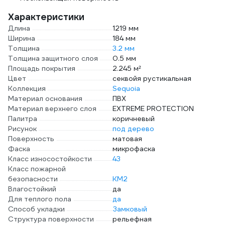
Характеристики
Длина
1219 мм
Ширина
184 мм
Толщина
3.2 мм
Толщина защитного слоя
0.5 мм
Площадь покрытия
2.245 м²
Цвет
секвойя рустикальная
Коллекция
Sequoia
Материал основания
ПВХ
Материал верхнего слоя
EXTREME PROTECTION
Палитра
коричневый
Рисунок
под дерево
Поверхность
матовая
Фаска
микрофаска
Класс износостойкости
43
Класс пожарной
безопасности
КМ2
Влагостойкий
да
Для теплого пола
да
Способ укладки
Замковый
Структура поверхности
рельефная