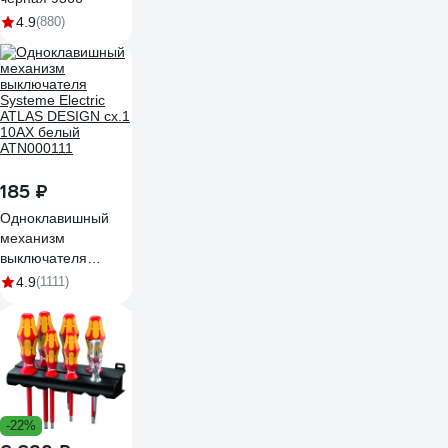
4.9
(880)
185 ₽
Одноклавишный
механизм
выключателя
Systeme Electric
4.9
(1111)
ATLAS DESIGN сх.1
10АХ белый
ATN000111
-22%