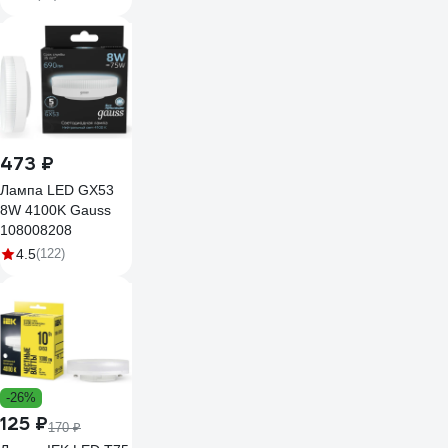
413-20
473 ₽
Лампа LED GX53
8W 4100K Gauss
108008208
4.5
(122)
-26%
125 ₽
170 ₽