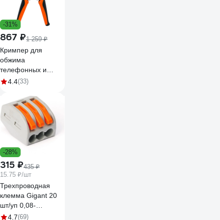
-31%
867 ₽
1 259 ₽
Кримпер для
обжима
телефонных и
компьютерных
4.4
(33)
клемм Gigant RJ11,
RJ12, RJ45 GCCT-1
-28%
315 ₽
435 ₽
15.75 ₽/шт
Трехпроводная
клемма Gigant 20
шт/уп 0,08-
2,5(4)мм² GCT-222-
4.7
(69)