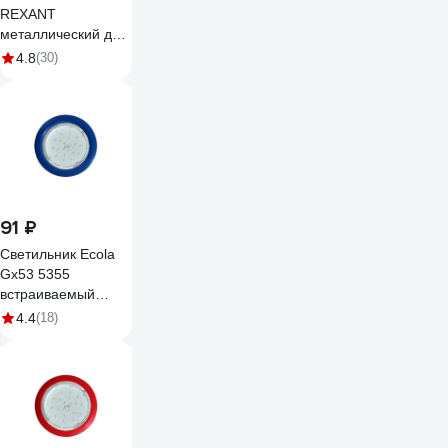
REXANT
металлический для
лампы GX53 цвет
4.8
(30)
белый 608-001
91 ₽
Светильник Ecola
Gx53 5355
встраиваемый
легкий синий
4.4
(18)
25x106 FL5355ECD