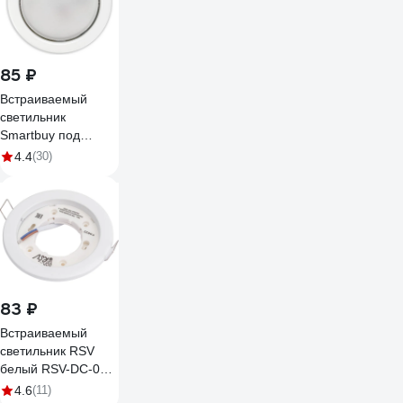
85 ₽
Встраиваемый
светильник
Smartbuy под
лампу GX53 белый
4.4
(30)
тонкий SBL-09WH-
GX53
83 ₽
Встраиваемый
светильник RSV
белый RSV-DC-01-
GX53 100386
4.6
(11)