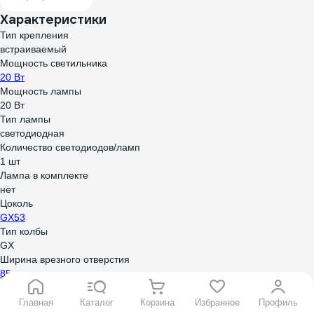
10А 250В винтовые
Характеристики
зажимы накладной
монтаж белый
Тип крепления
782200
встраиваемый
Мощность светильника
20 Вт
Мощность лампы
20 Вт
Тип лампы
светодиодная
Количество светодиодов/ламп
1 шт
Лампа в комплекте
нет
Цоколь
GX53
Тип колбы
GX
Ширина врезного отверстия
85 мм
Диаметр светильника
101 мм
Главная
Каталог
Корзина
Избранное
Профиль