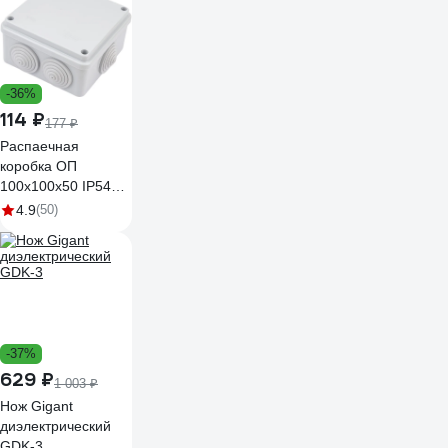
-36%
114 ₽
177 ₽
Распаечная
коробка ОП
100х100х50 IP54
Рувинил 67050
4.9
(50)
-37%
629 ₽
1 003 ₽
Нож Gigant
диэлектрический
GDK-3