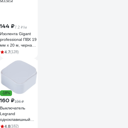
144 ₽
7.2 ₽/м
Изолента Gigant
professional ПВХ 19
мм х 20 м, черная
GT-0-3
4.7
(128)
-18%
160 ₽
194 ₽
Выключатель
Legrand
одноклавишный
Legrand Quteo IP20
4.8
(182)