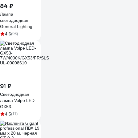
84 ₽
Лампа
светодиодная
General Lighting
Systems GLDEN-
4.6
(96)
GX53-9-230-GX53-
4500 640Лм 9Вт
4500K-нейтрально-
белый GX53
642800
91 ₽
Светодиодная
лампа Volpe LED-
GX53-
7W/4000K/GX53/FR/SLS
4.5
(11)
UL-00008610