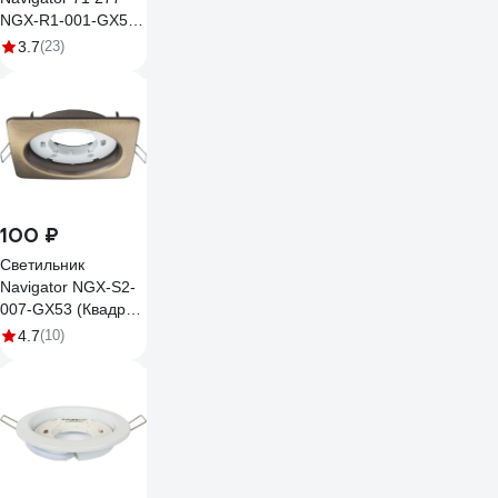
NGX-R1-001-GX53
IP20 белый 71277
3.7
(23)
100 ₽
Светильник
Navigator NGX-S2-
007-GX53 (Квадрат
черненая бронза)
4.7
(10)
93025