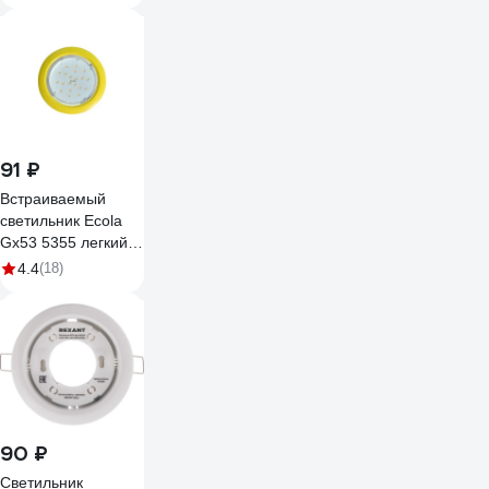
91 ₽
Встраиваемый
светильник Ecola
Gx53 5355 легкий
желтый 25x106
4.4
(18)
FY5355ECD
90 ₽
Светильник