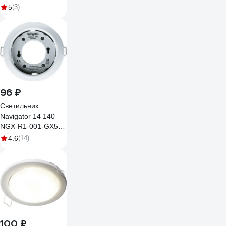
1035 GX53 WH
5
(3)
белый комплект
10шт a043127
96 ₽
Светильник
Navigator 14 140
NGX-R1-001-GX53-
PACK10 Белый
4.6
(14)
14140
100 ₽