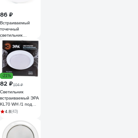
86 ₽
Встраиваемый
точечный
светильник
Включай LM-GX53-
W H4 металл,
белый, кольцо в
комплекте без
лампы, 9970471
-21%
82 ₽
104 ₽
Светильник
встраиваемый ЭРА
KL70 WH /1 под
лампу GX53 белый
4.8
(43)
Б0048955