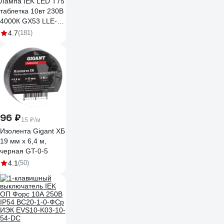
Лампа IEK LED T75
таблетка 10вт 230В
4000К GX53 LLE-
T80-10-230-40-
4.7
(181)
GX53
96 ₽
15 ₽/м
Изолента Gigant ХБ
19 мм х 6,4 м,
черная GT-0-5
4.1
(50)