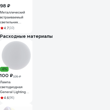
98 ₽
Металлический
встраиваемый
светильник
Ultraflash белый
4.7
(10)
GX-53-01 14055
Расходные материалы
-6%
100 ₽
106 ₽
Лампа
светодиодная
General Lighting
Systems GLDEN-
4.6
(96)
GX53-12-230-GX53-
4500 770Лм 12Вт