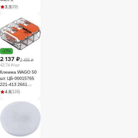
3.3
(29)
-13%
2 137 ₽
2 456 ₽
42.74 ₽/шт
Клемма WAGO 50
шт. ЦБ-00015765
221-413 2661
102661
4.8
(124)