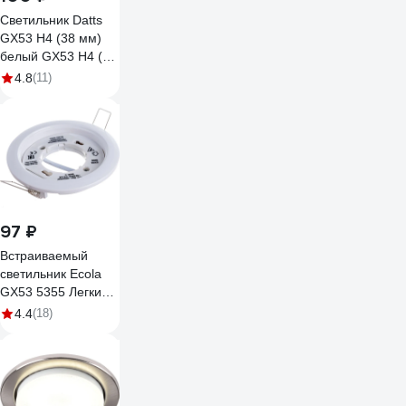
Светильник Datts
GX53 H4 (38 мм)
белый GX53 H4 (38
мм) white SV-50101
4.8
(11)
97 ₽
Встраиваемый
светильник Ecola
GX53 5355 Легкий
Белый 25x106
4.4
(18)
FW5355ECD