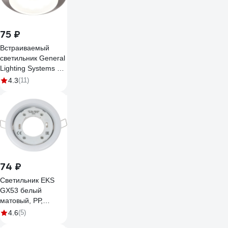
75 ₽
Встраиваемый
светильник General
Lighting Systems с
термокольцом
4.3
(11)
GX53, 100х18мм,
сатин-никель, IP20,
2шт GCL-2GX53-
H18-SN 689150
74 ₽
Светильник EKS
GX53 белый
матовый, PР,
0У-00001188
4.6
(5)