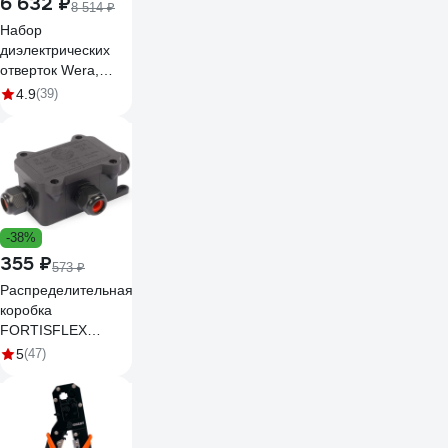
6 632 ₽
8 514 ₽
Набор
диэлектрических
отверток Wera,
VDE, индикатор
4.9
(39)
напряжения,
подставка, 7
предметов, WE-
006147
-38%
355 ₽
573 ₽
Распределительная
коробка
FORTISFLEX
герметичная mg
5
(47)
box s-3 ip68 89510