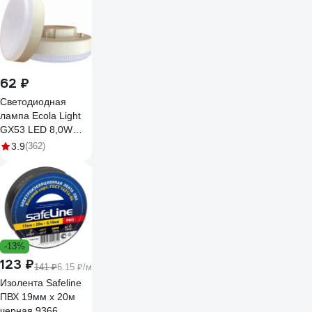
4500K-нейтрально-
белый GX53
685200
62 ₽
Светодиодная
лампа Ecola Light
GX53 LED 8,0W
Tablet 220V 4200K
3.9
(362)
27x75 матовая
30000h
T5MV80ELC
-13%
123 ₽
141 ₽
6.15 ₽/м
Изолента Safeline
ПВХ 19мм х 20м
черная 9366