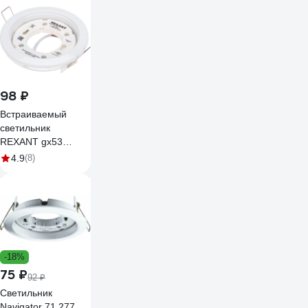
98 ₽
Встраиваемый
светильник
REXANT gx53
series, h4-pro,
4.9
(8)
белый, с кольцом в
комплекте 608-004
-18%
75 ₽
92 ₽
Светильник
Navigator 71 277