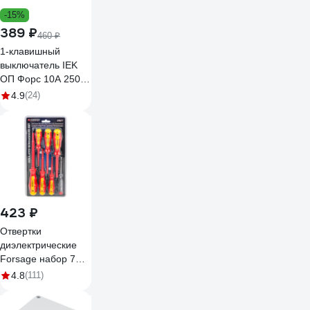
-15%
389 ₽
460 ₽
1-клавишный
выключатель IEK
ОП Форс 10А 250В
IP54 BC20-1-0-ФСр
4.9
(24)
ИЭК EVS10-K03-10-
54-DC
423 ₽
Отвертки
диэлектрические
Forsage набор 7
предметов F-
4.8
(111)
2827(65959)