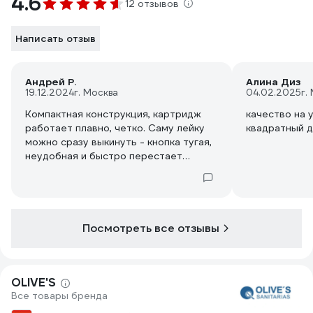
4.6
12 отзывов
Написать отзыв
Андрей Р.
Алина Диз
19.12.2024
г. Москва
04.02.2025
г.
Компактная конструкция, картридж
качество на 
работает плавно, четко. Саму лейку
квадратный д
можно сразу выкинуть - кнопка тугая,
неудобная и быстро перестает
работать как положено. Установил в
доме 3 штуки, все лейки вышли из
строя через пол года. Заменил на
лейки от Grohe и теперь забот не
знаю.
Посмотреть все отзывы
OLIVE'S
Все товары бренда