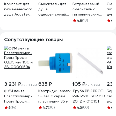
Комплект для
Смеситель для
Встраиваемый
Смес
гигиенического
душа
смеситель с
гиги
душа Aquatek
однорычажный
гигиеническим
душе
встроенный
встраиваемый с
душем IDDIS Ray
встр
4.9
(18)
4.
aq1019cr вега
гигиеническим
RAYSBR2i08
X25-
00000129553
набором Agger
ALFI черный AL04-
Сопутствующие товары
8044
3 231 ₽
635 ₽
105 ₽
231
32.31 ₽/м
52.5 ₽/м
ФУМ лента
Картридж Lemark
Труба РВК PROFI
Борд
Пластполимер-
SEDAL с керам.
PPR PN10 SDR 11 D
само
Пром Профи,
пластинами 35 мм,
20, 2 м 010101
акри
0,1х15 мм, 100 м
короткий, блистер
PARK
5
(14)
4.7
(30)
4.3
(60)
4.1
ЗВ-00001594
LM8503P-BL
1044