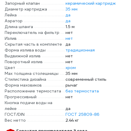
Запорный клапан
керамический картридж
Диаметр картриджа
35 мм
Лейка
да
Аэратор
да
Длина шланга
1.5 м
Переключатель на фильтр
нет
Излив
нет
Скрытая часть в комплекте
да
Форма излива воды
традиционная
Выдвижной излив
нет
Поворотный излив
нет
Цвет
хром
Мах толщина столешницы
35 мм
Стилистика дизайна
современный стиль
Форма маховиков
рычаг
Расположение термостата
без термостата
Прогрессивный
нет
Кнопка подачи воды на
лейке
да
ГОСТ/DIN
ГОСТ 25809-86
Вес нетто
2.44 кг
Гарантия производителя 3 года