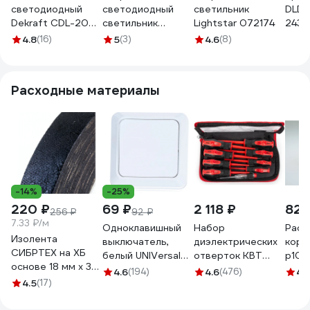
светодиодный
светодиодный
светильник
DLD 
Dekraft CDL-200-
светильник
Lightstar 072174
243x
S, 12 Вт, 3000 К,
Elektrostandard
260
4.8
(16)
5
(3)
4.6
(8)
36°, белый,
6w 4200k белый
встр
60686DEK
a062943
пово
прям
Расходные материалы
605
-14%
-25%
220 ₽
69 ₽
2 118 ₽
825
256 ₽
92 ₽
7.33 ₽/м
Одноклавишный
Набор
Расп
Изолента
выключатель,
диэлектрических
коро
СИБРТЕХ на ХБ
белый UNIVersal
отверток КВТ
р100
основе 18 мм х 30
Олимп О0021
Профи НИО-09
цвет
4.6
(194)
4.6
(476)
4.
м, 300 гр. 88762
4.5
(17)
78620