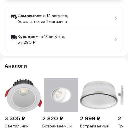
Самовывоз:
c 12 августа,
бесплатно
, из 1 магазина
Курьером:
c 13 августа,
от 290 ₽
Аналоги
3 305 ₽
2 820 ₽
2 999 ₽
2 7
Светильник
Встраиваемый
Встраиваемый
Прож