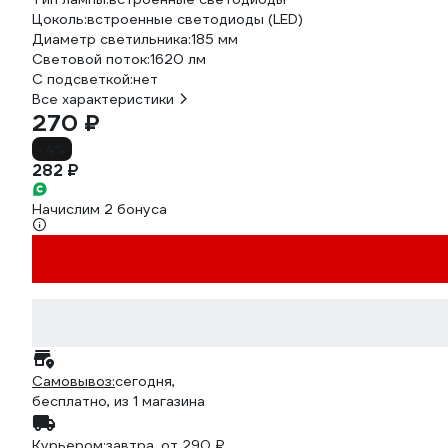
Цоколь:
встроенные светодиоды (LED)
Диаметр светильника:
185 мм
Световой поток:
1620 лм
С подсветкой:
нет
Все характеристики
270 ₽
-4%
282 ₽
Начислим 2 бонуса
Самовывоз:
сегодня,
бесплатно
, из 1 магазина
Курьером:
завтра,
от 290 ₽