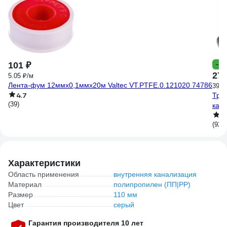
-3
101 ₽
275
5.05 ₽/м
Лента-фум 12ммх0,1ммх20м Valtec VT.PTFE.0.121020 74786
393 
4.7
Тру
(39)
кана
4
(92)
Характеристики
Область применения
внутренняя канализация
Материал
полипропилен (ПП|PP)
Размер
110 мм
Цвет
серый
Гарантия производителя 10 лет