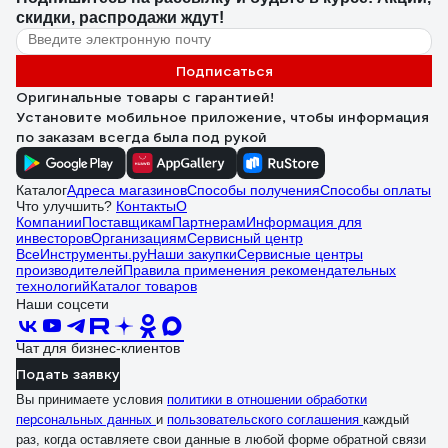
скидки, распродажи ждут!
Подписаться
Оригинальные товары с гарантией!
Установите мобильное приложение, чтобы информация
по заказам всегда была под рукой
Каталог
Адреса магазинов
Способы получения
Способы оплаты
Что улучшить?
Контакты
О
Компании
Поставщикам
Партнерам
Информация для
инвесторов
Организациям
Сервисный центр
ВсеИнструменты.ру
Наши закупки
Сервисные центры
производителей
Правила применения рекомендательных
технологий
Каталог товаров
Наши соцсети
Чат для бизнес-клиентов
Подать заявку
Вы принимаете условия
политики в отношении обработки
персональных данных
и
пользовательского соглашения
каждый
раз, когда оставляете свои данные в любой форме обратной связи