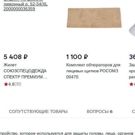
5 408 ₽
1 100 ₽
3
Жилет
Комплект обтюраторов для
За
СОЮЗСПЕЦОДЕЖДА
лицевых щитков РОСОМЗ
хр
СПЕКТР ПРЕМИУМ
00470
ре
лимонный р. 52-54/XL
4-
4.8
(30)
2000000036359
6
СОПУТСТВУЮЩИЕ ТОВАРЫ
ВОПРОСЫ
С
йство, которое используется для защиты головы, лица, органов