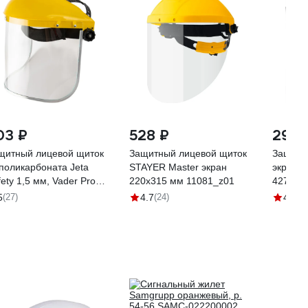
03 ₽
528 ₽
294 
щитный лицевой щиток
Защитный лицевой щиток
Защитн
 поликарбоната Jeta
STAYER Master экран
экранн
ety 1,5 мм, Vader Pro
220x315 мм 11081_z01
427
S-301
5
(27)
4.7
(24)
4.7
(7)