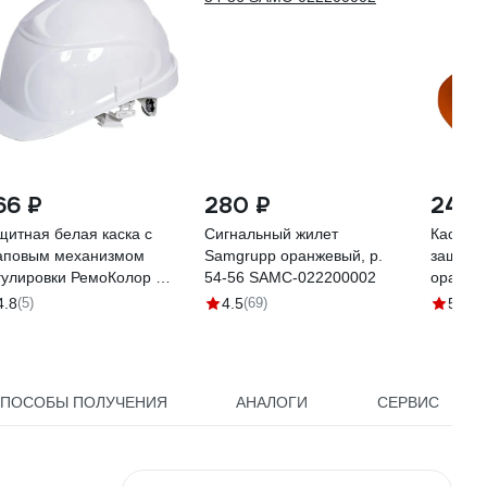
66 ₽
280 ₽
242 
щитная белая каска с
Сигнальный жилет
Каска с
аповым механизмом
Samgrupp оранжевый, р.
защитн
гулировки РемоКолор 22-
54-56 SAMC-022200002
оранже
007
109010
4.8
(5)
4.5
(69)
5
(15)
ПОСОБЫ ПОЛУЧЕНИЯ
АНАЛОГИ
СЕРВИС