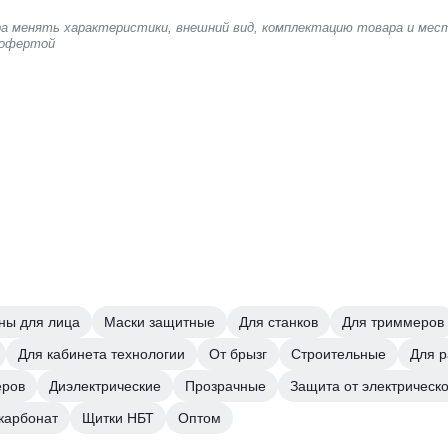
ера менять характеристики, внешний вид, комплектацию товара и мес
 офертой
ны для лица
Маски защитные
Для станков
Для триммеров
Для кабинета технологии
От брызг
Строительные
Для 
еров
Диэлектрические
Прозрачные
Защита от электрическо
карбонат
Щитки НБТ
Оптом