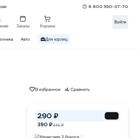
8 800 550-37-70
рам
Войти
ение
Заказы
Корзина
ехника
Авто
Для юрлиц
В избранное
Сравнить
290 ₽
-35%
390 ₽
446 ₽
Начислим 3 бонуса