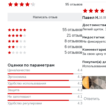
95 отзывов
Написать отзыв
Павел Н.
16.0
Достоинства
Легкий щиток. 
55 отзывов
21 отзыв
Недостатки:
8 отзывов
Не фиксируетс
6 отзывов
Комментарий
5 отзывов
За свою цену п
Покупал(а) д
Оценки по параметрам
Использование
Цена/качество
4.4
Эргономика
4.1
Удобство использования
4.2
Защита
4.3
Не запотевают
4.1
Ответить
Удобство регулировки
4.3