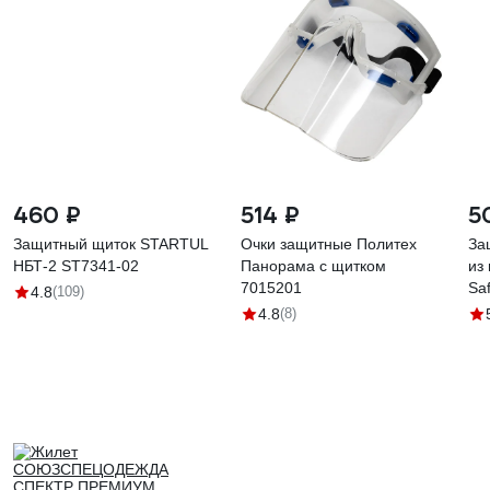
460 ₽
514 ₽
5
Защитный щиток STARTUL
Очки защитные Политех
За
НБТ-2 ST7341-02
Панорама с щитком
из
7015201
Saf
4.8
(109)
JV
4.8
(8)