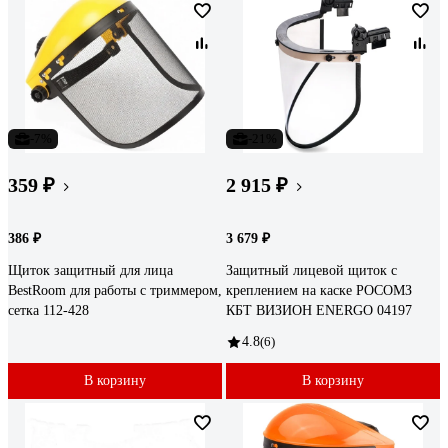
-7%
-21%
359 ₽
2 915 ₽
386 ₽
3 679 ₽
Щиток защитный для лица
Защитный лицевой щиток с
BestRoom для работы с триммером,
креплением на каске РОСОМЗ
сетка 112-428
КБТ ВИЗИОН ENERGO 04197
4.8
(6)
В корзину
В корзину