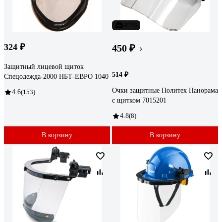
-12%
324 ₽
450 ₽
Защитный лицевой щиток
514 ₽
Спецодежда-2000 НБТ-ЕВРО 1040
Очки защитные Политех Панорама
4.6
(153)
с щитком 7015201
4.8
(8)
В корзину
В корзину