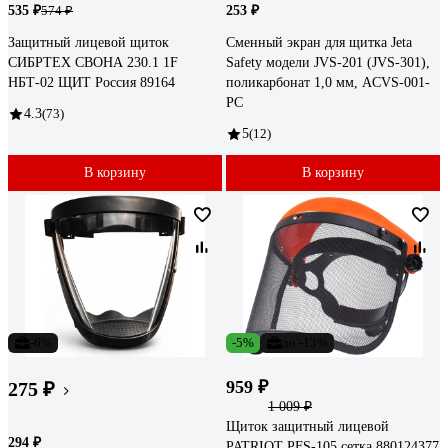
535 ₽
253 ₽
574 ₽
Защитный лицевой щиток
Сменный экран для щитка Jeta
СИБРТЕХ СВОНА 230.1 1F
Safety модели JVS-201 (JVS-301),
НБТ-02 ЩИТ Россия 89164
поликарбонат 1,0 мм, ACVS-001-
PC
4.3
(73)
5
(12)
В корзину
В корзину
-6%
-5%
до -13%
959 ₽
275 ₽
1 009 ₽
Щиток защитный лицевой
294 ₽
PATRIOT PFS-105 сетка 880124377