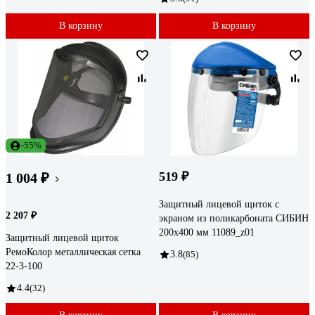
В корзину
В корзину
-55%
519 ₽
1 004 ₽
Защитный лицевой щиток с
2 207 ₽
экраном из поликарбоната СИБИН
200х400 мм 11089_z01
Защитный лицевой щиток
РемоКолор металлическая сетка
3.8
(85)
22-3-100
4.4
(32)