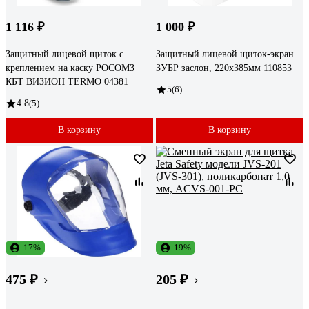
1 116 ₽
1 000 ₽
Защитный лицевой щиток с
Защитный лицевой щиток-экран
креплением на каску РОСОМЗ
ЗУБР заслон, 220x385мм 110853
КБТ ВИЗИОН TERMO 04381
5
(6)
4.8
(5)
В корзину
В корзину
-17%
-19%
475 ₽
205 ₽