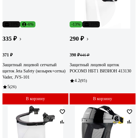
-10%
-6%
-13%
-35%
335 ₽
290 ₽
371 ₽
390 ₽
446 ₽
Защитный лицевой сетчатый
Защитный лицевой щиток
щиток Jeta Safety (козырек+сетка)
РОСОМЗ НБТ1 ВИЗИОН 413130
Vader, JVS-101
4.2
(95)
5
(26)
В корзину
В корзину