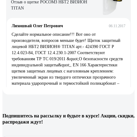
Отзыв о щитке РОСОМЗ НБТ2 ВИЗИОН
TITAN
Лихошвай Олег Петрович
06.11.2017
Сделайте нормальное описание!!! Вот оно от
производителя, вопросов меньше будет! Щиток защитный
лицевой НБТ2 ВИЗИОН® TITAN арт.- 424390 ГОСТ Р
12.4.023-84, ГОСТ 12.4.230.1-2007 Соответствуют
требованиям ТР ТС 019/2011 &quot;О безопасности средств
индивидуальной защиты&quot;, EN 166 Характеристики
щитков защитных лицевых с наголовным креплением:
увеличенный экран из твердого оптически прозрачного
материала ударопрочный и термостойкий поликарбонат –
защита от высокоскоростных летящих частиц с
высокоэнергетическим ударом, имеет скошенную книзу
форму для увеличения эргономики изделия, исключает
неудобства при повороте и наклоне головы; экран
удлиненный для дополнительной надежной защиты шеи и
Подпишитесь
на рассылку
и будьте в курсе! Акции, скидки,
верхней части груди от механических повреждений и
распродажи ждут!
высокой температуры; экран с покрытием от истирания и
царапин; оптический класс 1; козырек увеличенного размера