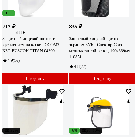
-10%
712 ₽
835 ₽
788 ₽
Защитный лицевой щиток с
Защитный лицевой щиток с
креплением на каске РОСОМЗ
экраном ЗУБР Спектор-С из
КБТ ВИЗИОН TITAN 04390
мелкоячеистой сетки, 190x339мм
110851
4.9
(16)
4.8
(22)
В корзину
В корзину
-32%
-6%
до -10%