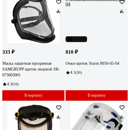
до -19%
333 ₽
810 ₽
Маска защитная прозрачная
Очки-щиток Sturm 8050-05-04
SAMGRUPP щиток лицевой SR-
4.1
(30)
073003001
4.3
(10)
В корзину
В корзину