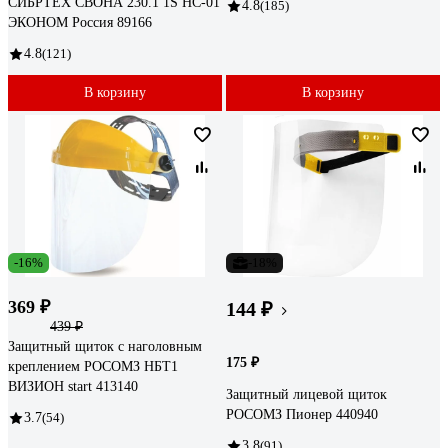
СИБРТЕХ СВОНА 230.1 1S НС-01
4.8
(185)
ЭКОНОМ Россия 89166
4.8
(121)
В корзину
В корзину
-16%
-18%
369 ₽
144 ₽
439 ₽
Защитный щиток с наголовным
175 ₽
креплением РОСОМЗ НБТ1
ВИЗИОН start 413140
Защитный лицевой щиток
РОСОМЗ Пионер 440940
3.7
(54)
3.8
(91)