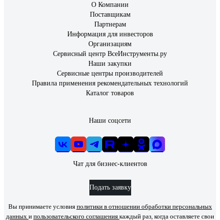
О Компании
возможность комфортной работы в корригирующих очках и
Поставщикам
респираторах. Диапазон рабочих t°C: от -50°C до +130°C
Партнерам
Информация для инвесторов
Организациям
17 отзывов
Сервисный центр ВсеИнструменты.ру
Отзыв о защитном щитке Elitech 0809.019000
Наши закупки
198867
Сервисные центры производителей
Правила применения рекомендательных технологий
Каталог товаров
Николаев Евгений
27.05.2022
Ващще вышак!
Наши соцсети
356 отзывов
Отзыв о щитке Champion C1003
Чат для бизнес-клиентов
Подать заявку
Игорь Алексеевич
02.09.2020
Вы принимаете условия
политики в отношении обработки персональных
Качество, цена
данных
и
пользовательского соглашения
каждый раз, когда оставляете свои