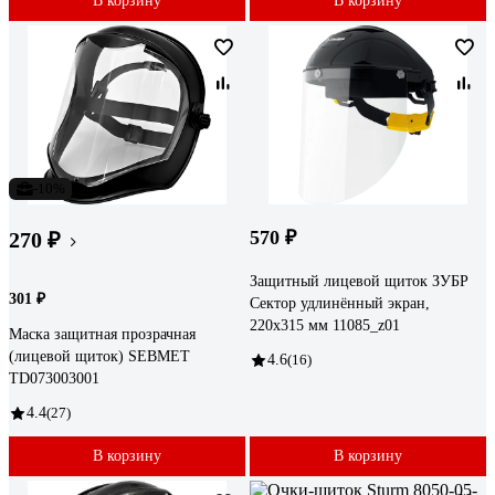
В корзину
В корзину
-10%
570 ₽
270 ₽
Защитный лицевой щиток ЗУБР
301 ₽
Сектор удлинённый экран,
220x315 мм 11085_z01
Маска защитная прозрачная
(лицевой щиток) SEBMET
4.6
(16)
TD073003001
4.4
(27)
В корзину
В корзину