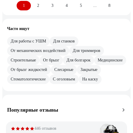
1
2
3
4
5
...
8
Часто ищут
Для работы с УШМ
Для станков
От механических воздействий
Для триммеров
Строительные
От брызг
Для болгарок
Медицинские
От брызг жидкостей
Слесарные
Закрытые
Стоматологические
С оголовьем
На каску
Популярные отзывы
446 отзывов