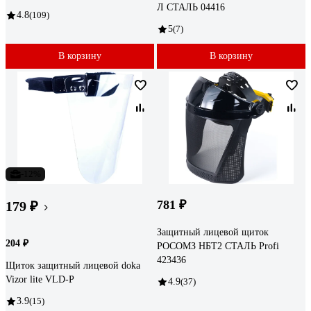
Л СТАЛЬ 04416
4.8
(109)
5
(7)
В корзину
В корзину
-12%
781 ₽
179 ₽
Защитный лицевой щиток
204 ₽
РОСОМЗ НБТ2 СТАЛЬ Profi
423436
Щиток защитный лицевой doka
Vizor lite VLD-P
4.9
(37)
3.9
(15)