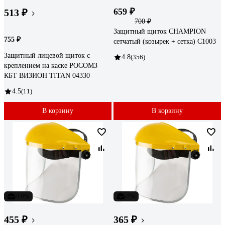
659 ₽
513 ₽
700 ₽
Защитный щиток CHAMPION
755 ₽
сетчатый (козырек + сетка) C1003
Защитный лицевой щиток с
4.8
(356)
креплением на каске РОСОМЗ
КБТ ВИЗИОН TITAN 04330
4.5
(11)
В корзину
В корзину
-10%
-7%
455 ₽
365 ₽