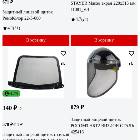
671 ₽
STAYER Master экран 220x315 мм
11081_z01
Защитный лицевой щиток
РемоКолор 22-3-000
4.7
(24)
4.1
(51)
В корзину
В корзину
-17%
879 ₽
340 ₽
Защитный лицевой щиток
370 ₽
411 ₽
РОСОМЗ НБТ2 ВИЗИОН СТАЛЬ
425416
Защитный лицевой щиток с сеткой