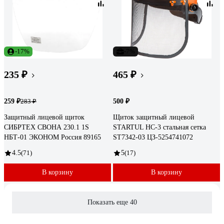
-17%
-7%
235 ₽
465 ₽
259 ₽
500 ₽
283 ₽
Защитный лицевой щиток
Щиток защитный лицевой
СИБРТЕХ СВОНА 230.1 1S
STARTUL НС-3 стальная сетка
НБТ-01 ЭКОНОМ Россия 89165
ST7342-03 ЦЗ-5254741072
4.5
(71)
5
(17)
В корзину
В корзину
Показать еще 40