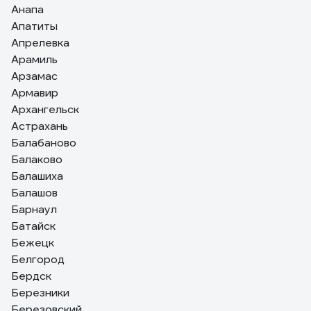
комфортной работы в корригирующих очках и респираторах.
Анапа
Диапазон рабочих t°C: от -50°C до +130°C
Апатиты
Апрелевка
Арамиль
Арзамас
Армавир
Архангельск
Астрахань
Балабаново
Балаково
Балашиха
Балашов
Барнаул
Батайск
Бежецк
Белгород
Бердск
Березники
Березовский