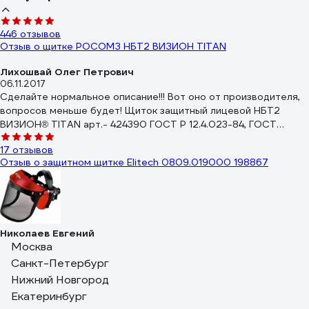
446 отзывов
Отзыв о щитке РОСОМЗ НБТ2 ВИЗИОН TITAN
Лихошвай Олег Петрович
06.11.2017
Сделайте нормальное описание!!! Вот оно от производителя,
вопросов меньше будет! Щиток защитный лицевой НБТ2
ВИЗИОН® TITAN арт.- 424390 ГОСТ Р 12.4.023-84, ГОСТ
12.4.230.1-2007 Соответствуют требованиям ТР ТС 019/2011
17 отзывов
&quot;О безопасности средств индивидуальной защиты&quot;,
Отзыв о защитном щитке Elitech 0809.019000 198867
EN 166 Характеристики щитков защитных лицевых с
наголовным креплением: увеличенный экран из твердого
оптически прозрачного материала ударопрочный и
термостойкий поликарбонат – защита от высокоскоростных
летящих частиц с высокоэнергетическим ударом, имеет
Николаев Евгений
скошенную книзу форму для увеличения эргономики изделия,
27.05.2022
Москва
исключает неудобства при повороте и наклоне головы; экран
Ващще вышак!
удлиненный для дополнительной надежной защиты шеи и
Санкт-Петербург
верхней части груди от механических повреждений и высокой
Нижний Новгород
356 отзывов
температуры; экран с покрытием от истирания и царапин;
Екатеринбург
Отзыв о щитке Champion C1003
оптический класс 1; козырек увеличенного размера из