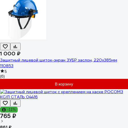
1 000 ₽
Защитный лицевой щиток-экран ЗУБР заслон, 220x385мм
110853
5
(6)
В корзину
-11%
765 ₽
861 ₽