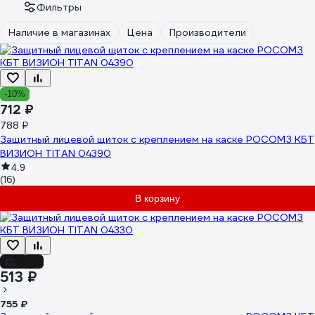
Фильтры
Наличие в магазинах
Цена
Производители
-10%
712 ₽
788 ₽
Защитный лицевой щиток с креплением на каске РОСОМЗ КБТ
ВИЗИОН TITAN 04390
4.9
(16)
В корзину
-32%
513 ₽
755 ₽