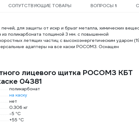
СОПУТСТВУЮЩИЕ ТОВАРЫ
ВОПРОСЫ
1
С
 печей, для защиты от искр и брызг металла, химических вещес
н из поликарбоната толщиной 3 мм. с повышенной
коростных летящих частиц с высокоэнергетическим ударом (1
иверсальные адаптеры на все каски РОСОМЗ. Оснащен
итного лицевого щитка РОСОМЗ КБТ
аске 04381
поликарбонат
на каску
нет
0.306 кг
-5 °С
+55 °С