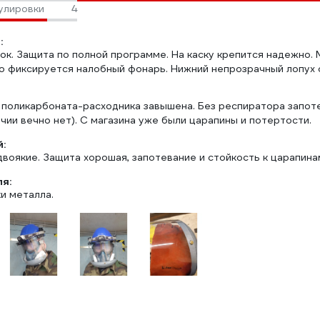
улировки
4
:
ок. Защита по полной программе. На каску крепится надежно.
о фиксируется налобный фонарь. Нижний непрозрачный лопух 
 поликарбоната-расходника завышена. Без респиратора запоте
чии вечно нет). С магазина уже были царапины и потертости.
:
воякие. Защита хорошая, запотевание и стойкость к царапинам
ля:
ки металла.