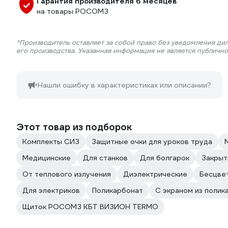
Гарантия производителя 6 месяцев
на товары РОСОМЗ
*Производитель оставляет за собой право без уведомления ди
его производства. Указанная информация не является публичн
Нашли ошибку в характеристиках или описании?
Этот товар из подборок
Комплекты СИЗ
Защитные очки для уроков труда
Медицинские
Для станков
Для болгарок
Закры
От теплового излучения
Диэлектрические
Бесцве
Для электриков
Поликарбонат
С экраном из полик
Щиток РОСОМЗ КБТ ВИЗИОН TERMO