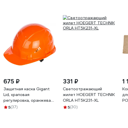
675 ₽
331 ₽
1
Защитная каска Gigant
Светоотражающий
Ко
Lid, храповая
жилет HOEGERT TECHNIK
дл
регулировка, оранжевая
ORLA HT5K231-XL
РО
GHL-21
5
(37)
5
(30)