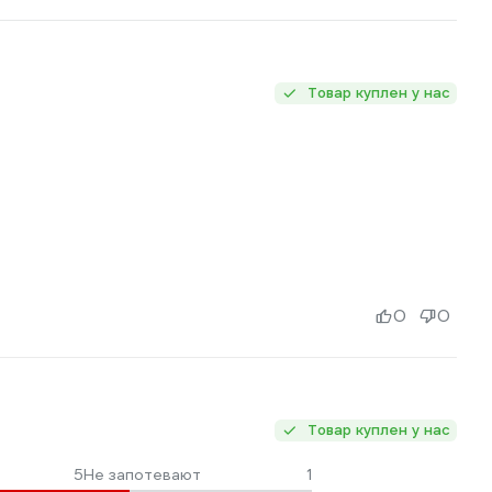
Товар куплен у нас
0
0
Товар куплен у нас
5
Не запотевают
1