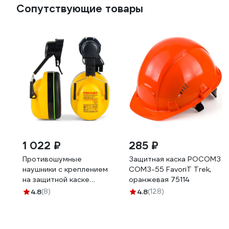
Сопутствующие товары
1 022 ₽
285 ₽
Противошумные
Защитная каска РОСОМЗ
наушники с креплением
СОМЗ-55 FavoriT Trek,
на защитной каске
оранжевая 75114
РОСОМЗ СОМЗ-77
4.8
(8)
4.8
(128)
Победа 60677