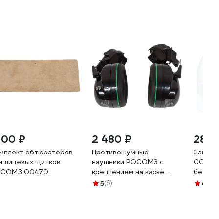
 100 ₽
2 480 ₽
285 
мплект обтюраторов
Противошумные
Защитн
я лицевых щитков
наушники РОСОМЗ с
СОМЗ-5
СОМЗ 00470
креплением на каске
белая 
защитной СОМЗ-77
5
(6)
4.8
(1
Зебра PREMIUM, 33 дб
67772