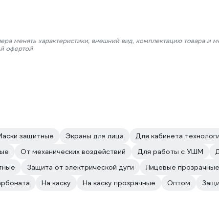
лера менять характеристики, внешний вид, комплектацию товара и м
ой офертой
Маски защитные
Экраны для лица
Для кабинета технолог
тые
От механических воздействий
Для работы с УШМ
тные
Защита от электрической дуги
Лицевые прозрачны
арбоната
На каску
На каску прозрачные
Оптом
Защи