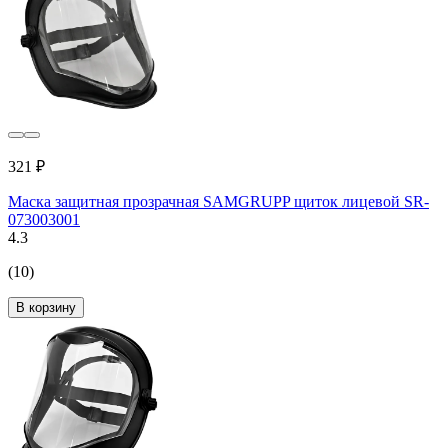
321 ₽
Маска защитная прозрачная SAMGRUPP щиток лицевой SR-
073003001
4.3
(10)
В корзину