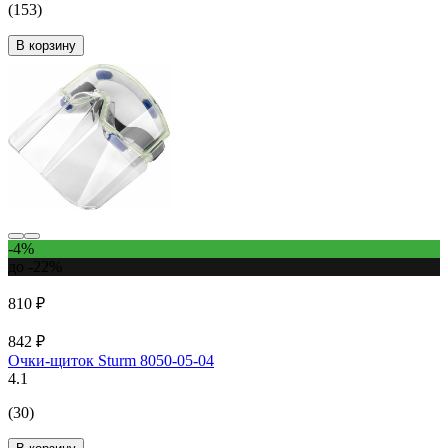
(153)
В корзину
-4%
до -22%
810 ₽
842 ₽
Очки-щиток Sturm 8050-05-04
4.1
(30)