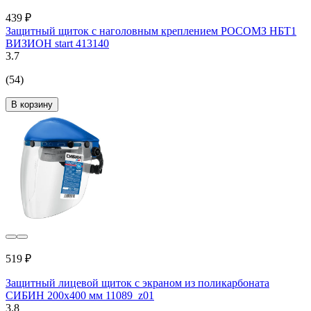
439 ₽
Защитный щиток с наголовным креплением РОСОМЗ НБТ1
ВИЗИОН start 413140
3.7
(54)
В корзину
519 ₽
Защитный лицевой щиток с экраном из поликарбоната
СИБИН 200х400 мм 11089_z01
3.8