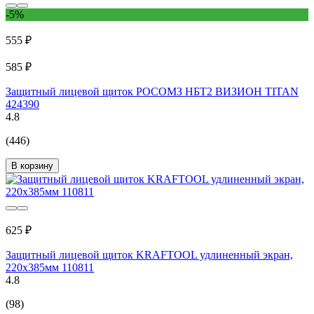
-5%
555 ₽
585 ₽
Защитный лицевой щиток РОСОМЗ НБТ2 ВИЗИОН TITAN
424390
4.8
(446)
В корзину
625 ₽
Защитный лицевой щиток KRAFTOOL удлиненный экран,
220x385мм 110811
4.8
(98)