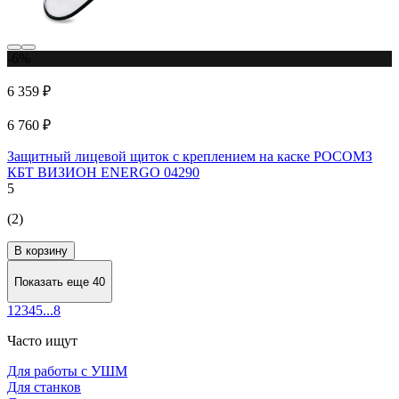
-6%
6 359 ₽
6 760 ₽
Защитный лицевой щиток с креплением на каске РОСОМЗ
КБТ ВИЗИОН ENERGO 04290
5
(2)
В корзину
Показать еще 40
1
2
3
4
5
...
8
Часто ищут
Для работы с УШМ
Для станков