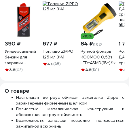
-10%
390 ₽
677 ₽
84 ₽
1 71
93 ₽
Универсальный
Топливо ZIPPO
Ручной фонарь
Розж
бензин для
125 мл 3141
КОСМОС 0,5Вт
ДАНК
заправки
LED+4SMD(1Вт)/1xAA/
сред
4.6
(48)
зажигалок или
корпус ABS-
плас
3.6
(27)
4.6
(151)
4.
каталитических
пластик/ремешок
4627
грелок Luxlite VV
ручной, KOC119B
009 133 ML 8689
О товаре
Настоящая ветроустойчивая зажигалка Zippo с
характерным фирменным щелчком
Полностью металлическая конструкция и
абсолютная ветроустойчивость
Возможность заправки позволяет пользоваться
зажигалкой всю жизнь