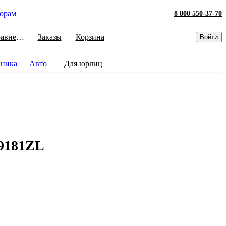
орам
8 800 550-37-70
Сравнение
Заказы
Корзина
Войти
хника
Авто
Для юрлиц
49181ZL