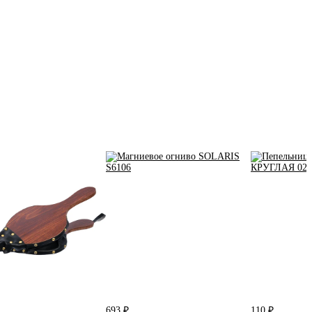
693 ₽
110 ₽