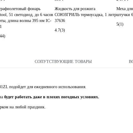
трафиолетовый фонарь
Жидкость для розжига
Меха для
tool, 51 светодиод, до 6 часов
СОЮЗГРИЛЬ термоусадка, 1 литр
штучки 
оты, длина волны 395 нм IC-
37636
5
(1)
1
4.7
(3)
44)
СОПУТСТВУЮЩИЕ ТОВАРЫ
В
181ZL подойдет для ежедневного использования.
она
будет работать даже в плохих погодных условиях.
арком на любой праздник.