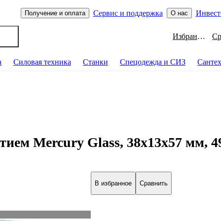
Сервис и поддержка
Инвест
Получение и оплата
О нас
Избранное
а
Силовая техника
Станки
Спецодежда и СИЗ
Санте
тием Mercury Glass, 38x13x57 мм, 
В избранное
Сравнить