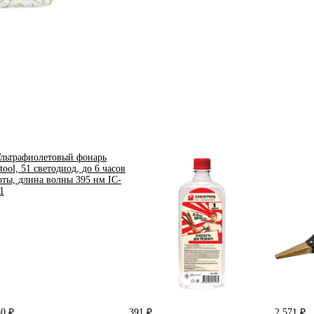
40 ₽
391 ₽
2 571 ₽