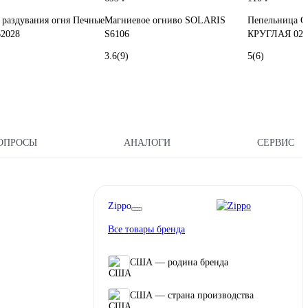
 раздувания огня Печные
Магниевое огниво SOLARIS
Пепельница 
62028
S6106
КРУГЛАЯ 02C
3.6
(9)
5
(6)
ОПРОСЫ
АНАЛОГИ
СЕРВИС
Zippo
Все товары бренда
США — родина бренда
США — страна производства