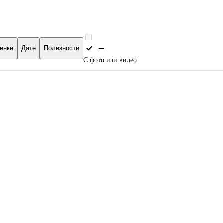
енке
Дате
Полезности
С фото или видео