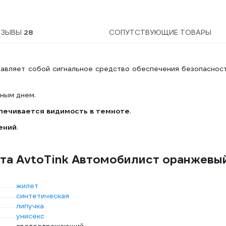
ТЗЫВЫ
28
СОПУТСТВУЮЩИЕ ТОВАРЫ
авляет собой сигнальное средство обеспечения безопасност
тным днем.
печивается видимость в темноте
.
ений
.
та AvtoTink Автомобилист оранжевы
жилет
синтетическая
липучка
унисекс