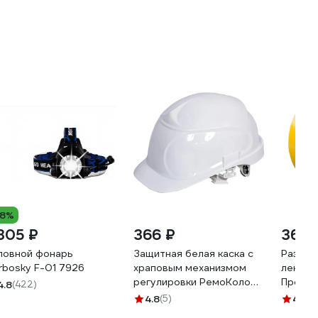
18%
 305 ₽
366 ₽
369 
ловной фонарь
Защитная белая каска с
Размет
rbosky F-01 7926
храповым механизмом
лента 
регулировки РемоКолор
Профес
4.8
(422)
22-4-007
желтый
4.8
(5)
4.4
(5
12243-