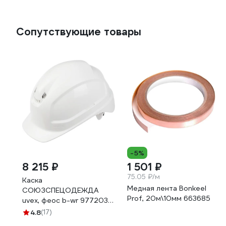
Сопутствующие товары
-5%
8 215 ₽
1 501 ₽
75.05 ₽/м
Каска
Медная лента Bonkeel
СОЮЗСПЕЦОДЕЖДА
Prof, 20м\10мм 663685
uvex, феос b-wr 9772030,
белая 2000000139654
4.8
(17)