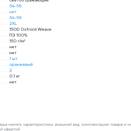
светоотражающий
54-56
нет
54-56
2XL
150D Oxfrord Weave
ПЭ 100%
150 г/м²
нет
нет
1 шт
оранжевый
2
0.1 кг
нет
лера менять характеристики, внешний вид, комплектацию товара и м
ой офертой