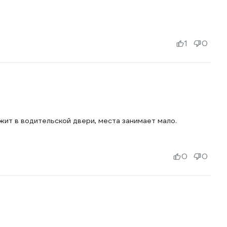
1
0
жит в водительской двери, места занимает мало.
0
0