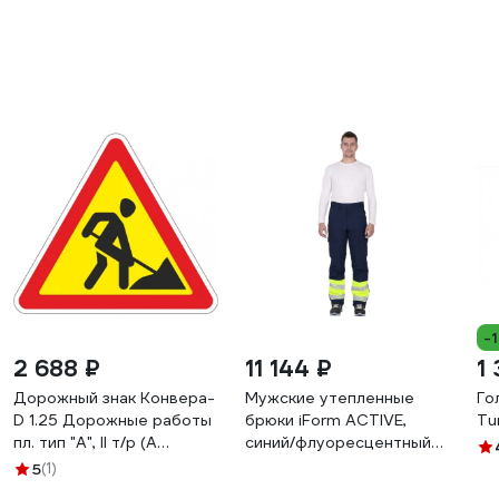
-
2 688 ₽
11 144 ₽
1
Дорожный знак Конвера-
Мужские утепленные
Го
D 1.25 Дорожные работы
брюки iForm ACTIVЕ,
Tu
пл. тип "А", II т/р (А
синий/флуоресцентный
900мм) 00-00003485
желтый Брю 001/96/170
5
(1)