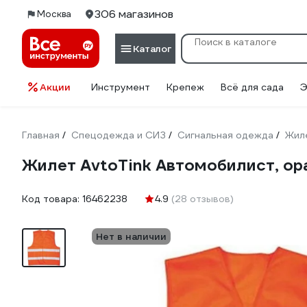
306 магазинов
Москва
Каталог
Акции
Инструмент
Крепеж
Всё для сада
Э
Главная
Спецодежда и СИЗ
Сигнальная одежда
Жил
/
/
/
Жилет AvtoTink Автомобилист, ор
Код товара:
16462238
4.9
(28 отзывов)
Нет в наличии