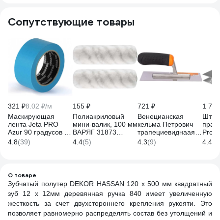
Сопутствующие товары
321 ₽
8.02 ₽/м
155 ₽
721 ₽
1 720
Маскирующая
Полиакриловый
Венецианская
Штук
лента Jeta PRO
мини-валик, 100 мм
кельма Петрович
прав
Azur 90 градусов -
ВАРЯГ 31873
трапециевиднаая,
Profe
30 мин., голубая,
тов-149014 (2 шт.)
200x80x70мм,
1074
4.8
(39)
4.4
(5)
4.3
(9)
4.4
(1
50 мм х 40 м
нержавеющая
58490/50
сталь 4100014094
О товаре
Зубчатый полутер DEKOR HASSAN 120 х 500 мм квадратный
зуб 12 х 12мм деревянная ручка 840 имеет увеличенную
жесткость за счет двухстороннего крепления рукояти. Это
позволяет равномерно распределять состав без утолщений и