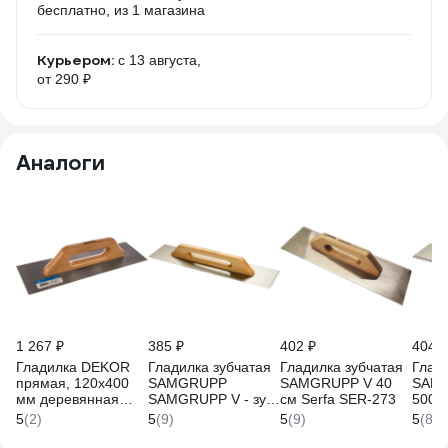
бесплатно
, из 1 магазина
Курьером:
c 13 августа,
от 290 ₽
Аналоги
1 267 ₽
385 ₽
402 ₽
404 ₽
Гладилка DEKOR
Гладилка зубчатая
Гладилка зубчатая
Глад
прямая, 120х400
SAMGRUPP
SAMGRUPP V 40
SAMG
мм деревянная
SAMGRUPP V - зуб
см Serfa SER-273
500 
ручка 097
400 мм с дерев.
дере
5
(2)
5
(9)
5
(9)
5
(8)
ручкой DEKOR
DEKO
DEK-126