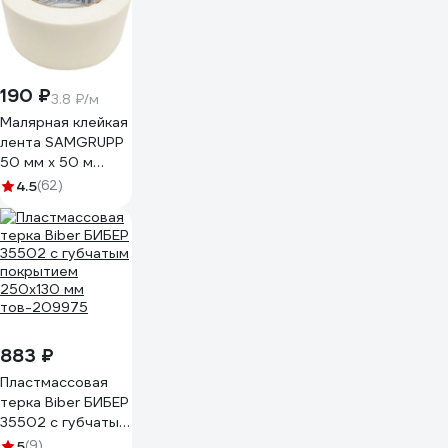
190 ₽
3.8 ₽/м
Малярная клейкая
лента SAMGRUPP
50 мм х 50 м
SAMC-
4.5
(62)
076050050
883 ₽
Пластмассовая
терка Biber БИБЕР
35502 с губчатым
покрытием
5
(9)