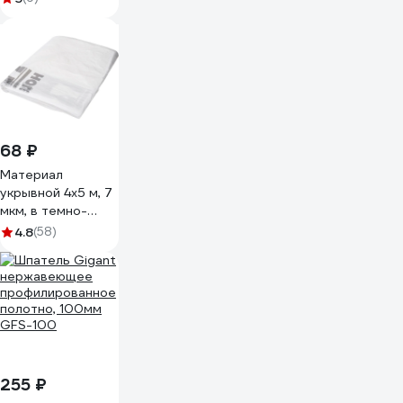
250x130 мм
тов-209975
68 ₽
Материал
укрывной 4х5 м, 7
мкм, в темно-
зеленой упаковке
4.8
(58)
Holex HAS-381133
255 ₽