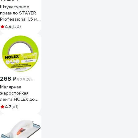
Штукатурное
правило STAYER
Professional 1,5 м
10745-1.5
4.4
(132)
268 ₽
5.36 ₽/м
Малярная
жаростойкая
лента HOLEX до
100С, зеленая,
4.7
(81)
водостойкая, 48
мм, 50 м HAS-
382277