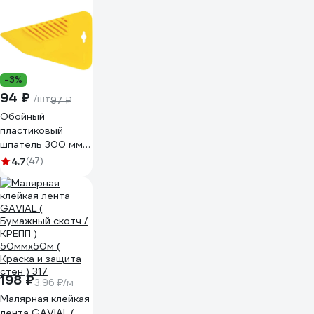
4630025421489
-3%
94 ₽
/шт
97 ₽
Обойный
пластиковый
шпатель 300 мм
Biber 35261
4.7
(47)
тов-048251
198 ₽
3.96 ₽/м
Малярная клейкая
лента GAVIAL (