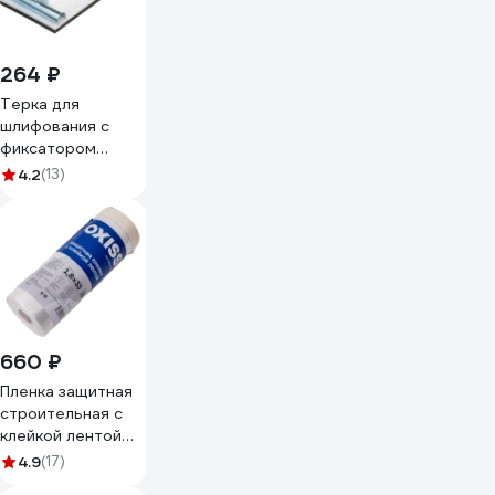
264 ₽
Терка для
шлифования с
фиксатором
STARTUL Master
4.2
(13)
230 х 105 мм
ST1042-105
660 ₽
Пленка защитная
строительная с
клейкой лентой
(1.8х33 м; 10 мкм)
4.9
(17)
Oxiss