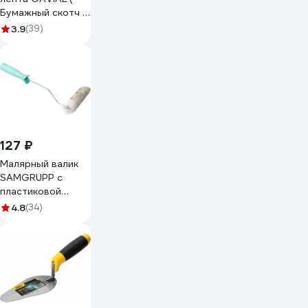
Бумажный скотч /
КРЕПП )
3.9
(39)
50ммх50м (
Краска и защита
стен ) 317
127 ₽
Малярный валик
SAMGRUPP с
пластиковой
ручкой, 100 мм,
4.8
(34)
ворс 12 мм SAMC-
009016100