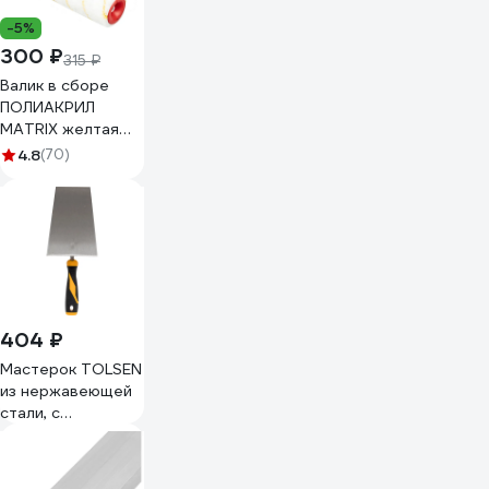
-5%
300 ₽
315 ₽
Валик в сборе
ПОЛИАКРИЛ
MATRIX желтая
полоса с
4.8
(70)
двухком.руч.,
250мм, ворс 12мм,
D 48мм, Dруч.6 мм
80661
404 ₽
Мастерок TOLSEN
из нержавеющей
стали, с
фибергласовой
ручкой, трапеция
200 мм 41058