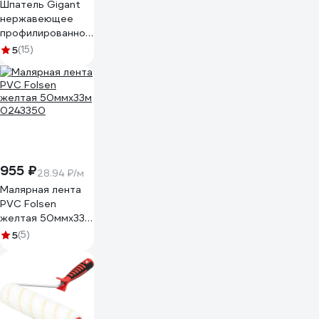
Шпатель Gigant
нержавеющее
профилированное
полотно, 100мм
5
(15)
GFS-100
955 ₽
28.94 ₽/м
Малярная лента
PVC Folsen
желтая 50ммx33м
0243350
5
(5)