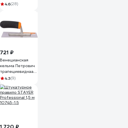
Гирпан, ось 6мм,
4.6
(28)
D15мм, 100мм, 06-
4-521
721 ₽
Венецианская
кельма Петрович
трапециевиднаая,
200x80x70мм,
4.3
(9)
нержавеющая
сталь 4100014094
1 720 ₽