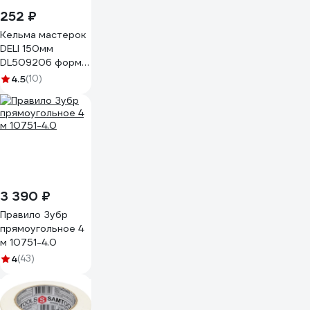
252 ₽
Кельма мастерок
DELI 150мм
DL509206 форма
"капля" 104534
4.5
(10)
3 390 ₽
Правило Зубр
прямоугольное 4
м 10751-4.0
4
(43)