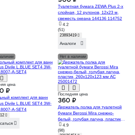
Туалетная бумага ZEWA Plus 2-х
слойная, 12 рулонов, 12x23 м,
свежесть океана 144136 114752
4.2
(51)
23893419
Аналоги
наличии
Нет в наличии
няя цена
0 ₽
Последняя цена
ьный комплект для ванн
360 ₽
us Divile L.BLUE SET4 3W-
Держатель полка для туалетной
8007-A-SET4
бумаги Berossi Mira снежно-
12
белый, голубая лагуна, пластик,
саться
260x120x123 мм АС 25001472
4.9
(98)