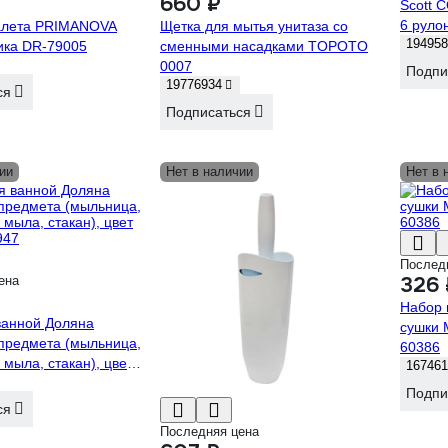
660 ₽
Scott 
6 руло
алета PRIMANOVA
Щетка для мытья унитаза со
194958
ика DR-79005
сменными насадками TOPOTO
0007
Подпи
19776934
ся
Подписаться
ии
Нет в наличии
Нет в 
Послед
326 
ена
Набор 
ванной Доляна
сушки 
 предмета (мыльница,
60386
 мыла, стакан), цвет
167461
947
Подпи
ся
Последняя цена