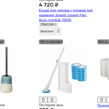
4 720 ₽
Ершик для унитаза с отсеком для
хранения Joseph Joseph Flex,
бело-голубой 70536
23541165
Аналоги
ии
Нет в наличии
Нет в 
ена
Последняя цена
Полоте