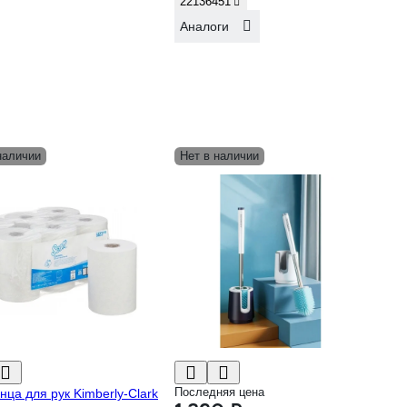
22136451
Аналоги
наличии
Нет в наличии
Последняя цена
нца для рук Kimberly-Clark