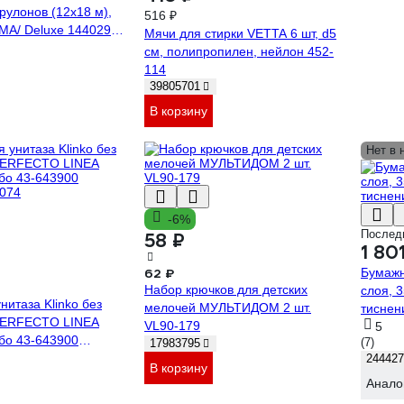
рулонов (12х18 м),
516 ₽
MA/ Deluxe 1440291
Мячи для стирки VETTA 6 шт, d5
см, полипропилен, нейлон 452-
114
39805701
В корзину
Нет в 
-6%
Послед
58 ₽
1 80
62 ₽
Бумажн
Набор крючков для детских
слоя, 
нитаза Klinko без
мелочей МУЛЬТИДОМ 2 шт.
тиснен
PERFECTO LINEA
VL90-179
5
бо 43-643900
(7)
17983795
074
244427
В корзину
Анало