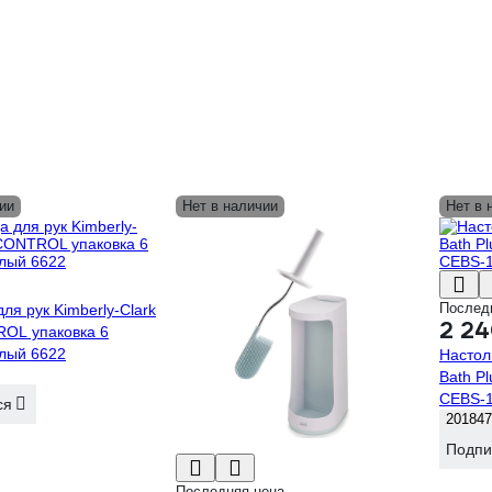
ии
Нет в наличии
Нет в 
Послед
ля рук Kimberly-Clark
2 24
ROL упаковка 6
елый 6622
Настол
Bath Pl
CEBS-1
ся
201847
Подпи
Последняя цена