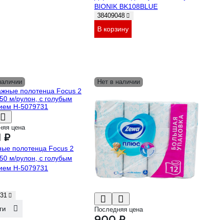
BIONIK BK108BLUE
38409048
В корзину
наличии
Нет в наличии
няя цена
1 ₽
ые полотенца Focus 2
350 м/рулон, с голубым
ием H-5079731
31
ги
Последняя цена
900 ₽