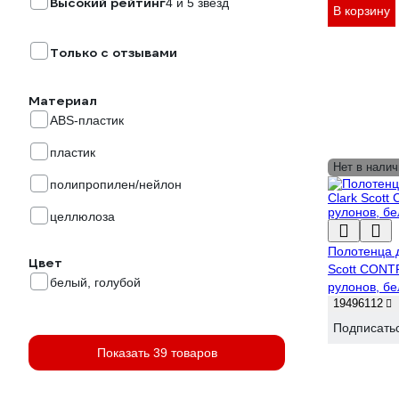
Высокий рейтинг
4 и 5 звезд
В корзину
Только с отзывами
Материал
ABS-пластик
пластик
Нет в налич
полипропилен/нейлон
целлюлоза
Полотенца д
Цвет
Scott CONT
белый, голубой
рулонов, б
19496112
Подписать
Показать 39 товаров