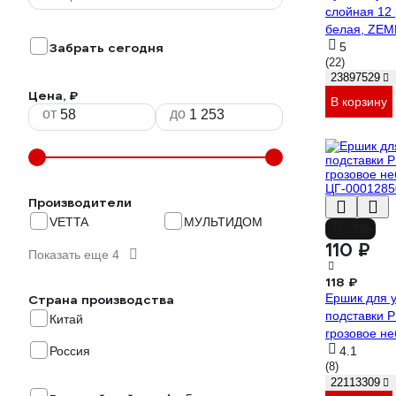
слойная 12 
белая, ZEM
Забрать сегодня
113844
5
(22)
23897529
Цена, ₽
В корзину
от
до
Производители
VETTA
МУЛЬТИДОМ
-7%
110 ₽
Показать еще 4
118 ₽
Ершик для у
Страна производства
подставки 
Китай
грозовое не
Россия
ЦГ-0001285
4.1
(8)
22113309