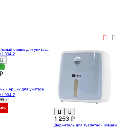
2%
₽
ный ершик для унитаза
 L904-2
99
зину
1 253 ₽
Держатель для туалетной бумаги