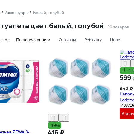
а
Аксессуары
Белый, голубой
/
/
туалета цвет белый, голубой
39 товаров
 по:
По популярности
Отзывам
Рейтингу
Цене
-1
569 
643 ₽
Наполь
Ledeme
408716
В кор
-19%
416 ₽
летная ZEWA 3-