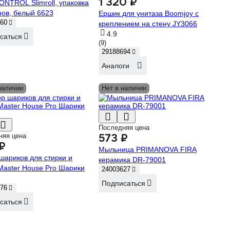
1 320 ₽
CONTROL Slimroll, упаковка
нов, белый 6623
Ершик для унитаза Boomjoy с
60
креплением на стену JY3066
4.9
саться
(9)
29188694
Аналоги
наличии
Нет в наличии
Последняя цена
573 ₽
няя цена
₽
Мыльница PRIMANOVA FIRA
шариков для стирки и
керамика DR-79001
Master House Pro Шарики
24003627
Подписаться
76
саться