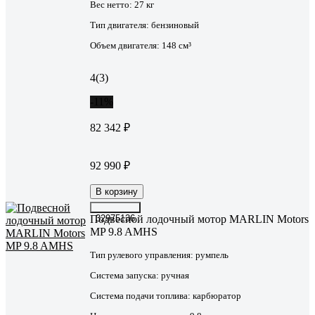
Вес нетто:
27 кг
Тип двигателя:
бензиновый
Объем двигателя:
148 см³
4
(3)
-11%
82 342 ₽
92 990 ₽
В корзину
Подвесной лодочный мотор MARLIN Motors
32975136
MP 9.8 AMHS
Тип рулевого управления:
румпель
Система запуска:
ручная
Система подачи топлива:
карбюратор