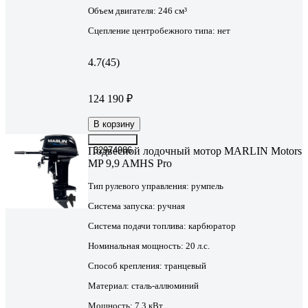
Объем двигателя:
246 см³
Сцепление центробежного типа:
нет
4.7
(45)
124 190 ₽
В корзину
Подвесной лодочный мотор MARLIN Motors
32974986
MP 9,9 AMHS Pro
Тип рулевого управления:
румпель
Система запуска:
ручная
Система подачи топлива:
карбюратор
Номинальная мощность:
20 л.с.
Способ крепления:
транцевый
Материал:
сталь-аллюминий
Мощность:
7.3 кВт