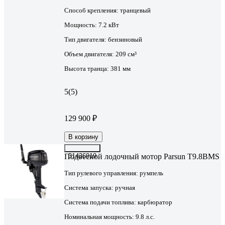
Способ крепления:
транцевый
Мощность:
7.2 кВт
Тип двигателя:
бензиновый
Объем двигателя:
209 см³
Высота транца:
381 мм
5
(5)
129 900 ₽
В корзину
Подвесной лодочный мотор Parsun T9.8BMS
31436919
Тип рулевого управления:
румпель
Система запуска:
ручная
Система подачи топлива:
карбюратор
Номинальная мощность:
9.8 л.с.