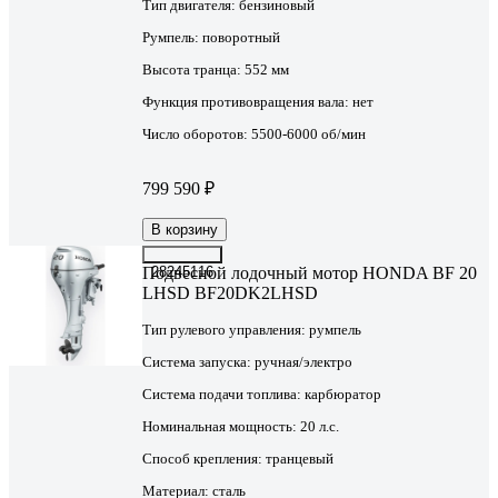
Тип двигателя:
бензиновый
Румпель:
поворотный
Высота транца:
552 мм
Функция противовращения вала:
нет
Число оборотов:
5500-6000 об/мин
799 590 ₽
В корзину
Подвесной лодочный мотор HONDA BF 20
28245116
LHSD BF20DK2LHSD
Тип рулевого управления:
румпель
Система запуска:
ручная/электро
Система подачи топлива:
карбюратор
Номинальная мощность:
20 л.с.
Способ крепления:
транцевый
Материал:
сталь