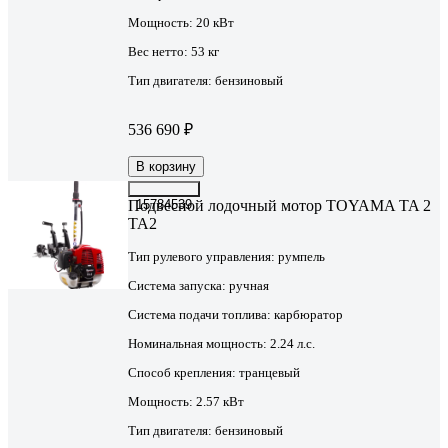
Мощность:
20 кВт
Вес нетто:
53 кг
Тип двигателя:
бензиновый
536 690 ₽
В корзину
Подвесной лодочный мотор TOYAMA TA 2
15784539
TA2
Тип рулевого управления:
румпель
Система запуска:
ручная
Система подачи топлива:
карбюратор
Номинальная мощность:
2.24 л.с.
Способ крепления:
транцевый
Мощность:
2.57 кВт
Тип двигателя:
бензиновый