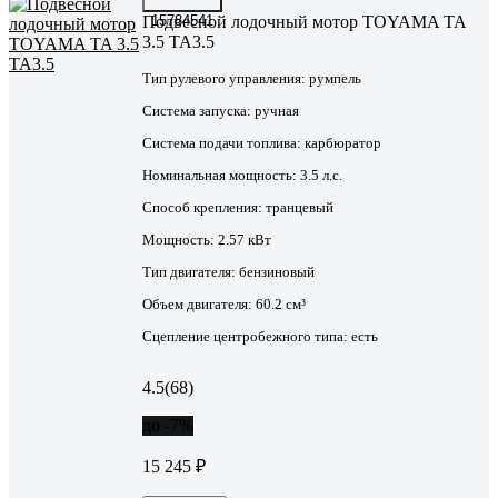
Подвесной лодочный мотор TOYAMA TA
15784541
3.5 TA3.5
Тип рулевого управления:
румпель
Система запуска:
ручная
Система подачи топлива:
карбюратор
Номинальная мощность:
3.5 л.с.
Способ крепления:
транцевый
Мощность:
2.57 кВт
Тип двигателя:
бензиновый
Объем двигателя:
60.2 см³
Сцепление центробежного типа:
есть
4.5
(68)
до -7%
15 245 ₽