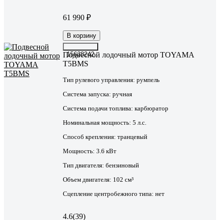
61 990 ₽
В корзину
Подвесной лодочный мотор TOYAMA
15638242
T5BMS
Тип рулевого управления:
румпель
Система запуска:
ручная
Система подачи топлива:
карбюратор
Номинальная мощность:
5 л.с.
Способ крепления:
транцевый
Мощность:
3.6 кВт
Тип двигателя:
бензиновый
Объем двигателя:
102 см³
Сцепление центробежного типа:
нет
4.6
(39)