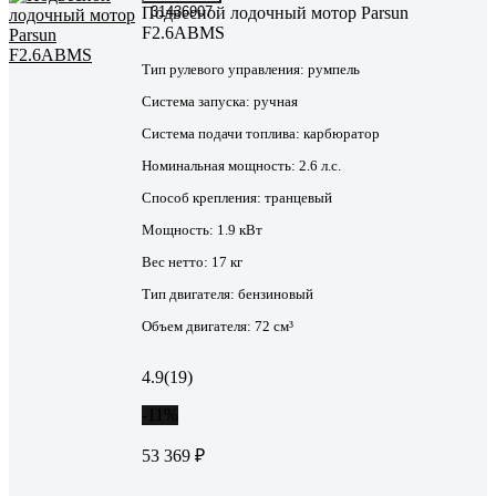
Подвесной лодочный мотор Parsun
31436907
F2.6ABMS
Тип рулевого управления:
румпель
Система запуска:
ручная
Система подачи топлива:
карбюратор
Номинальная мощность:
2.6 л.с.
Способ крепления:
транцевый
Мощность:
1.9 кВт
Вес нетто:
17 кг
Тип двигателя:
бензиновый
Объем двигателя:
72 см³
4.9
(19)
-11%
53 369 ₽