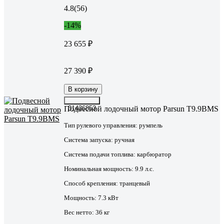
4.8
(56)
-14%
23 655 ₽
27 390 ₽
В корзину
Подвесной лодочный мотор Parsun T9.9BMS
31436853
Тип рулевого управления:
румпель
Система запуска:
ручная
Система подачи топлива:
карбюратор
Номинальная мощность:
9.9 л.с.
Способ крепления:
транцевый
Мощность:
7.3 кВт
Вес нетто:
36 кг