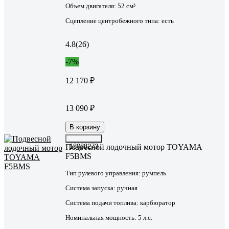
Объем двигателя:
52 см³
Сцепление центробежного типа:
есть
4.8
(26)
-7%
12 170 ₽
13 090 ₽
В корзину
Подвесной лодочный мотор TOYAMA
18088273
F5BMS
Тип рулевого управления:
румпель
Система запуска:
ручная
Система подачи топлива:
карбюратор
Номинальная мощность:
5 л.с.