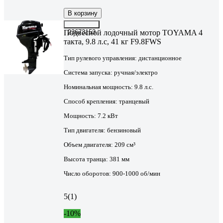
В корзину
Подвесной лодочный мотор TOYAMA 4
23673153
такта, 9.8 л.с, 41 кг F9.8FWS
Тип рулевого управления:
дистанционное
Система запуска:
ручная/электро
Номинальная мощность:
9.8 л.с.
Способ крепления:
транцевый
Мощность:
7.2 кВт
Тип двигателя:
бензиновый
Объем двигателя:
209 см³
Высота транца:
381 мм
Число оборотов:
900-1000 об/мин
5
(1)
-10%