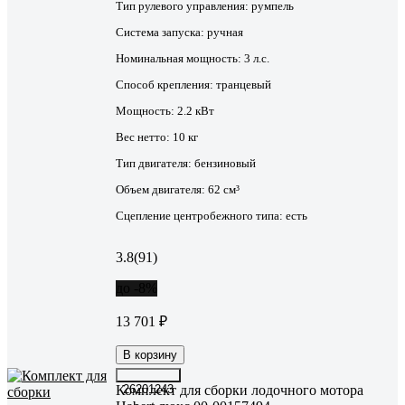
Тип рулевого управления:
румпель
Система запуска:
ручная
Номинальная мощность:
3 л.с.
Способ крепления:
транцевый
Мощность:
2.2 кВт
Вес нетто:
10 кг
Тип двигателя:
бензиновый
Объем двигателя:
62 см³
Сцепление центробежного типа:
есть
3.8
(91)
до -8%
13 701 ₽
В корзину
Комплект для сборки лодочного мотора
26201243