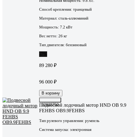
Номинальная мощность:
9.8 л.с.
Способ крепления:
транцевый
Материал:
сталь-аллюминий
Мощность:
7.2 кВт
Вес нетто:
26 кг
Тип двигателя:
бензиновый
-7%
89 280 ₽
96 000 ₽
В корзину
Подвесной лодочный мотор HND OB 9.9
32838750
FEHBS OB9.9FEHBS
Тип рулевого управления:
румпель
Система запуска:
электронная