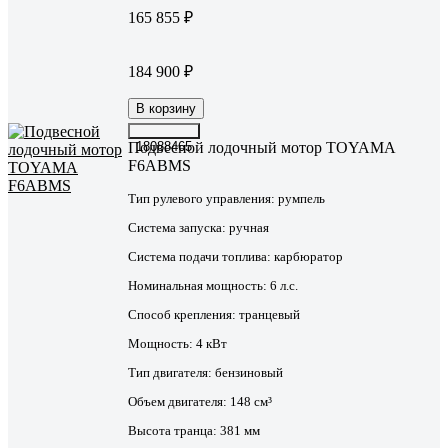
165 855 ₽
184 900 ₽
В корзину
Подвесной лодочный мотор TOYAMA
18088465
F6ABMS
Тип рулевого управления:
румпель
Система запуска:
ручная
Система подачи топлива:
карбюратор
Номинальная мощность:
6 л.с.
Способ крепления:
транцевый
Мощность:
4 кВт
Тип двигателя:
бензиновый
Объем двигателя:
148 см³
Высота транца:
381 мм