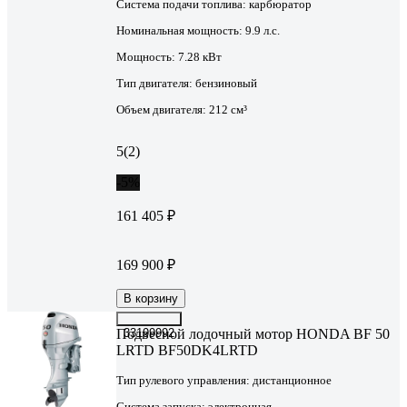
Система подачи топлива:
карбюратор
Номинальная мощность:
9.9 л.с.
Мощность:
7.28 кВт
Тип двигателя:
бензиновый
Объем двигателя:
212 см³
5
(2)
-5%
161 405 ₽
169 900 ₽
В корзину
Подвесной лодочный мотор HONDA BF 50
33199992
LRTD BF50DK4LRTD
Тип рулевого управления:
дистанционное
Система запуска:
электронная