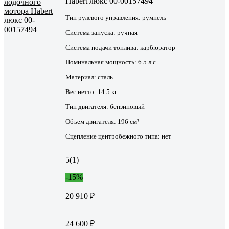
Habert люкс 00-00157494
Тип рулевого управления:
румпель
Система запуска:
ручная
Система подачи топлива:
карбюратор
Номинальная мощность:
6.5 л.с.
Материал:
сталь
Вес нетто:
14.5 кг
Тип двигателя:
бензиновый
Объем двигателя:
196 см³
Сцепление центробежного типа:
нет
5
(1)
-15%
20 910 ₽
24 600 ₽