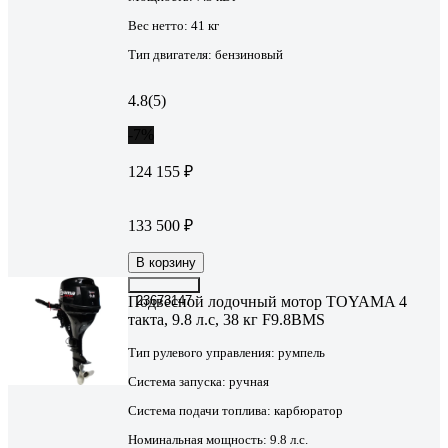
Вес нетто:
41 кг
Тип двигателя:
бензиновый
4.8
(5)
-7%
124 155 ₽
133 500 ₽
В корзину
Подвесной лодочный мотор TOYAMA 4
23673147
такта, 9.8 л.с, 38 кг F9.8BMS
Тип рулевого управления:
румпель
Система запуска:
ручная
Система подачи топлива:
карбюратор
Номинальная мощность:
9.8 л.с.