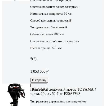
Система подачи топлива:
эл.впрыск
Номинальная мощность:
50 л.с.
Способ крепления:
транцевый
Тип двигателя:
бензиновый
Объем двигателя:
808 см³
Сцепление центробежного типа:
нет
Высота транца:
521 мм
5
(2)
1 053 000 ₽
В корзину
Подвесной лодочный мотор TOYAMA 4
23673171
такта, 20 л.с, 52.7 кг F20AFWS
Тип рулевого управления:
дистанционное