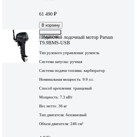
61 490 ₽
В корзину
Подвесной лодочный мотор Parsun
35636046
T9.9BMS-USB
Тип рулевого управления:
румпель
Система запуска:
ручная
Система подачи топлива:
карбюратор
Номинальная мощность:
9.9 л.с.
Способ крепления:
транцевый
Мощность:
7.3 кВт
Вес нетто:
36 кг
Тип двигателя:
бензиновый
Объем двигателя:
246 см³