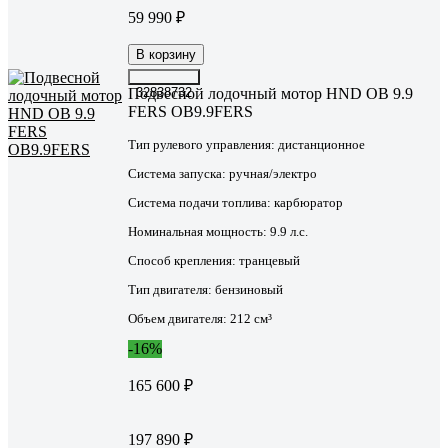
59 990 ₽
В корзину
Подвесной лодочный мотор HND OB 9.9
32838732
FERS OB9.9FERS
Тип рулевого управления:
дистанционное
Система запуска:
ручная/электро
Система подачи топлива:
карбюратор
Номинальная мощность:
9.9 л.с.
Способ крепления:
транцевый
Тип двигателя:
бензиновый
Объем двигателя:
212 см³
-16%
165 600 ₽
197 890 ₽