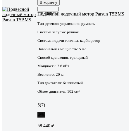
В корзину
Подвесной лодочный мотор Parsun T5BMS
31436871
Тип рулевого управления:
румпель
Система запуска:
ручная
Система подачи топлива:
карбюратор
Номинальная мощность:
5 л.с.
Способ крепления:
транцевый
Мощность:
3.6 кВт
Вес нетто:
20 кг
Тип двигателя:
бензиновый
Объем двигателя:
102 см³
5
(7)
-6%
58 440 ₽