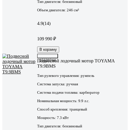
Тип двигателя:
бензиновый
Объем двигателя:
246 см³
4.9
(14)
109 990 ₽
В корзину
Подвесной лодочный мотор TOYAMA
15638244
T9.9BMS
Тип рулевого управления:
румпель
Система запуска:
ручная
Система подачи топлива:
карбюратор
Номинальная мощность:
9.9 л.с.
Способ крепления:
транцевый
Мощность:
7.3 кВт
Тип двигателя:
бензиновый