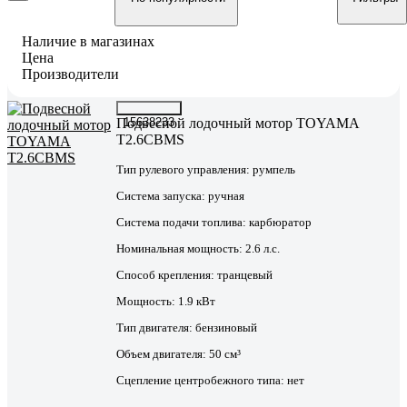
Наличие в магазинах
Цена
Производители
Подвесной лодочный мотор TOYAMA
15638233
T2.6CBMS
Тип рулевого управления:
румпель
Система запуска:
ручная
Система подачи топлива:
карбюратор
Номинальная мощность:
2.6 л.с.
Способ крепления:
транцевый
Мощность:
1.9 кВт
Тип двигателя:
бензиновый
Объем двигателя:
50 см³
Сцепление центробежного типа:
нет