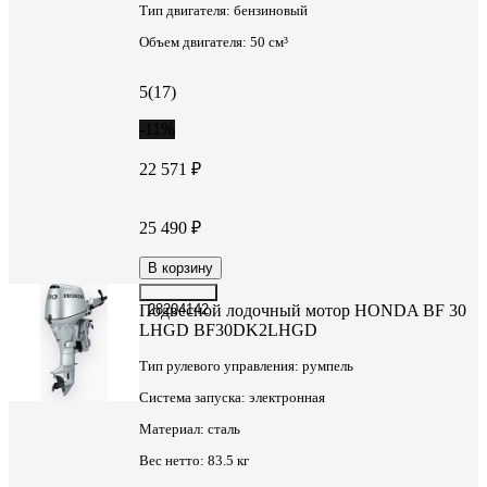
Тип двигателя:
бензиновый
Объем двигателя:
50 см³
5
(17)
-11%
22 571 ₽
25 490 ₽
В корзину
Подвесной лодочный мотор HONDA BF 30
28204142
LHGD BF30DK2LHGD
Тип рулевого управления:
румпель
Система запуска:
электронная
Материал:
сталь
Вес нетто:
83.5 кг