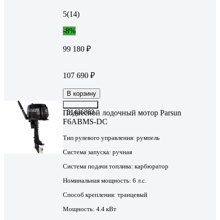
5
(14)
-8%
99 180 ₽
107 690 ₽
В корзину
Подвесной лодочный мотор Parsun
31436883
F6ABMS-DC
Тип рулевого управления:
румпель
Система запуска:
ручная
Система подачи топлива:
карбюратор
Номинальная мощность:
6 л.с.
Способ крепления:
транцевый
Мощность:
4.4 кВт