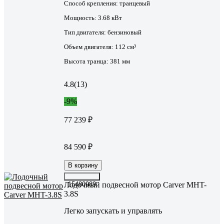
Способ крепления:
транцевый
Мощность:
3.68 кВт
Тип двигателя:
бензиновый
Объем двигателя:
112 см³
Высота транца:
381 мм
4.8
(13)
-9%
77 239 ₽
84 590 ₽
В корзину
Лодочный подвесной мотор Carver MHT-
15480989
3.8S
Легко запускать и управлять