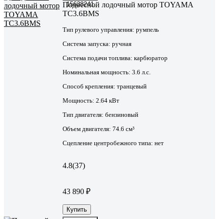
Подвесной лодочный мотор TOYAMA
15638241
TC3.6BMS
Тип рулевого управления:
румпель
Система запуска:
ручная
Система подачи топлива:
карбюратор
Номинальная мощность:
3.6 л.с.
Способ крепления:
транцевый
Мощность:
2.64 кВт
Тип двигателя:
бензиновый
Объем двигателя:
74.6 см³
Сцепление центробежного типа:
нет
4.8
(37)
43 890 ₽
Купить