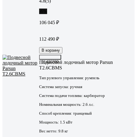
4.8
(5)
-6%
106 045 ₽
112 490 ₽
В корзину
Подвесной лодочный мотор Parsun
31436889
T2.6CBMS
Тип рулевого управления:
румпель
Система запуска:
ручная
Система подачи топлива:
карбюратор
Номинальная мощность:
2.6 л.с.
Способ крепления:
транцевый
Мощность:
1.5 кВт
Вес нетто:
9.8 кг